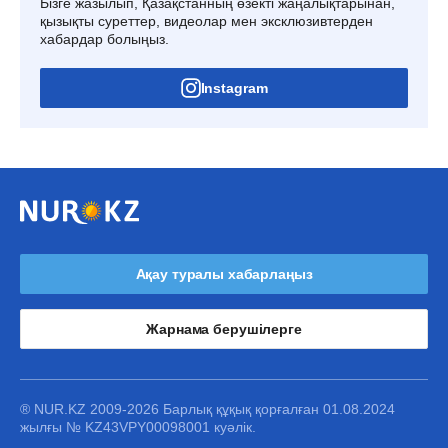
Бізге жазылып, Қазақстанның өзекті жаңалықтарынан,
қызықты суреттер, видеолар мен эксклюзивтерден
хабардар болыңыз.
Instagram
Ақау туралы хабарлаңыз
Жарнама берушілерге
® NUR.KZ 2009-2026 Барлық құқық қорғалған 01.08.2024
жылғы № KZ43VPY00098001 куәлік.