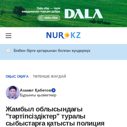
Бізбен бірге қатарынан болған күндеріңіз
ОҚЫС ОҚИҒА
ТӨТЕНШЕ ЖАҒДАЙ
Азамат Қабетов
Бұрынғы қызметкер
Жамбыл облысындағы
"тәртіпсіздіктер" туралы
сыбыстарға қатысты полиция