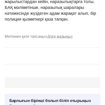
жарылыстардан кейін, наразылықтарға толы.
БАҚ мәліметінше, наразылық шаралары
нәтижесінде жүздеген адам жарақат алып, бір
полиция қызметкері қаза тапқан.
Мәтіннен қате тапсаңыз,
бізге жазыңыз
Барлығын бірінші болып біліп отырыңыз