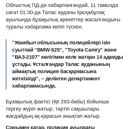
Облыстық ПД-де хабарланғандай, 11 тамызда
сағат 01:30-да Талас ауданы Қасқабұлақ
ауылында бұзақылық әрекеттер жасалғандығы
туралы хабарлама келіп түскен.
"Жамбыл облысының полицейлері ізін
суытпай "BMW-525", "Toyota Camry" және
"ВАЗ-2107" көлігімен келе жатқан 14 адамды
ұстады. Ұсталғандар Талас ауданының
аймақтық полиция басқармасына
жеткізілді", – делінген департамент
хабарламасында.
Бұзақылық фактісі (ҚК 293-бабы) бойынша
тергеу жүріп жатыр, тәртіп сақшылары
жағдайдың ақ-қарасын анықтап жатыр.
Сонымен қатар, полиция ауылдағы