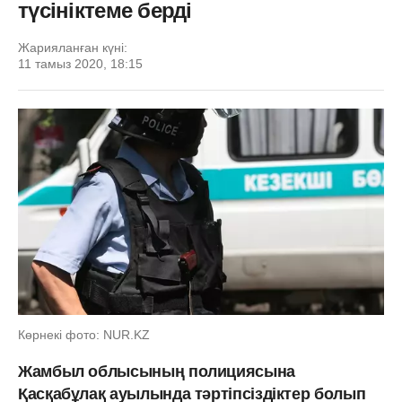
түсініктеме берді
Жарияланған күні:
11 тамыз 2020, 18:15
Көрнекі фото: NUR.KZ
Жамбыл облысының полициясына
Қасқабұлақ ауылында тәртіпсіздіктер болып