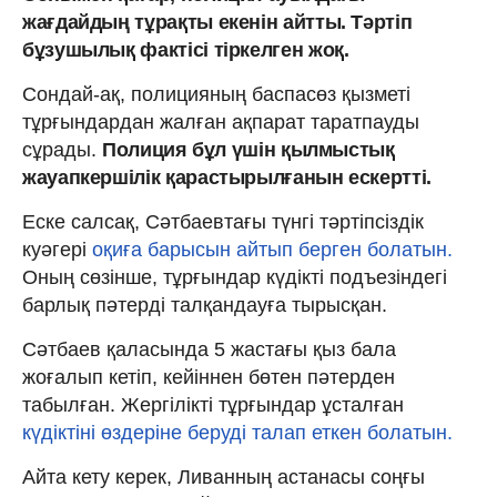
жағдайдың тұрақты екенін айтты. Тәртіп
бұзушылық фактісі тіркелген жоқ.
Сондай-ақ, полицияның баспасөз қызметі
тұрғындардан жалған ақпарат таратпауды
сұрады.
Полиция бұл үшін қылмыстық
жауапкершілік қарастырылғанын ескертті.
Еске салсақ, Сәтбаевтағы түнгі тәртіпсіздік
куәгері
оқиға барысын айтып берген болатын.
Оның сөзінше, тұрғындар күдікті подъезіндегі
барлық пәтерді талқандауға тырысқан.
Сәтбаев қаласында 5 жастағы қыз бала
жоғалып кетіп, кейіннен бөтен пәтерден
табылған. Жергілікті тұрғындар ұсталған
күдіктіні өздеріне беруді талап еткен болатын.
Айта кету керек, Ливанның астанасы соңғы