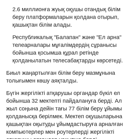
2.6 миллионға жуық оқушы отандық білім
беру платформаларын қолдана отырып,
қашықтан білім алады.
Республикалық "Балапан" және "Ел арна"
телеарналары мұғалімдердің сұранысы
бойынша қосымша құрал ретінде
қолданылатын телесабақтарды көрсетеді.
Биыл жаңартылған білім беру мазмұнына
толығымен көшу аяқталды.
Бүгін жергілікті атқарушы органдар бүкіл ел
бойынша 32 мектепті пайдалануға берді. Ал
жыл соңына дейін тағы 77 білім беру ұйымы
қолданысқа берілмек. Мектеп оқушыларына
қашықтан оқытуды ұйымдастыруға арналған
компьютерлер мен роутерлерді жергілікті