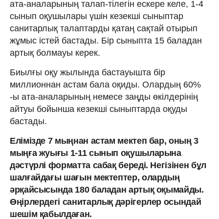
ата-аналарының талап-тілегін ескере келе, 1-4
сынып оқушылары үшін кезекші сыныптар
санитарлық талаптарды қатаң сақтай отырып
жұмыс істей бастады. Бір сыныпта 15 баладан
артық болмауы керек.
Биылғы оқу жылында бастауышта бір
миллионнан астам бала оқиды. Олардың 60%
-ы ата-аналарының немесе заңды өкілдерінің
айтуы бойынша кезекші сыныптарда оқуды
бастады.
Елімізде 7 мыңнан астам мектеп бар, оның 3
мыңға жуығы 1-11 сынып оқушыларына
дәстүрлі форматта сабақ береді. Негізінен бұл
шалғайдағы шағын мектептер, олардың
әрқайсысында 180 баладан артық оқымайды.
Өңірлердегі санитарлық дәрігерлер осындай
шешім қабылдаған.