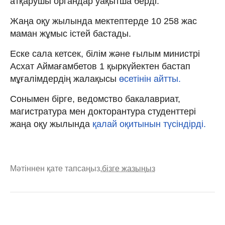
атқарушы органдар уақытша берді.
Жаңа оқу жылында мектептерде 10 258 жас
маман жұмыс істей бастады.
Еске сала кетсек, білім және ғылым министрі
Асхат Аймағамбетов 1 қыркүйектен бастап
мұғалімдердің жалақысы
өсетінін айтты.
Сонымен бірге, ведомство бакалавриат,
магистратура мен докторантура студенттері
жаңа оқу жылында
қалай оқитынын түсіндірді.
Мәтіннен қате тапсаңыз,
бізге жазыңыз