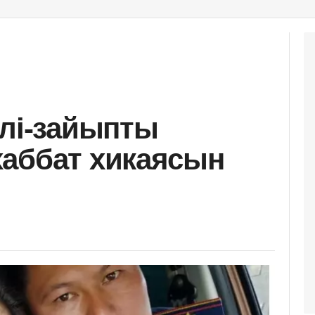
рлі-зайыпты
аббат хикаясын