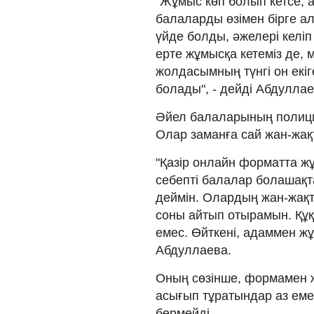
"Жұмыс көп болып кетсе, 
балаларды өзімен бірге а
үйде болды, әжелері келіп 
ерте жұмысқа кетеміз де, 
жолдасымның түнгі он екіг
болады", - дейді Абдуллае
Әйел балаларының полици
Олар заманға сай жан-жақ
"Қазір онлайн форматта ж
себепті балалар болашақт
деймін. Олардың жан-жақты
соны айтып отырамын. Құқ
емес. Өйткені, адаммен жұ
Абдуллаева.
Оның сөзінше, формамен жүр
асығып тұратындар аз емес. 
бермейді.