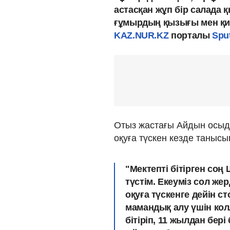
астасқан жұп бір салада
ғұмырдың қызығы мен қи
KAZ.NUR.KZ
порталы
Sput
Отыз жастағы Айдын осыд
оқуға түскен кезде танысы
"Мектепті бітірген со
түстім. Екеуміз сол жер
оқуға түскенге дейін с
мамандық алу үшін кол
бітіріп, 11 жылдан бері