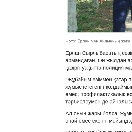
Фото: Ерлан мен Айдынның жеке 
Ерлан Сырлыбаевтың сөзін
армандаған. Он жылдан аст
қазіргі уақытта полиция м
"Жұбайым өзіммен қатар п
жұмыс істегенін қолдаймы
емес, профилактикалық ес
тәрбиелеумен де айналыса
Ал оның жары болса, жұмы
оңай емес екенін мойында