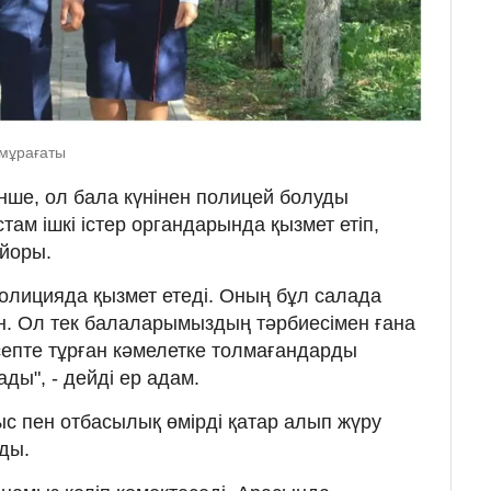
мұрағаты
ше, ол бала күнінен полицей болуды
ам ішкі істер органдарында қызмет етіп,
айоры.
олицияда қызмет етеді. Оның бұл салада
н. Ол тек балаларымыздың тәрбиесімен ғана
епте тұрған кәмелетке толмағандарды
ды", - дейді ер адам.
с пен отбасылық өмірді қатар алып жүру
ды.