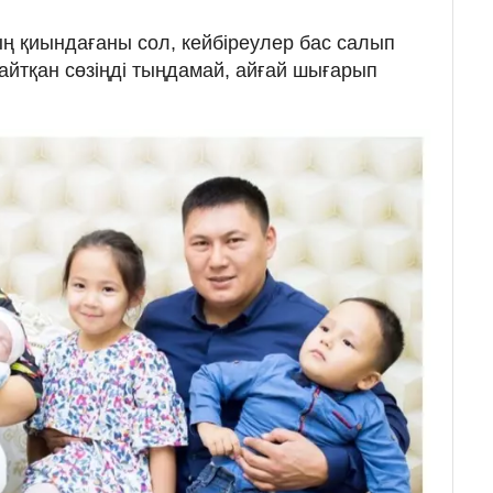
ң қиындағаны сол, кейбіреулер бас салып
 айтқан сөзіңді тыңдамай, айғай шығарып