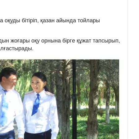
 оқуды бітіріп, қазан айында тойлары
дын жоғары оқу орнына бірге құжат тапсырып,
алғастырады.