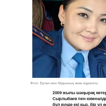
Фото: Ерлан мен Айдынның жеке мұрағаты
2009 жылы шаңырақ көтер
Сырлыбаев пен ювеналд
бұл күнде екі қыз, бір ұл