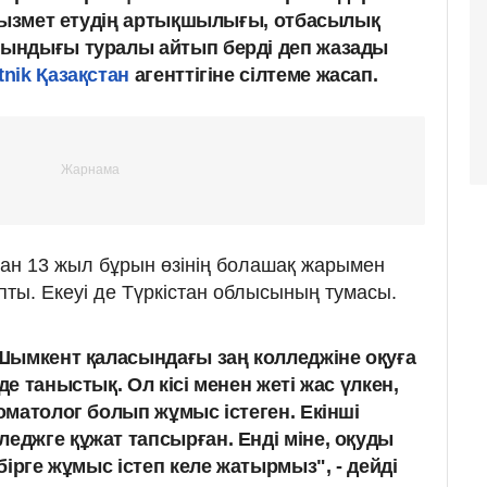
 қызмет етудің артықшылығы, отбасылық
ындығы туралы айтып берді деп жазады
nik Қазақстан
агенттігіне сілтеме жасап.
ан 13 жыл бұрын өзінің болашақ жарымен
пты. Екеуі де Түркістан облысының тумасы.
ң Шымкент қаласындағы заң колледжіне оқуға
де таныстық. Ол кісі менен жеті жас үлкен,
томатолог болып жұмыс істеген. Екінші
леджге құжат тапсырған. Енді міне, оқуды
 бірге жұмыс істеп келе жатырмыз", - дейді