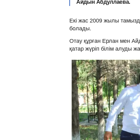
Айдын Абдуллаева.
Екі жас 2009 жылы тамызда
болады.
Отау құрған Ерлан мен Ай
қатар жүріп білім алуды ж