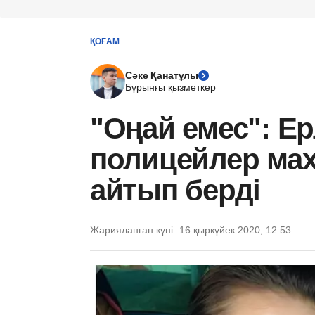
ҚОҒАМ
Сәке Қанатұлы
Бұрынғы қызметкер
"Оңай емес": Е
полицейлер мах
айтып берді
Жарияланған күні:
16 қыркүйек 2020, 12:53