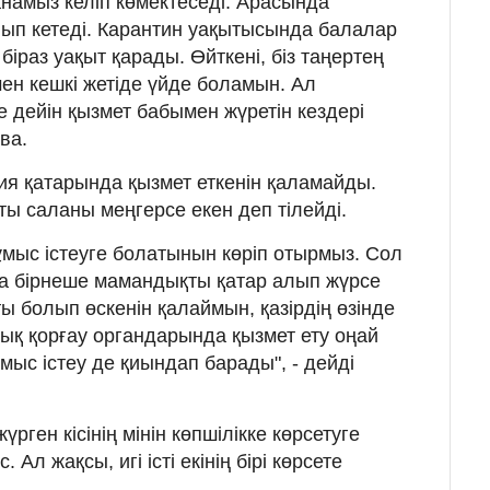
анамыз келіп көмектеседі. Арасында
лып кетеді. Карантин уақытысында балалар
біраз уақыт қарады. Өйткені, біз таңертең
мен кешкі жетіде үйде боламын. Ал
е дейін қызмет бабымен жүретін кездері
ва.
я қатарында қызмет еткенін қаламайды.
ты саланы меңгерсе екен деп тілейді.
ұмыс істеуге болатынын көріп отырмыз. Сол
а бірнеше мамандықты қатар алып жүрсе
 болып өскенін қалаймын, қазірдің өзінде
ық қорғау органдарында қызмет ету оңай
мыс істеу де қиындап барады", - дейді
ген кісінің мінін көпшілікке көрсетуге
Ал жақсы, игі істі екінің бірі көрсете