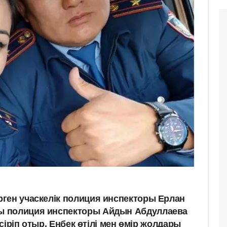
ген учаскелік полиция инспекторы Ерлан
ы полиция инспекторы Айдын Абдуллаева
 өсіріп отыр. Еңбек өтілі мен өмір жолдары