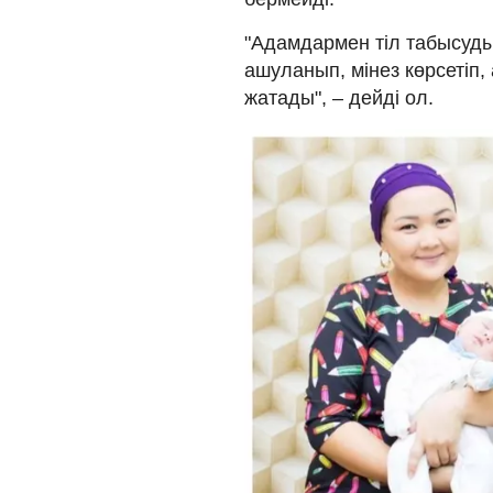
"Адамдармен тіл табысуды
ашуланып, мінез көрсетіп,
жатады", – дейді ол.