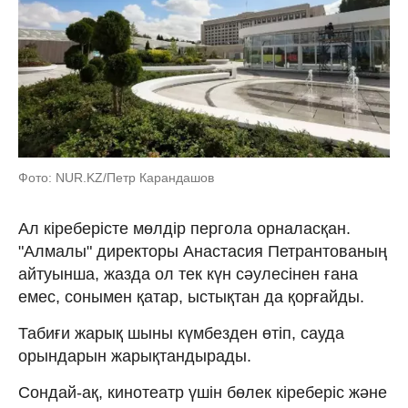
Фото: NUR.KZ/Петр Карандашов
Ал кіреберісте мөлдір пергола орналасқан.
"Алмалы" директоры Анастасия Петрантованың
айтуынша, жазда ол тек күн сәулесінен ғана
емес, сонымен қатар, ыстықтан да қорғайды.
Табиғи жарық шыны күмбезден өтіп, сауда
орындарын жарықтандырады.
Сондай-ақ, кинотеатр үшін бөлек кіреберіс және