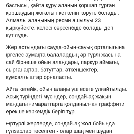
бастысы, қайта құру алаңын қоршап тұрған
қоршаудың жоғалып кеткенін көруге болады.
Алмалы алаңының ресми ашылуы 23
қыркүйекте, келесі сәрсенбіде болады деп
күтілуде.
Жер астындағы сауда-ойын-сауық орталығына
іргелес аумақта балалардың әр түрлі жасына
сай бірнеше ойын алаңдары, паркур аймағы,
сырғанақтар, батуттар, әткеншектер,
құмсалғыштар орналасты.
Айта кетейік, ойын алаңы үш есеге ұлғайтылды.
Асық түріндегі мүсіндер, сондай-ақ жақын
маңдағы ғимараттарға қолданылған граффити
ерекше көркемдік беріп тұр.
Әртүрлі жерлерде, сондай-ақ жол бойында
гүлзарлар төселген - олар шаң мен шудан