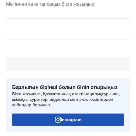
Мәтіннен қате тапсаңыз,
бізге жазыңыз
Барлығын бірінші болып біліп отырыңыз
Бізге жазылып, Қазақстанның өзекті жаңалықтарынан,
қызықты суреттер, видеолар мен эксклюзивтерден
хабардар болыңыз.
Instagram