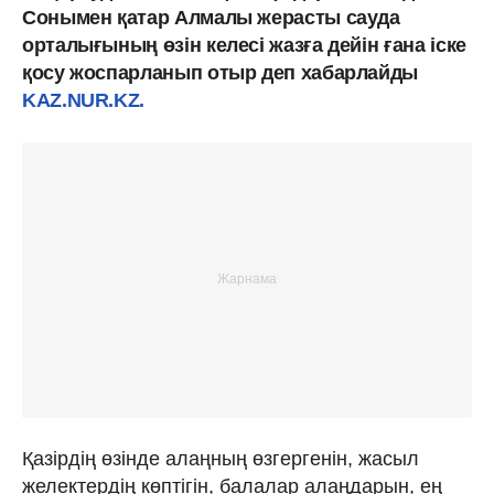
Сонымен қатар Алмалы жерасты сауда
орталығының өзін келесі жазға дейін ғана іске
қосу жоспарланып отыр деп хабарлайды
KAZ.NUR.KZ.
Қазірдің өзінде алаңның өзгергенін, жасыл
желектердің көптігін, балалар алаңдарын, ең