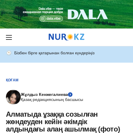
Бізбен бірге қатарынан болған күндеріңіз
ҚОҒАМ
Жұлдыз Кенжегалиева
Қазақ редакциясының басшысы
Алматыда ұзаққа созылған
жөндеуден кейін әкімдік
алдындағы алаң ашылмақ (фото)