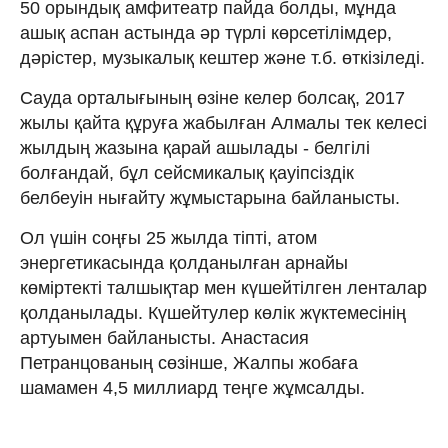
50 орындық амфитеатр пайда болды, мұнда
ашық аспан астында әр түрлі көрсетілімдер,
дәрістер, музыкалық кештер және т.б. өткізіледі.
Сауда орталығының өзіне келер болсақ, 2017
жылы қайта құруға жабылған Алмалы тек келесі
жылдың жазына қарай ашылады - белгілі
болғандай, бұл сейсмикалық қауіпсіздік
белбеуін нығайту жұмыстарына байланысты.
Ол үшін соңғы 25 жылда тіпті, атом
энергетикасында қолданылған арнайы
көміртекті талшықтар мен күшейтілген ленталар
қолданылады. Күшейтулер көлік жүктемесінің
артуымен байланысты. Анастасия
Петранцованың сөзінше, Жалпы жобаға
шамамен 4,5 миллиард теңге жұмсалды.