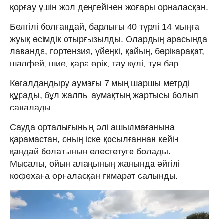
қорғау үшін жол деңгейінен жоғары орналасқан.
Белгілі болғандай, барлығы 40 түрлі 14 мыңға
жуық өсімдік отырғызылды. Олардың арасында
лаванда, гортензия, үйеңкі, қайың, бөріқарақат,
шалфей, шие, қара өрік, тау күлі, туя бар.
Көгалдандыру аумағы 7 мың шаршы метрді
құрады, бұл жалпы аумақтың жартысы болып
саналады.
Сауда орталығының әлі ашылмағанына
қарамастан, оның іске қосылғаннан кейін
қандай болатынын елестетуге болады.
Мысалы, ойын алаңының жанында әйгілі
кофехана орналасқан ғимарат салынды.