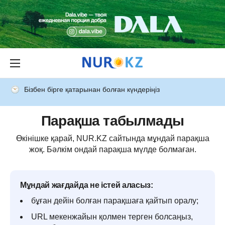
Бізбен бірге қатарынан болған күндеріңіз
Парақша табылмады
Өкінішке қарай, NUR.KZ сайтында мұндай парақша
жоқ. Бәлкім ондай парақша мүлде болмаған.
Мұндай жағдайда не істей аласыз:
бұған дейін болған парақшаға қайтып оралу;
URL мекенжайын қолмен терген болсаңыз,