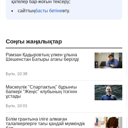
қателер бар-жоғын тексеру;
сайттың
басты бетіне
өту.
Соңғы жаңалықтар
Рамзан Қадыровтың үлкен ұлына
Шешенстан Батыры атағы берілді
Бүгін, 10:38
Мәскеулік "Спартактың" бұрынғы
бапкері "Жеңіс" клубының тізгінін
ұстады
Бүгін, 10:01
Білім грантына іліге алмаған
талапкерлерге тағы қандай мүмкіндік