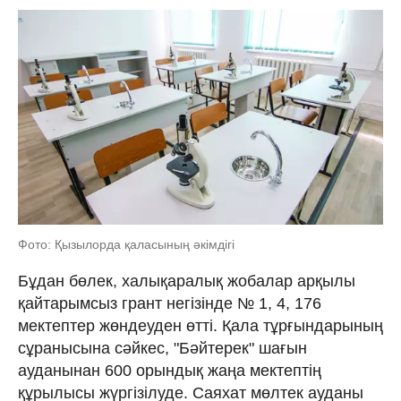
Фото: Қызылорда қаласының әкімдігі
Бұдан бөлек, халықаралық жобалар арқылы
қайтарымсыз грант негізінде № 1, 4, 176
мектептер жөндеуден өтті. Қала тұрғындарының
сұранысына сәйкес, "Бәйтерек" шағын
ауданынан 600 орындық жаңа мектептің
құрылысы жүргізілуде. Саяхат мөлтек ауданы