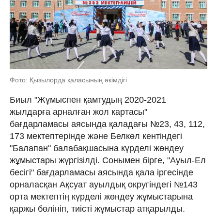
Фото: Қызылорда қаласының әкімдігі
Биыл "Жұмыспен қамтудың 2020-2021
жылдарға арналған жол картасы"
бағдарламасы аясында қаладағы №23, 43, 112,
173 мектептерінде және Белкөл кентіндегі
"Балапан" балабақшасына күрделі жөндеу
жұмыстары жүргізілді. Сонымен бірге, "Ауыл-Ел
бесігі" бағдарламасы аясында қала іргесінде
орналасқан Ақсуат ауылдық округіндегі №143
орта мектептің күрделі жөндеу жұмыстарына
қаржы бөлініп, тиісті жұмыстар атқарылды.