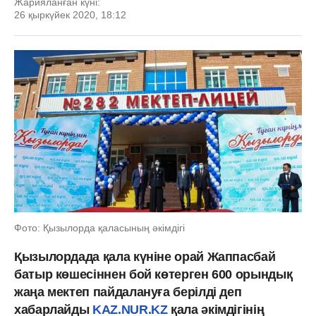
Жарияланған күні:
26 қыркүйек 2020, 18:12
Фото: Қызылорда қаласының әкімдігі
Қызылордада қала күніне орай Жаппасбай
батыр көшесіннен бой көтерген 600 орындық
жаңа мектеп пайдалануға берілді деп
хабарлайды
KAZ.NUR.KZ
қала әкімдігінің