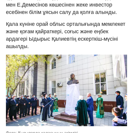
мен Е.Демесінов көшесінен жеке инвестор
есебінен білім ұясын салу да қолға алынды.
Қала күніне орай облыс орталығында мемлекет
және қоғам қайраткері, соғыс және еңбек
ардагері Ыдырыс Қалиевтің ескерткіш-мүсіні
ашылды.
Фото: Қызылорда қаласының әкімдігі