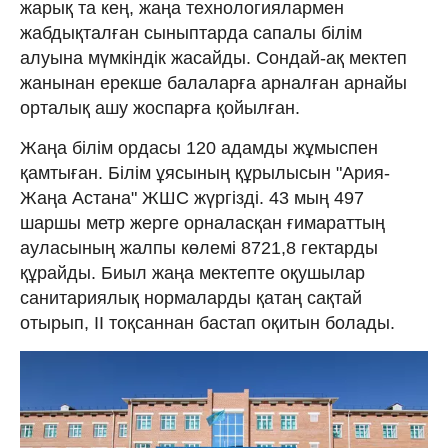
жарық та кең, жаңа технологиялармен
жабдықталған сыныптарда сапалы білім
алуына мүмкіндік жасайды. Сондай-ақ мектеп
жанынан ерекше балаларға арналған арнайы
орталық ашу жоспарға қойылған.
Жаңа білім ордасы 120 адамды жұмыспен
қамтыған. Білім ұясының құрылысын "Ария-
Жаңа Астана" ЖШС жүргізді. 43 мың 497
шаршы метр жерге орналасқан ғимараттың
ауласының жалпы көлемі 8721,8 гектарды
құрайды. Биыл жаңа мектепте оқушылар
санитариялық нормаларды қатаң сақтай
отырып, II тоқсаннан бастап оқитын болады.