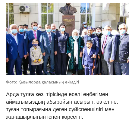
Фото: Қызылорда қаласының әкімдігі
Арда тұлға көзі тірісінде еселі еңбегімен
аймағымыздың абыройын асырып, өз еліне,
туған топырағына деген сүйіспеншілігі мен
жанашырлығын іспен көрсетті.