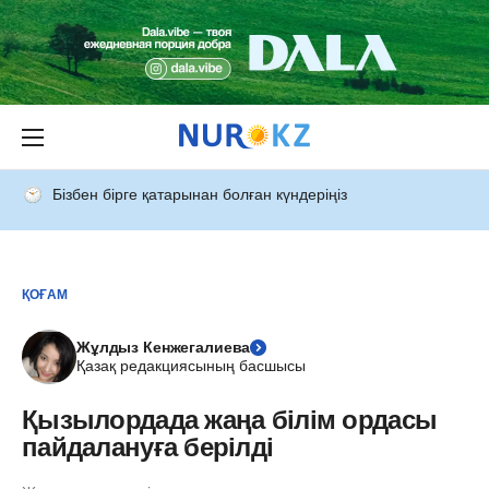
Бізбен бірге қатарынан болған күндеріңіз
ҚОҒАМ
Жұлдыз Кенжегалиева
Қазақ редакциясының басшысы
Қызылордада жаңа білім ордасы
пайдалануға берілді