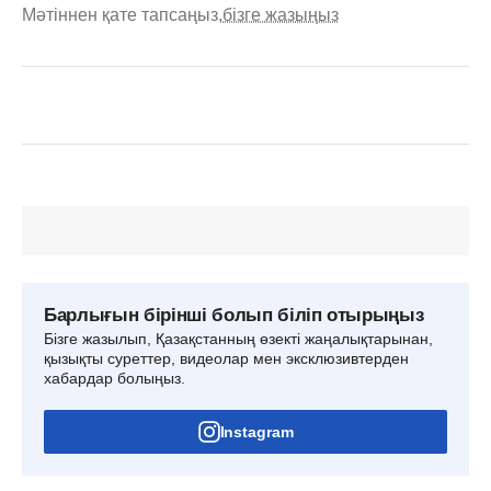
Мәтіннен қате тапсаңыз,
бізге жазыңыз
Барлығын бірінші болып біліп отырыңыз
Бізге жазылып, Қазақстанның өзекті жаңалықтарынан,
қызықты суреттер, видеолар мен эксклюзивтерден
хабардар болыңыз.
Instagram