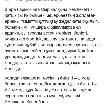
Шара барысында Сыр халқына мемлекеттік
хатшысы Қырымбек Көшербаевтың жолдаған
арнайы Үкіметтік құттықтау жеделхаты оқылып,
облыс әкімі Гүлшара Әбдіқалықова ел
ардақтысы туралы естеліктерімен бөлісті.
Қайраткер бюстінің ашылу салтанатына арда
тұлғаның жұбайы Қанзира Қалиева қатысып, ел
азаматының еңбегін ұмыт қалдырмай, кейінгі
ұрпақ жадында жаңғыртуды қолға алған
жандарға алғысын айтып, ыстық ықыласын
жеткізді.
Қоладан жасалған мүсіннің биіктігі – 1 метр
болса, граниттен дайындалған тұғыр биіктігі –
2,3 метрді құрайды. Мүсін авторы Қазақстан
суретшілер одағының мүшесі, мүсінші
Аманкелді Кененбаев.