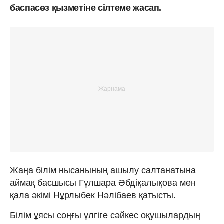
баспасөз қызметіне сілтеме жасап.
Жаңа білім нысанының ашылу салтанатына
аймақ басшысы Гүлшара Әбдіқалықова мен
қала әкімі Нұрлыбек Нәлібаев қатысты.
Білім ұясы соңғы үлгіге сәйкес оқушылардың