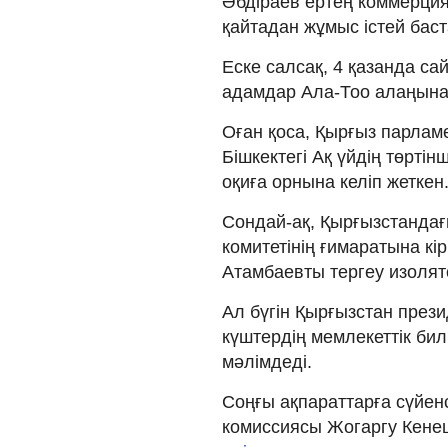
Әбдіраев ертең коммерция
қайтадан жұмыс істей баст
Еске салсақ, 4 қазанда с
адамдар Ала-Тоо алаңына 
Оған қоса, Қырғыз парлам
Бішкектегі Ақ үйдің төртін
оқиға орнына келіп жеткен
Сондай-ақ, Қырғызстандағы
комитетінің ғимаратына кі
Атамбаевты тергеу изоля
Ал бүгін Қырғызстан през
күштердің мемлекеттік би
мәлімдеді.
Соңғы ақпараттарға сүйен
комиссиясы Жогаргу Кене