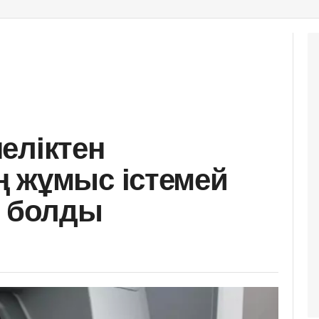
еліктен
 жұмыс істемей
і болды