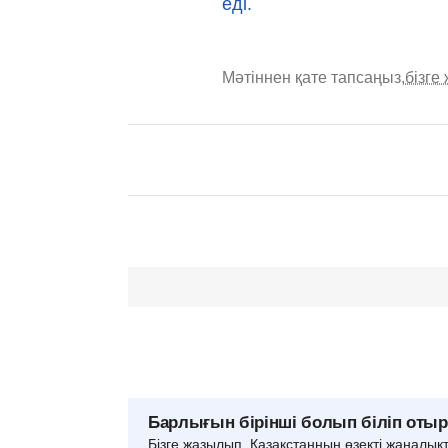
еді.
Мәтіннен қате тапсаңыз,
бізге
Барлығын бірінші болып біліп оты
Бізге жазылып, Қазақстанның өзекті жаңалық