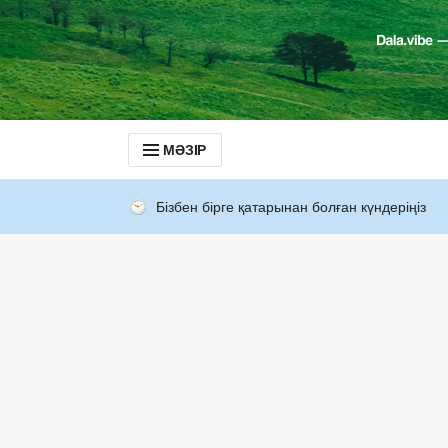
МӘЗІР
Бізбен бірге қатарынан болған күндеріңіз