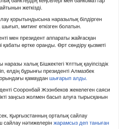
лық банктердің кеңселері мен банкоматтар
айтынын жеткізді.
айлау қорытындысына наразылық білдірген
шығып, митинг өткізген болатын.
енті мен президент аппараты жайғасқан
ші қабаты өртке оранды. Өрт сөндіру қызметі
.
 наразы халық Бішкектегі Ұлттық қауіпсіздік
ріп, елдің бұрынғы президенті Алмазбек
торындағы қамаудан
шығарып алды.
иденті Сооронбай Жээнбеков жекелеген саяси
лікті заңсыз жолмен басып алуға тырысқанын
сек, Қырғызстанның орталық сайлау
ш сайлау нәтижелерін
жарамсыз деп таныған