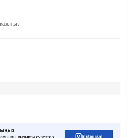
 жазыңыз
рыңыз
Instagram
тарынан, қызықты суреттер,