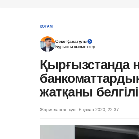
ҚОҒАМ
Сәке Қанатұлы
Бұрынғы қызметкер
Қырғызстанда н
банкоматтардың
жатқаны белгіл
Жарияланған күні:
6 қазан 2020, 22:37