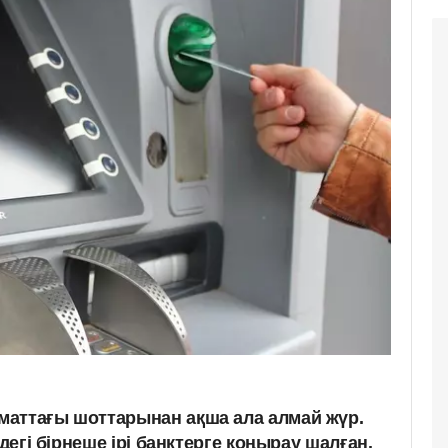
аттағы шоттарынан ақша ала алмай жүр.
лдегі бірнеше ірі банктерге қоңырау шалған.