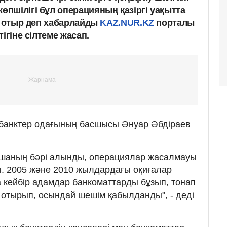
пшілігі бұл операцияның қазіргі уақытта
п отыр деп хабарлайды
KAZ.NUR.KZ
порталы
тігіне сілтеме жасап.
 банктер одағының басшысы Әнуар Әбдіраев
ақшаның бәрі алынды, операциялар жасалмауы
. 2005 және 2010 жылдардағы оқиғалар
а кейбір адамдар банкоматтарды бұзып, тонап
е отырып, осындай шешім қабылданды", - деді