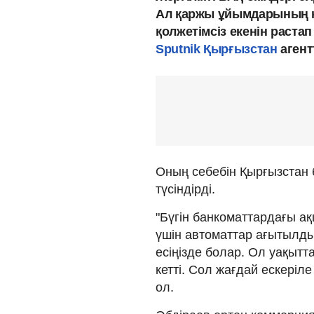
Ал қаржы ұйымдарының кө
қолжетімсіз екенін раста
Sputnik Қырғызстан
агент
Оның себебін Қырғызстан
түсіндірді.
"Бүгін банкоматтардағы 
үшін автоматтар ағытылды
есіңізде болар. Ол уақытт
кетті. Сол жағдай ескеріл
ол.