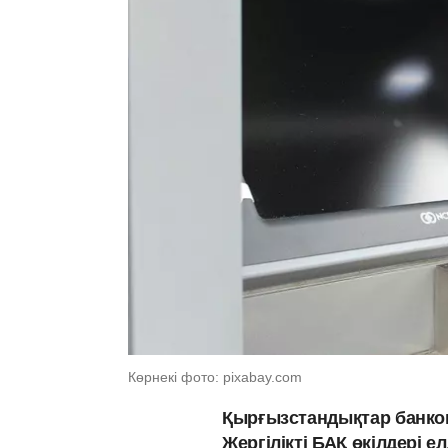
Көрнекі фото: pixabay.com
Қырғызстандықтар банком
Жергілікті БАҚ өкілдері е