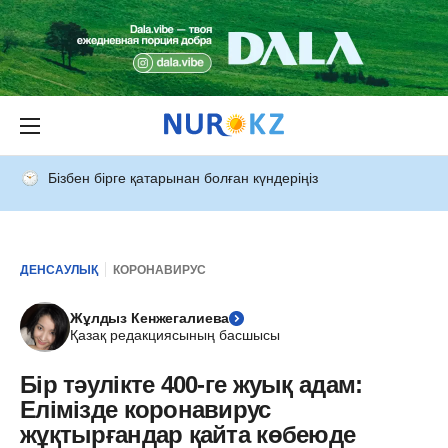
Бізбен бірге қатарынан болған күндеріңіз
ДЕНСАУЛЫҚ
КОРОНАВИРУС
Жұлдыз Кенжегалиева
Қазақ редакциясының басшысы
Бір тәулікте 400-ге жуық адам:
Елімізде коронавирус
жұқтырғандар қайта көбеюде