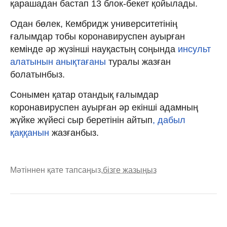
қарашадан бастап 13 блок-бекет қойылады.
Одан бөлек, Кембридж университетінің
ғалымдар тобы коронавируспен ауырған
кемінде әр жүзінші науқастың соңында
инсульт
алатынын анықтағаны
туралы жазған
болатынбыз.
Сонымен қатар отандық ғалымдар
коронавируспен ауырған әр екінші адамның
жүйке жүйесі сыр беретінін айтып
, дабыл
қаққанын
жазғанбыз.
Мәтіннен қате тапсаңыз,
бізге жазыңыз