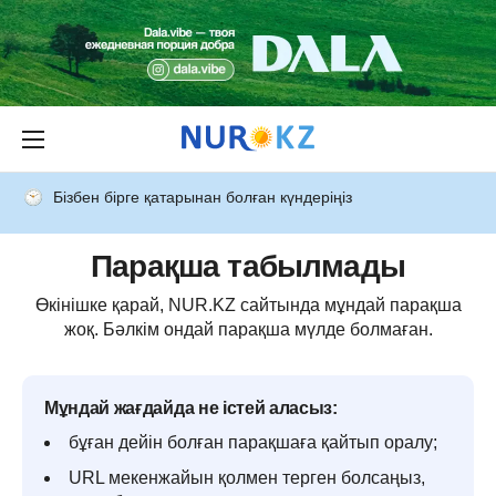
Бізбен бірге қатарынан болған күндеріңіз
Парақша табылмады
Өкінішке қарай, NUR.KZ сайтында мұндай парақша
жоқ. Бәлкім ондай парақша мүлде болмаған.
Мұндай жағдайда не істей аласыз:
бұған дейін болған парақшаға қайтып оралу;
URL мекенжайын қолмен терген болсаңыз,