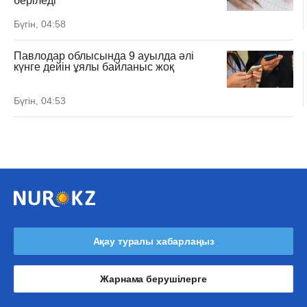
беріледі
Бүгін, 04:58
Павлодар облысында 9 ауылда әлі
күнге дейін ұялы байланыс жоқ
Бүгін, 04:53
Ақау туралы хабарлаңыз
Жарнама берушілерге