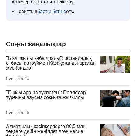
қателер бар-жоғын тексеру;
сайттың
басты бетіне
өту.
Соңғы жаңалықтар
"Бізді жылы қабылдады": испаниялық
отбасы автоүймен Қазақстанды аралап
жүр (видео)
Бүгін, 05:40
"Ешкім араша түспеген": Павлодар
тұрғыны аяусыз соққыға жығылды
Бүгін, 05:26
Алматылық кәсіпкерлерге 86,5 млн
теңгеге дейін жеңілдетілген несие