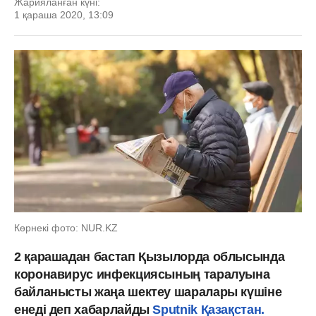
Жарияланған күні:
1 қараша 2020, 13:09
Көрнекі фото: NUR.KZ
2 қарашадан бастап Қызылорда облысында
коронавирус инфекциясының таралуына
байланысты жаңа шектеу шаралары күшіне
енеді деп хабарлайды
Sputnik Қазақстан.