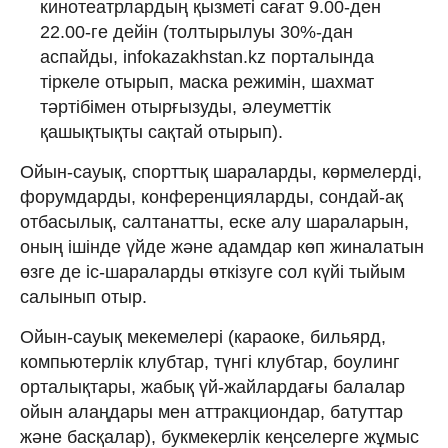
кинотеатрлардың қызметі сағат 9.00-ден
22.00-ге дейін (толтырылуы 30%-дан
аспайды, infokazakhstan.kz порталында
тіркеле отырып, маска режимін, шахмат
тәртібімен отырғызуды, әлеуметтік
қашықтықты сақтай отырып).
Ойын-сауық, спорттық шараларды, көрмелерді,
форумдарды, конференцияларды, сондай-ақ
отбасылық, салтанатты, еске алу шараларын,
оның ішінде үйде және адамдар көп жиналатын
өзге де іс-шараларды өткізуге сол күйі тыйым
салынып отыр.
Ойын-сауық мекемелері (караоке, бильярд,
компьютерлік клубтар, түнгі клубтар, боулинг
орталықтары, жабық үй-жайлардағы балалар
ойын алаңдары мен аттракциондар, батуттар
және басқалар), букмекерлік кеңселерге жұмыс