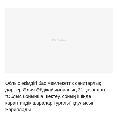
Облыс әкімдігі бас мемлекеттік санитарлық
дәрігер Әлия Әбдіқайымованың 31 қазандағы
"Облыс бойынша шектеу, соның ішінде
карантиндік шаралар туралы" қаулысын
жариялады.