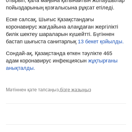
отырып, қала маңына қатынайтын жолаушылар
пойыздарының қозғалысына рұқсат етіледі.
Еске салсақ, Шығыс Қазақстандағы
коронавирус жағдайына алаңдаған жергілікті
билік шектеу шараларын күшейтті. Бүгіннен
бастап шығыста санитарлық
13 бекет қойылды.
Сондай-ақ, Қазақстанда өткен тәулікте 465
адам коронавирус инфекциясын
жұқтырғаны
анықталды.
Мәтіннен қате тапсаңыз,
бізге жазыңыз