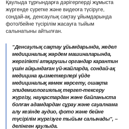
Қаулыда тұрғындарға дәрігерлерді жұмыста
жүргенде суретке және видеоға түсіруге,
сондай-ақ, денсаулық сақтау ұйымдарында
фото/бейне түсірілім жасауға тыйым
салынатыны айтылған.
"Денсаулық сақтау ұйымдарында, жедел
медициналық жәрдем машиналарында,
жергілікті атқарушы органдар карантин
үшін айқындаған үй-жайларда, сондай-ақ
медицина қызметкерлері үйде
медициналық көмек көрсету, ошақта
эпидемиологиялық тергеп-тексеру
жүргізу, науқастардан және байланыста
болған адамдардан сұрау және сауалнама
алу кезінде аудио, фото және бейне
түсірілім жүргізуге тыйым салынады", –
делінген қаулыда.