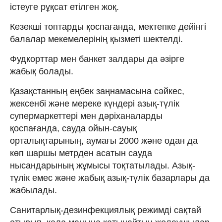
істеуге рұқсат етілген жоқ.
Кезекші топтарды қоспағанда, мектепке дейінгі
балалар мекемелерінің қызметі шектелді.
Фудкорттар мен банкет залдары да әзірге
жабық болады.
Қазақстанның еңбек заңнамасына сәйкес,
жексенбі және мереке күндері азық-түлік
супермаркеттері мен дәріханаларды
қоспағанда, сауда ойын-сауық
орталықтарының, аумағы 2000 және одан да
көп шаршы метрден асатын сауда
нысандарының жұмысы тоқтатылады. Азық-
түлік емес және жабық азық-түлік базарлары да
жабылады.
Санитарлық-дезинфекциялық режимді сақтай