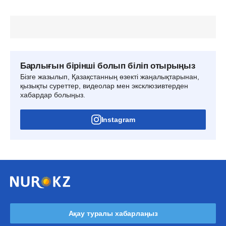
Барлығын бірінші болып біліп отырыңыз
Бізге жазылып, Қазақстанның өзекті жаңалықтарынан,
қызықты суреттер, видеолар мен эксклюзивтерден
хабардар болыңыз.
Instagram
Ақау туралы хабарлаңыз