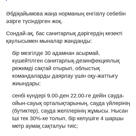
Әбдіқайымова жаңа норманың енгізілу себебін
әзірге түсіндірген жоқ.
Сондай-ақ, бас санитарлық дәрігердің кезекті
қаулысымен мыналар жанданды:
бір мезгілде 30 адамнан асырмай,
күшейтілген санитарлық-дезинфекциялық
режимді сақтай отырып, облыстық
командаларды даярлау үшін оқу-жаттығу
жиындары;
сенбі күндері 9.00-ден 22.00-ге дейін сауда-
ойын-сауық орталықтарының, сауда үйлерінің
(бутиктер), сауда желілерінің жұмысы. Нысан
іші тек 30%-ке толып, бір келушіге 4 шаршы
метр аумақ сақталуы тиіс;