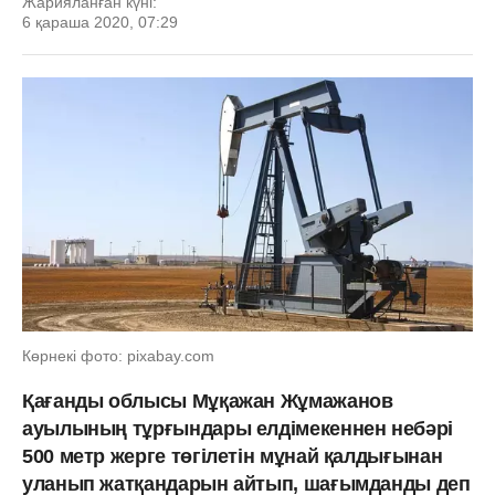
Жарияланған күні:
6 қараша 2020, 07:29
Көрнекі фото: pixabay.com
Қағанды облысы Мұқажан Жұмажанов
ауылының тұрғындары елдімекеннен небәрі
500 метр жерге төгілетін мұнай қалдығынан
уланып жатқандарын айтып, шағымданды деп