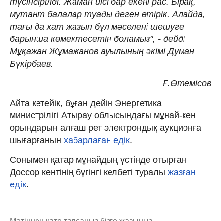
түсіндірілді. Жаман иісі бар екені рас. Бірақ,
мутант балалар туады деген өтірік. Алайда,
тағы да хат жазып бұл мәселені шешуге
барынша көмектесетін боламыз", - дейді
Мұқажан Жұмажанов ауылының әкімі Думан
Бүкірбаев.
Ғ.Өтемісов
Айта кетейік, бұған дейін Энергетика
министрілігі Атырау облысындағы мұнай-кен
орындарын алғаш рет электрондық аукционға
шығарғанын
хабарлаған едік
.
Сонымен қатар мұнайдың үстінде отырған
Доссор кентінің бүгінгі келбеті туралы
жазған
едік
.
Мәтіннен қате тапсаңыз,
бізге жазыңыз