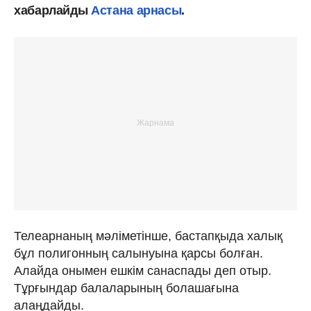
хабарлайды
Астана арнасы
.
Телеарнаның мәліметінше, бастапқыда халық
бұл полигонның салынуына қарсы болған.
Алайда онымен ешкім санаспады деп отыр.
Тұрғындар балаларының болашағына
алаңдайды.