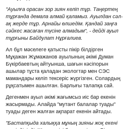
"Ауылға орасан зор зиян келіп тұр. Таңертең
тұрғанда демала алмай қаламыз. Ауылдан сәл-
ақ жерде тұр. Арнайы өлшедім. Қандай заңға
сәйкес жасаған түсіне алмадым", - дейді ауыл
тұрғыны Байдулат Нұрғалиев.
Ал бұл мәселеге қатысты пікір білдірген
Мұқажан Жұмажанов ауылының әкімі Думан
Бүкірбаевтың айтуынша, шағын кәсіпорын
ашылар тұста қаладан экологтар мен СЭС
мамандары келіп тексеріс жүргізген. Солардың
рұқсатымен ашылған. Барлығы талапқа сай.
Дегенмен ауыл әкімі жағымсыз иіс бар екенін
жасырмады. Алайда "мутант балалар туады"
туады деген жалған ақпарат екенін айтады.
"Бастапқыда халыққа мұның зияны жоқ екені