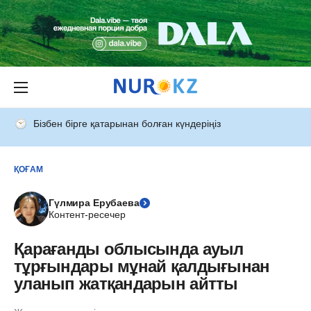
Бізбен бірге қатарынан болған күндеріңіз
ҚОҒАМ
Гүлмира Ерубаева
Контент-ресечер
Қарағанды облысында ауыл
тұрғындары мұнай қалдығынан
уланып жатқандарын айтты