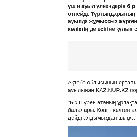
үшін ауыл үлкендерін бір
өтпейді. Тұрғындарының 
ауылда жұмыссыз жүрген 
көліктің де есігіне құлы
Ақтөбе облысының орталы
ауылынан KAZ.NUR.KZ по
"Біз Шүрен атаның ұрпақт
балалары. Көшіп келген ада
дейді алдымыздан шыққан