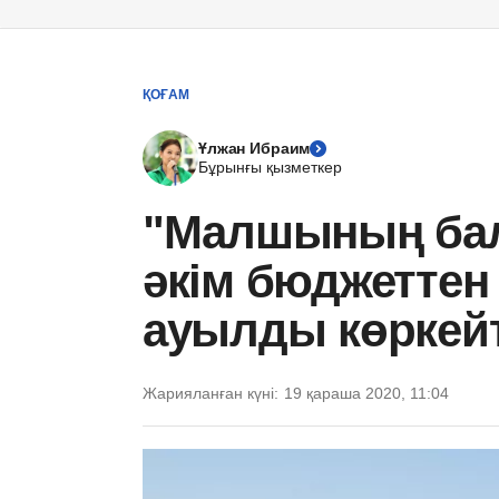
ҚОҒАМ
Ұлжан Ибраим
Бұрынғы қызметкер
"Малшының бал
әкім бюджеттен
ауылды көркей
Жарияланған күні:
19 қараша 2020, 11:04