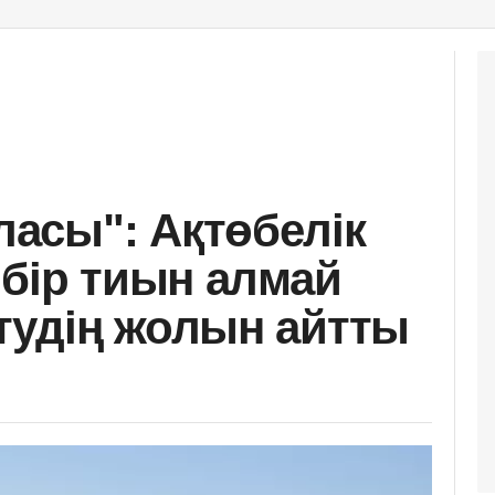
асы": Ақтөбелік
 бір тиын алмай
тудің жолын айтты