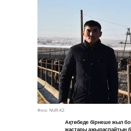
Фото: NUR.KZ
Ақтөбеде бірнеше жыл бо
жастары ажыраспайтын бақ