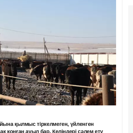
йына қылмыс тіркелмеген, үйленген
 қонған ауыл бар. Келіндері сәлем ету