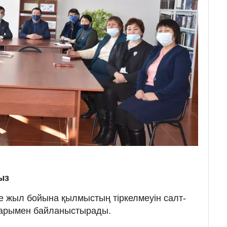
ыз
 жыл бойына қылмыстың тіркелмеуін салт-
ндарымен байланыстырады.