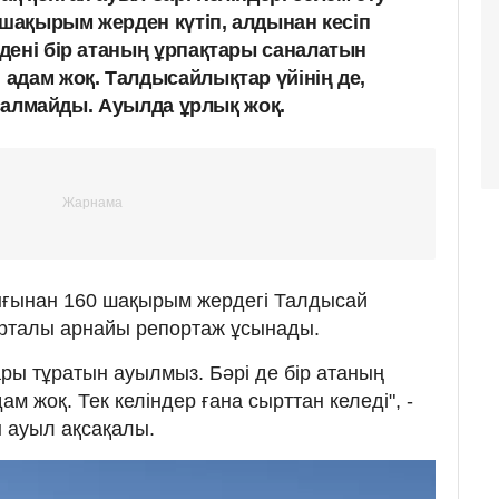
 шақырым жерден күтіп, алдынан кесіп
дені бір атаның ұрпақтары саналатын
адам жоқ. Талдысайлықтар үйінің де,
п салмайды. Ауылда ұрлық жоқ.
ғынан 160 шақырым жердегі Талдысай
рталы арнайы репортаж ұсынады.
ары тұратын ауылмыз. Бәрі де бір атаның
м жоқ. Тек келіндер ғана сырттан келеді", -
 ауыл ақсақалы.