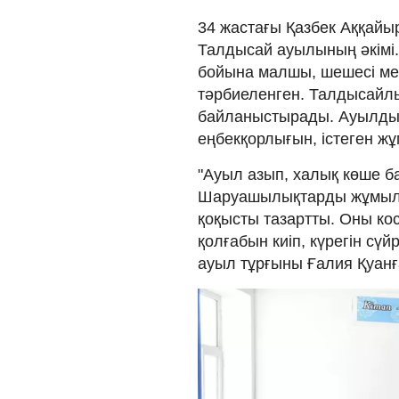
34 жастағы Қазбек Аққайы
Талдысай ауылының әкімі.
бойына малшы, шешесі ме
тәрбиеленген. Талдысайлық
байланыстырады. Ауылдың 
еңбекқорлығын, істеген жұ
"Ауыл азып, халық көше ба
Шаруашылықтарды жұмылды
қоқысты тазартты. Оны ко
қолғабын киіп, күрегін сү
ауыл тұрғыны Ғалия Қуан