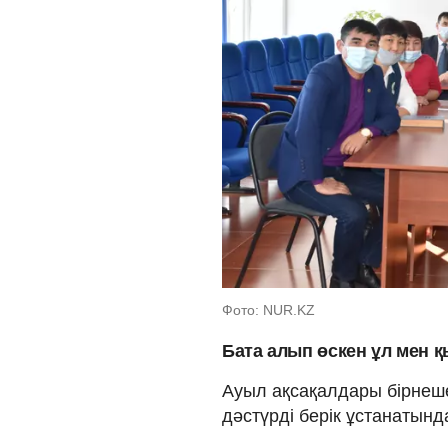
Фото: NUR.KZ
Бата алып өскен ұл мен қ
Ауыл ақсақалдары бірнеше
дәстүрді берік ұстанаты