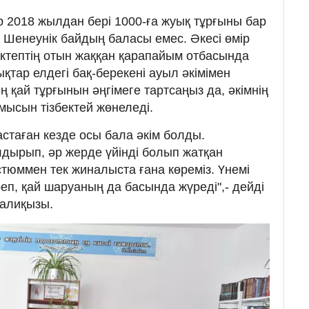
р 2018 жылдан бері 1000-ға жуық тұрғыны бар
 Шенеунік байдың баласы емес. Әкесі өмір
ктептің отын жаққан қарапайым отбасында
тар елдегі бақ-берекені ауыл әкімімен
қай тұрғынын әңгімеге тартсаңыз да, әкімнің
мысын тізбектей жөнеледі.
стаған кезде осы бала әкім болды.
рып, әр жерде үйінді болып жатқан
стюммен тек жиналыста ғана көреміз. Үнемі
йреп, қай шаруаның да басында жүреді",- дейді
ғалиқызы.