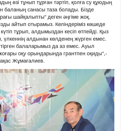
дың өзі тұнып тұрған тәртіп, қолға су құюдың
ен баланың санасы таза болады. Бізде
рағы шайқалыпты" деген әңгіме жоқ.
ды айтып отырамыз. Келіндеріміз көшеде
күтіп тұрып, алдымыздан кесіп өтпейді. Қыз
н, үлкеннің алдынан көлденең жүрген емес.
ітірген балаларымыз да аз емес. Ауыл
жоғары оқу орындарында грантпен оқиды",-
уақас Жұмағалиев.