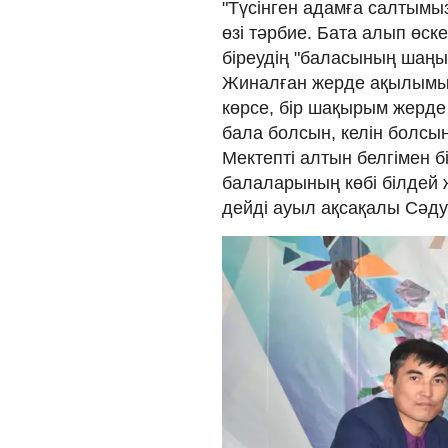
"Түсінген адамға салтымыз
өзі тәрбие. Бата алып өск
біреудің "баласының шаңы
Жиналған жерде ақылымыз
көрсе, бір шақырым жерде 
бала болсын, келін болсы
Мектепті алтын белгімен б
балаларының көбі білдей 
дейді ауыл ақсақалы Сәд