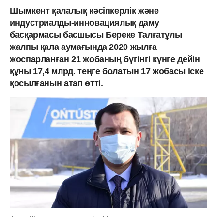
Шымкент қалалық кәсіпкерлік және
индустриалды-инновациялық даму
басқармасы басшысы Береке Талғатұлы
жалпы қала аумағында 2020 жылға
жоспарланған 21 жобаның бүгінгі күнге дейін
құны 17,4 млрд. теңге болатын 17 жобасы іске
қосылғанын атап өтті.