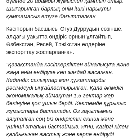
бүгінде 20 адамды жұмыспен қамтып отыр.
Шығарылған барлық өнім ішкі нарықты
қамтамасыз етуге бағытталған.
Кәсіпорын басшысы Огуз Дуррудың сөзінше,
алдағы уақытта өндіріс орнын ұлғайтып,
Өзбекстан, Ресей, Тәжікстан елдеріне
экспорттау жоспарланған.
"Қазақстанда кәсіпкерлікпен айналысуға және
жаңа өнім өндіруге көп жағдай жасалған.
Кедендік салықтар мен құжаттарды
рәсімдеуді ыңғайластырылған. Қала әкімдігі
экономикалық аймақтан 1,5 гектар жер
бөлінуіне қол ұшын берді. Көктемде құрылыс
жұмыстары басталады. Өз зауытымыз
аяқталған соң біз өндірістің екінші және
үшінші этапын бастаймыз. Яғни, қазіргі кілем
қалдығынан жастық және көрпе өндіруді