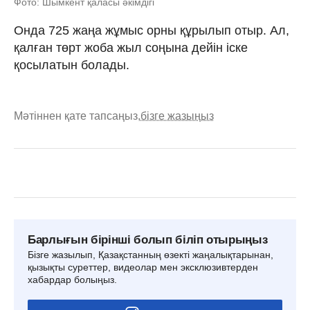
Фото: Шымкент қаласы әкімдігі
Онда 725 жаңа жұмыс орны құрылып отыр. Ал,
қалған төрт жоба жыл соңына дейін іске
қосылатын болады.
Мәтіннен қате тапсаңыз,
бізге жазыңыз
Барлығын бірінші болып біліп отырыңыз
Бізге жазылып, Қазақстанның өзекті жаңалықтарынан,
қызықты суреттер, видеолар мен эксклюзивтерден
хабардар болыңыз.