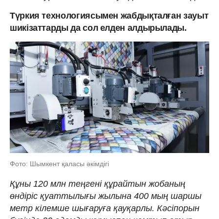
Түркия технологиясымен жабдықталған зауыт
шикізаттарды да сол елден алдырылады.
Фото: Шымкент қаласы әкімдігі
Құны 120 млн теңгені құрайтын жобаның
өндіріс қуаттылығы жылына 400 мың шаршы
метр кілемше шығаруға қауқарлы. Кәсіпорын