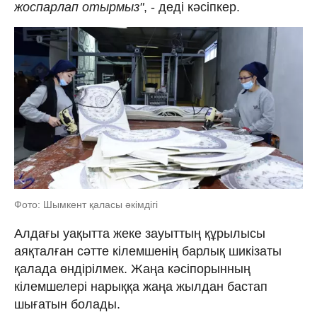
жоспарлап отырмыз"
, - деді кәсіпкер.
Фото: Шымкент қаласы әкімдігі
Алдағы уақытта жеке зауыттың құрылысы
аяқталған сәтте кілемшенің барлық шикізаты
қалада өндірілмек. Жаңа кәсіпорынның
кілемшелері нарыққа жаңа жылдан бастап
шығатын болады.