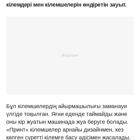
кілемдері мен кілемшелерін өндіретін зауыт.
Бұл кілемшелердің айырмашылығы заманауи
үлгіде тоқылған. Яғни еденде таймайды және
оны кір жуатын машинада жуа беруге болады.
«Принт» кілемшелер арнайы дизайнмен, кез
келген суретті кілемге басу әдісімен жасалады.