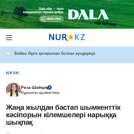
Бізбен бірге қатарынан болған күндеріңіз
ҚОҒАМ
Риза Шайқақ
Бұрынғы қызметкер
Жаңа жылдан бастап шымкенттік
кәсіпорын кілемшелері нарыққа
шықпақ