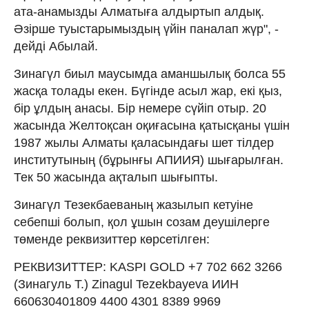
ата-анамызды Алматыға алдыртып алдық.
Әзірше туыстарымыздың үйін паналап жүр", -
дейді Абылай.
Зинагүл биыл маусымда аманшылық болса 55
жасқа толады екен. Бүгінде асыл жар, екі қыз,
бір ұлдың анасы. Бір немере сүйіп отыр. 20
жасында Желтоқсан оқиғасына қатысқаны үшін
1987 жылы Алматы қаласындағы шет тілдер
институтының (бұрынғы АПИИЯ) шығарылған.
Тек 50 жасында ақталып шығыпты.
Зинагүл Тезекбаеваның жазылып кетуіне
себепші болып, қол ұшын созам деушілерге
төменде реквизиттер көрсетілген:
РЕКВИЗИТТЕР: KASPI GOLD +7 702 662 3266
(Зинагуль Т.) Zinagul Tezekbayeva ИИН
660630401809 4400 4301 8389 9969