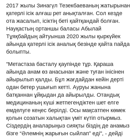
2017 жылы Зинагүл Тезекбаеваның жатырынан
қатерлі ісік алғаш рет анықталған. Сол кезде
ота жасалып, ісіктің беті қайтқандай болған.
Науқастың ортаншы баласы Абылай
Тұяқбайдың айтуынша 2020 жылы қыркүйек
айында қатерлі ісік аналық безінде қайта пайда
болыпты.
"Метастаза басталу қаупінде тұр. Қараша
айында анам өз анасынан және туған інісінен
айырылып қалды. Бұл жағдайдан кейін дерті
одан бетер ушығып кетті. Ауруы жанына
батқаннан ұйқыдан да айырылды. Отандық
медицинаның күші жетпегендіктен шет елге
емделуге кеңес берілді. Осы мақсатпен көмек
қолын созатын халықтан үміт күтіп отырмыз.
Сіздердің аналарыңыз сияқты біздің де анамыз
бізге “Әлемнің жарығын сыйлап” еді", - дейді