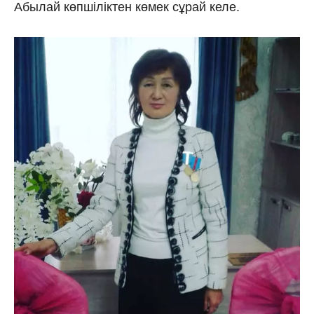
Абылай көпшіліктен көмек сұрай келе.