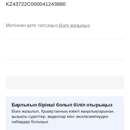
KZ43722C000041243880
Мәтіннен қате тапсаңыз,
бізге жазыңыз
Барлығын бірінші болып біліп отырыңыз
Бізге жазылып, Қазақстанның өзекті жаңалықтарынан,
қызықты суреттер, видеолар мен эксклюзивтерден
хабардар болыңыз.