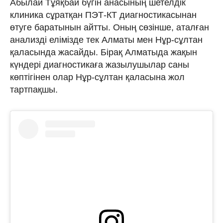
Абылай Тұяқбай бүгін анасының шетелдік
клиника сұратқан ПЭТ-КТ диагностикасынан
өтуге баратынын айтты. Оның сөзінше, аталған
анализді елімізде тек Алматы мен Нұр-сұлтан
қаласында жасайды. Бірақ Алматыда жақын
күндері диагностикаға жазылушылар саны
көптігінен олар Нұр-сұлтан қаласына жол
тартпақшы.