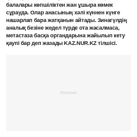
балалары көпшіліктен жан ұшыра көмек
сұрауда. Олар анасының хәлі күннен күнге
нашарлап бара жатқанын айтады. Зинагүлдің
аналық безіне жедел түрде ота жасалмаса,
метастаза басқа органдарына жайылып кету
қаупі бар деп жазады KAZ.NUR.KZ тілшісі.