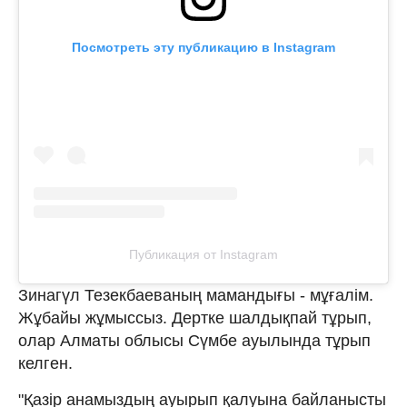
Посмотреть эту публикацию в Instagram
Публикация от Instagram
Зинагүл Тезекбаеваның мамандығы - мұғалім.
Жұбайы жұмыссыз. Дертке шалдықпай тұрып,
олар Алматы облысы Сүмбе ауылында тұрып
келген.
"Қазір анамыздың ауырып қалуына байланысты