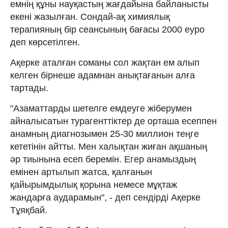
емнің құны науқастың жағдайына байланысты
екені жазылған. Сондай-ақ химиялық
терапияның бір сеансының бағасы 2000 еуро
деп көрсетілген.
Ақерке аталған соманы сол жақтан ем алып
келген бірнеше адамнан анықтағанын алға
тартады.
"Азаматтарды шетелге емдеуге жіберумен
айналысатын турагенттіктер де орташа есеппен
анамның диагнозымен 25-30 миллион теңге
кететінін айтты. Мен халықтан жиған ақшаның
әр тиынына есеп беремін. Егер анамыздың
емінен артылып жатса, қалғанын
қайырымдылық қорына немесе мұқтаж
жандарға аударамын", - деп сендірді Ақерке
Тұяқбай.