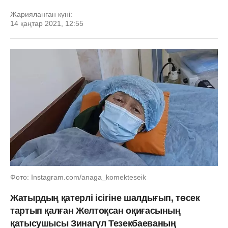
Жарияланған күні:
14 қаңтар 2021, 12:55
Фото: Instagram.com/anaga_komekteseik
Жатырдың қатерлі ісігіне шалдығып, төсек
тартып қалған Желтоқсан оқиғасының
қатысушысы Зинагүл Тезекбаеваның