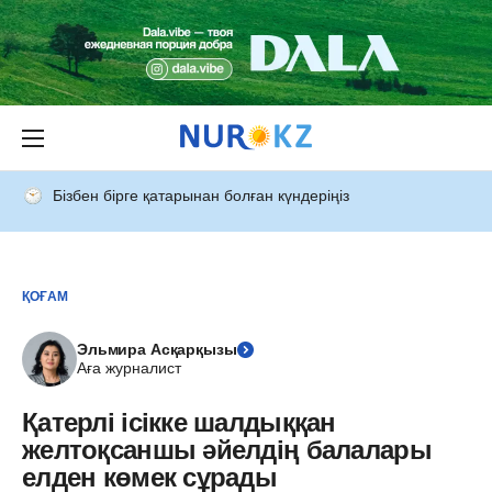
Бізбен бірге қатарынан болған күндеріңіз
ҚОҒАМ
Эльмира Асқарқызы
Аға журналист
Қатерлі ісікке шалдыққан
желтоқсаншы әйелдің балалары
елден көмек сұрады