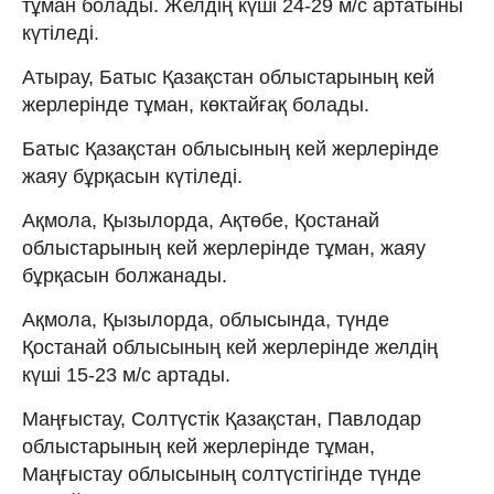
тұман болады. Желдің күші 24-29 м/с артатыны
күтіледі.
Атырау, Батыс Қазақстан облыстарының кей
жерлерінде тұман, көктайғақ болады.
Батыс Қазақстан облысының кей жерлерінде
жаяу бұрқасын күтіледі.
Ақмола, Қызылорда, Ақтөбе, Қостанай
облыстарының кей жерлерінде тұман, жаяу
бұрқасын болжанады.
Ақмола, Қызылорда, облысында, түнде
Қостанай облысының кей жерлерінде желдің
күші 15-23 м/с артады.
Маңғыстау, Солтүстік Қазақстан, Павлодар
облыстарының кей жерлерінде тұман,
Маңғыстау облысының солтүстігінде түнде