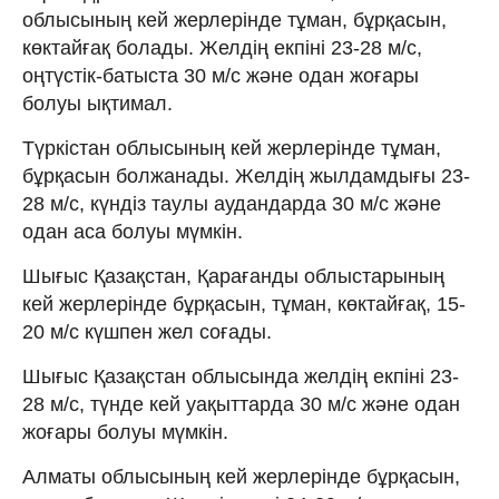
облысының кей жерлерінде тұман, бұрқасын,
көктайғақ болады. Желдің екпіні 23-28 м/с,
оңтүстік-батыста 30 м/с және одан жоғары
болуы ықтимал.
Түркістан облысының кей жерлерінде тұман,
бұрқасын болжанады. Желдің жылдамдығы 23-
28 м/с, күндіз таулы аудандарда 30 м/с және
одан аса болуы мүмкін.
Шығыс Қазақстан, Қарағанды облыстарының
кей жерлерінде бұрқасын, тұман, көктайғақ, 15-
20 м/с күшпен жел соғады.
Шығыс Қазақстан облысында желдің екпіні 23-
28 м/с, түнде кей уақыттарда 30 м/с және одан
жоғары болуы мүмкін.
Алматы облысының кей жерлерінде бұрқасын,