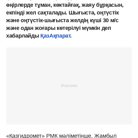
өңірлерде тұман, көктайғақ, жаяу бұрқасын,
екпінді жел сақталады. Шығыста, оңтүстік
және оңтүстік-шығыста желдің күші 30 м/с
және одан жоғары көтерілуі мүмкін деп
хабарлайды
ҚазАқпарат.
«Қазгидромет» РМК мәліметінше, Жамбыл