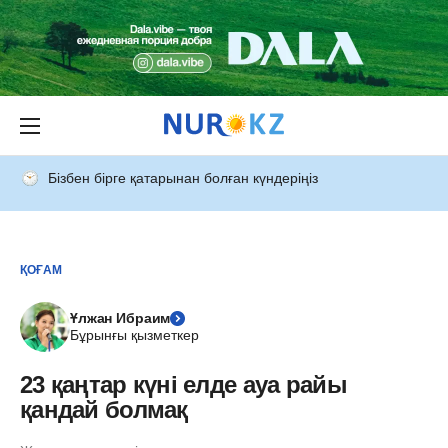
Бізбен бірге қатарынан болған күндеріңіз
ҚОҒАМ
Ұлжан Ибраим
Бұрынғы қызметкер
23 қаңтар күні елде ауа райы
қандай болмақ