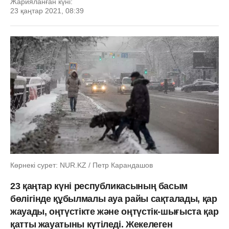
Жарияланған күні:
23 қаңтар 2021, 08:39
Көрнекі сурет: NUR.KZ / Петр Карандашов
23 қаңтар күні республикасының басым
бөлігінде құбылмалы ауа райы сақталады, қар
жауады, оңтүстікте және оңтүстік-шығыста қар
қатты жауатыны күтіледі. Жекелеген