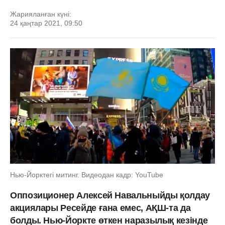
Жарияланған күні:
24 қаңтар 2021, 09:50
Нью-Йорктегі митинг. Видеодан кадр: YouTube
Оппозиционер Алексей Навальныйды қолдау
акциялары Ресейде ғана емес, АҚШ-та да
болды. Нью-Йоркте өткен наразылық кезінде