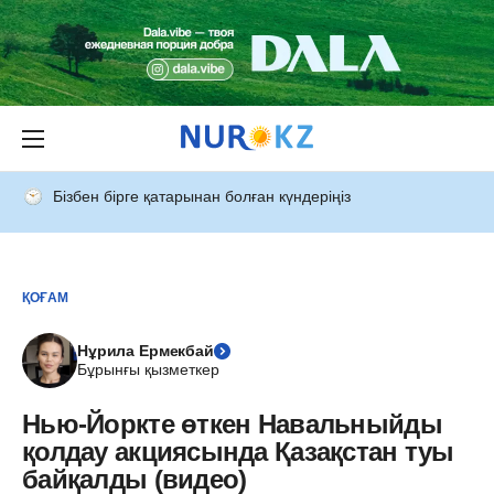
Бізбен бірге қатарынан болған күндеріңіз
ҚОҒАМ
Нұрила Ермекбай
Бұрынғы қызметкер
Нью-Йоркте өткен Навальныйды
қолдау акциясында Қазақстан туы
байқалды (видео)