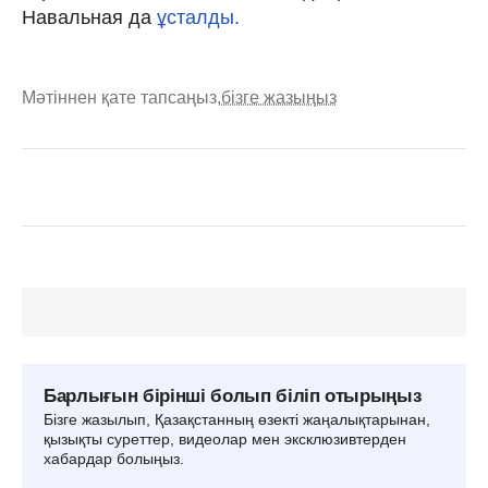
Навальная да
ұсталды.
Мәтіннен қате тапсаңыз,
бізге жазыңыз
Барлығын бірінші болып біліп отырыңыз
Бізге жазылып, Қазақстанның өзекті жаңалықтарынан,
қызықты суреттер, видеолар мен эксклюзивтерден
хабардар болыңыз.