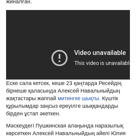
жиналған.
Еске сала кетсек, кеше 23 қаңтарда Ресейдің
бірнеше қаласында Алексей Навальныйдың
жақтастары жаппай
митингке шықты.
Күштік
құрылымдар заңсыз ереуілге шыққандарды
бірден ұстап әкеткен.
Мәскеудегі Пушкинская алаңында наразылық
көрсеткен Алексей Навальныйдың әйелі Юлия