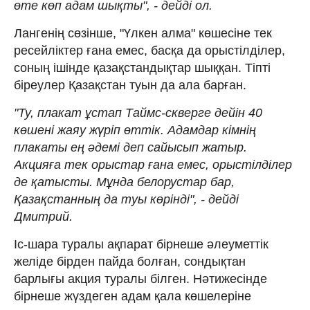
өте көп адам шықты", - дейді ол.
Лангенің сөзінше, "Үлкен алма" көшесіне тек
ресейліктер ғана емес, басқа да орыстілділер,
соның ішінде қазақстандықтар шыққан. Тіпті
біреулер Қазақстан туын да ала барған.
"Ту, плакат ұстап Таймс-скверге дейін 40
көшені жаяу жүріп өттік. Адамдар кімнің
плакаты ең әдемі деп сайысып жатыр.
Акцияға тек орыстар ғана емес, орыстілділер
де қатысты. Мұнда белорустар бар,
Қазақстанның да туы көрінді", - дейді
Дмитрий.
Іс-шара туралы ақпарат бірнеше әлеуметтік
желіде бірден пайда болған, сондықтан
барлығы акция туралы білген. Нәтижесінде
бірнеше жүздеген адам қала көшелеріне