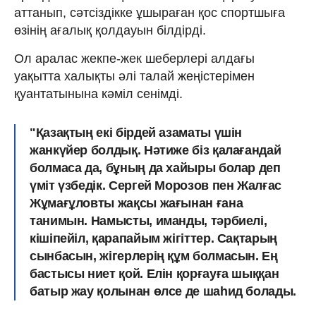
аттанып, сәтсіздікке ұшыраған қос спортшыға
өзінің ағалық қолдауын білдірді.
Ол аралас жекпе-жек шеберлері алдағы
уақытта халықты әлі талай жеңістерімен
қуантатынына кәміл сенімді.
"Қазақтың екі бірдей азаматы үшін
жанкүйер болдық. Нәтиже біз қалағандай
болмаса да, бұның да хайыры болар деп
үміт үзбедік. Сергей Морозов пен Жалғас
Жұмағұловты жақсы жағынан ғана
танимын. Намысты, иманды, тәрбиелі,
кішіпейіл, қарапайым жігіттер. Сақтарың
сынбасын, жігерлерің құм болмасын. Ең
бастысы ниет қой. Елін қорғауға шыққан
батыр жау қолынан өлсе де шаһид болады.