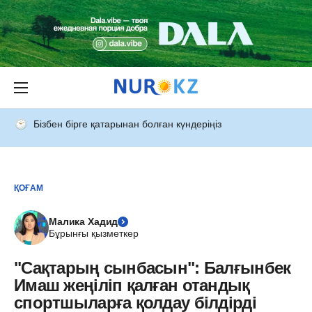
Бізбен бірге қатарынан болған күндеріңіз
ҚОҒАМ
Малика Хадид
Бұрынғы қызметкер
"Сақтарың сынбасын": Балғынбек
Имаш жеңіліп қалған отандық
спортшыларға қолдау білдірді