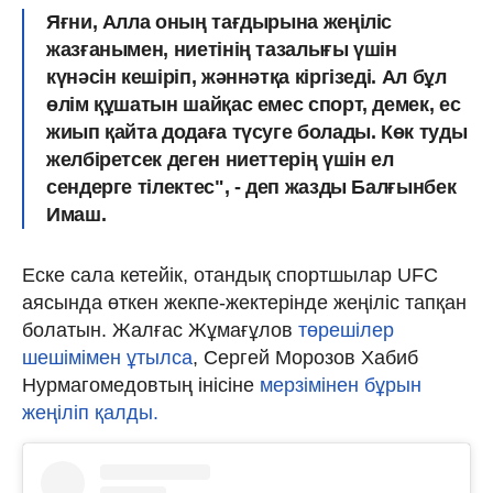
Яғни, Алла оның тағдырына жеңіліс
жазғанымен, ниетінің тазалығы үшін
күнәсін кешіріп, жәннәтқа кіргізеді. Ал бұл
өлім құшатын шайқас емес спорт, демек, ес
жиып қайта додаға түсуге болады. Көк туды
желбіретсек деген ниеттерің үшін ел
сендерге тілектес", - деп жазды Балғынбек
Имаш.
Еске сала кетейік, отандық спортшылар UFC
аясында өткен жекпе-жектерінде жеңіліс тапқан
болатын. Жалғас Жұмағұлов
төрешілер
шешімімен ұтылса
, Сергей Морозов Хабиб
Нурмагомедовтың інісіне
мерзімінен бұрын
жеңіліп қалды.