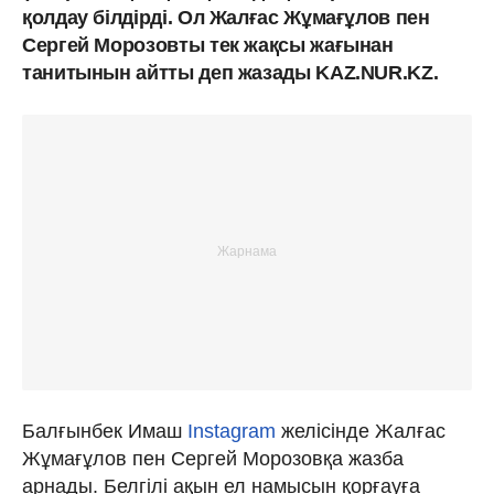
қолдау білдірді. Ол Жалғас Жұмағұлов пен
Сергей Морозовты тек жақсы жағынан
танитынын айтты деп жазады KAZ.NUR.KZ.
Балғынбек Имаш
Instagram
желісінде Жалғас
Жұмағұлов пен Сергей Морозовқа жазба
арнады. Белгілі ақын ел намысын қорғауға