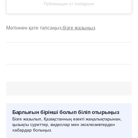
Публикация от Instagram
Мәтіннен қате тапсаңыз,
бізге жазыңыз
Барлығын бірінші болып біліп отырыңыз
Бізге жазылып, Қазақстанның өзекті жаңалықтарынан,
қызықты суреттер, видеолар мен эксклюзивтерден
хабардар болыңыз.