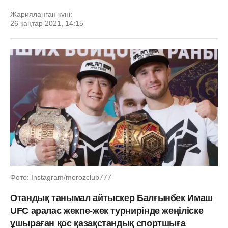
Жарияланған күні:
26 қаңтар 2021, 14:15
Фото: Instagram/morozclub777
Отандық танымал айтыскер Балғынбек Имаш
UFC аралас жекпе-жек турнирінде жеңіліске
ұшыраған қос қазақстандық спортшыға