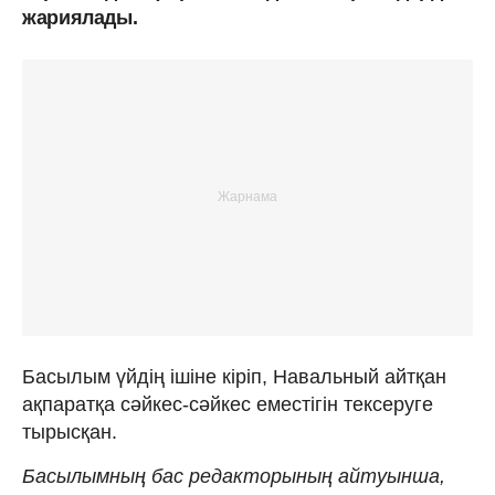
жариялады.
Басылым үйдің ішіне кіріп, Навальный айтқан
ақпаратқа сәйкес-сәйкес еместігін тексеруге
тырысқан.
Басылымның бас редакторының айтуынша,