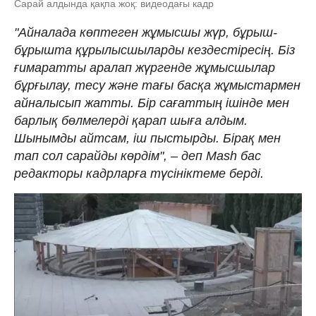
Сарай алдында қақпа жоқ: видеодағы кадр
"Айналада көптеген жұмысшы жүр, бұрыш-
бұрышта құрылысшыларды кездестіресің. Біз
ғимаратты аралап жүргенде жұмысшылар
бұрғылау, тесу және тағы басқа жұмыстармен
айналысып жатты. Бір сағаттың ішінде мен
барлық бөлмелерді қарап шыға алдым.
Шынымды айтсам, іш пыстырды. Бірақ мен
тап сол сарайды көрдім", – деп Mash бас
редакторы кадрларға түсініктеме берді.