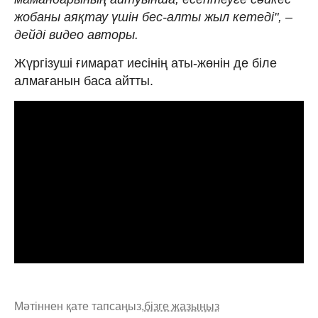
жобаны аяқтау үшін бес-алты жыл кетеді", –
дейді видео авторы.
Жүргізуші ғимарат иесінің аты-жөнін де біле
алмағанын баса айтты.
Мәтіннен қате тапсаңыз,
бізге жазыңыз