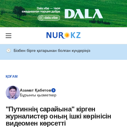
Бізбен бірге қатарынан болған күндеріңіз
ҚОҒАМ
Азамат Қабетов
Бұрынғы қызметкер
"Путиннің сарайына" кірген
журналистер оның ішкі көрінісін
видеомен көрсетті