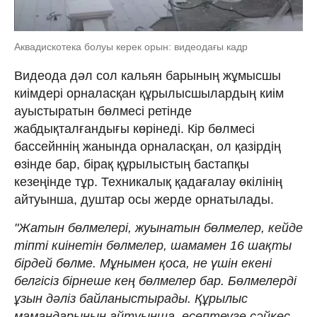
Аквадискотека болуы керек орын: видеодағы кадр
Видеода дәл сол кальян барының жұмысшы
киімдері орналасқан құрылысшылардың киім
ауыстыратын бөлмесі ретінде
жабдықталғандығы көрінеді. Кір бөлмесі
бассейннің жанында орналасқан, ол қазірдің
өзінде бар, бірақ құрылыстың бастапқы
кезеңінде тұр. Техникалық қадағалау өкілінің
айтуынша, душтар осы жерде орнатылады.
"Жатын бөлмелері, жуынатын бөлмелер, кейде
тіпті киінетін бөлмелер, шамамен 16 шақты
бірдей бөлме. Мұнымен қоса, не үшін екені
белгісіз бірнеше кең бөлмелер бар. Бөлмелерді
ұзын дәліз байланыстырады. Құрылыс
мамандарының айтуынша, есептеуге сәйкес