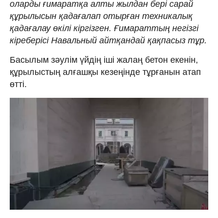
оларды ғимаратқа алты жылдан бері сарай
құрылысын қадағалап отырған техникалық
қадағалау өкілі кіргізген. Ғимараттың негізгі
кіреберісі Навальный айтқандай қақпасыз тұр.
Басылым зәулім үйдің іші жалаң бетон екенін,
құрылыстың алғашқы кезеңінде тұрғанын атап
өтті.