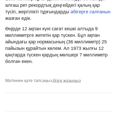
алғаш рет рекордтық деңгейдегі қалың қар
түсіп, жергілікті тұрғындарды
әбігерге салғанын
жазған едік.
Өңірде 12 ақпан күні сағат кешкі алтыда 9
миллиметрге жететін қар түскен. Бұл ақпан
айындағы қар нормасының (36 миллиметр) 25
пайызын құрайтын көлем. Ал 1973 жылғы 12
қаңтарда түскен қардың мөлшері 7 миллиметр
болған екен.
Мәтіннен қате тапсаңыз,
бізге жазыңыз