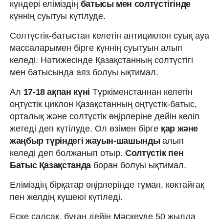
күндері еліміздің
батысы мен солтүстігінде
күннің суытуы күтілуде.
Солтүстік-батыстан келетін антициклон суық ауа
массаларымен бірге күннің суытуын алып
келеді. Нәтижесінде Қазақстанның солтүстігі
мен батысында аяз болуы ықтимал.
Ал
17-18 ақпан күні
Түркіменстаннан келетін
оңтүстік циклон Қазақстанның оңтүстік-батыс,
орталық және солтүстік өңірлеріне дейін келіп
жетеді деп күтілуде. Ол өзімен бірге
қар және
жаңбыр түріндегі жауын-шашынды
алып
келеді деп болжанып отыр.
Солтүстік пен
Батыс Қазақстанда
боран болуы ықтимал.
Еліміздің бірқатар өңірлерінде тұман, көктайғақ
пен желдің күшеюі күтіледі.
Еске салсақ, бұған дейін Мәскеуде 50 жылда