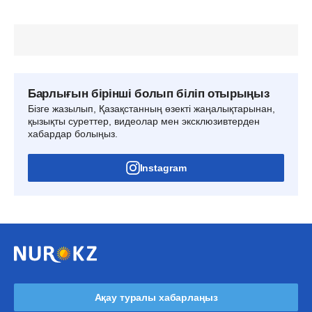
Барлығын бірінші болып біліп отырыңыз
Бізге жазылып, Қазақстанның өзекті жаңалықтарынан,
қызықты суреттер, видеолар мен эксклюзивтерден
хабардар болыңыз.
Instagram
Ақау туралы хабарлаңыз