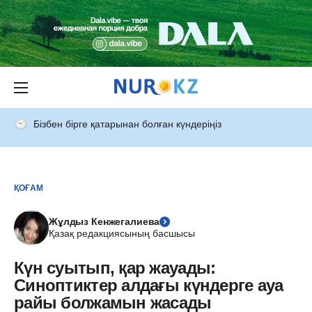
Бізбен бірге қатарынан болған күндеріңіз
ҚОҒАМ
Жұлдыз Кенжегалиева
Қазақ редакциясының басшысы
Күн суытып, қар жауады:
Синоптиктер алдағы күндерге ауа
райы болжамын жасады