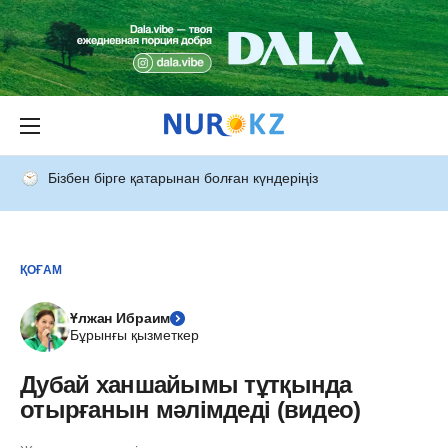
Бізбен бірге қатарынан болған күндеріңіз
ҚОҒАМ
Ұлжан Ибраим
Бұрынғы қызметкер
Дубай ханшайымы тұтқында
отырғанын мәлімдеді (видео)