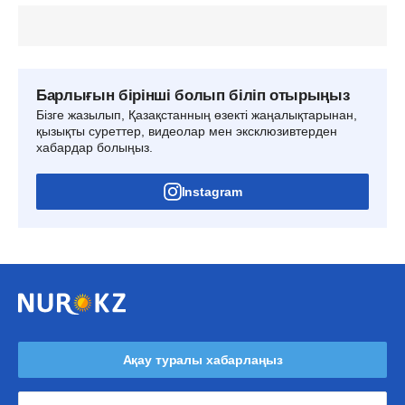
Барлығын бірінші болып біліп отырыңыз
Бізге жазылып, Қазақстанның өзекті жаңалықтарынан,
қызықты суреттер, видеолар мен эксклюзивтерден
хабардар болыңыз.
Instagram
Ақау туралы хабарлаңыз