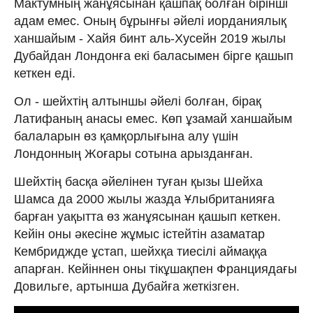
Мактумның жанұясынан қашпақ болған бірінші
адам емес. Оның бұрынғы әйелі иорданиялық
ханшайым - Хайя бинт аль-Хусейн 2019 жылы
Дубайдан Лондонға екі баласымен бірге қашып
кеткен еді.
Ол - шейхтің алтыншы әйелі болған, бірақ
Латифаның анасы емес. Көп ұзамай ханшайым
балаларын өз қамқорлығына алу үшін
Лондонның Жоғары сотына арызданған.
Шейхтің басқа әйелінен туған қызы Шейха
Шамса да 2000 жылы жазда Ұлыбританияға
барған уақытта өз жанұясынан қашып кеткен.
Кейін оны әкесіне жұмыс істейтін азаматар
Кембриджде ұстап, шейхқа тиесілі аймаққа
апарған. Кейіннен оны тікұшақпен Франциядағы
Довильге, артынша Дубайға жеткізген.