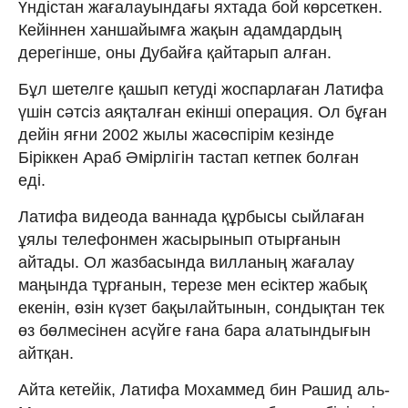
Үндістан жағалауындағы яхтада бой көрсеткен.
Кейіннен ханшайымға жақын адамдардың
дерегінше, оны Дубайға қайтарып алған.
Бұл шетелге қашып кетуді жоспарлаған Латифа
үшін сәтсіз аяқталған екінші операция. Ол бұған
дейін яғни 2002 жылы жасөспірім кезінде
Біріккен Араб Әмірлігін тастап кетпек болған
еді.
Латифа видеода ваннада құрбысы сыйлаған
ұялы телефонмен жасырынып отырғанын
айтады. Ол жазбасында вилланың жағалау
маңында тұрғанын, терезе мен есіктер жабық
екенін, өзін күзет бақылайтынын, сондықтан тек
өз бөлмесінен асүйге ғана бара алатындығын
айтқан.
Айта кетейік, Латифа Мохаммед бин Рашид аль-