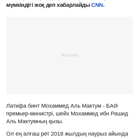
мүмкіндігі жоқ деп хабарлайды
CNN.
Латифа бинт Мохаммед Аль Мактум - БАӘ
премьер-министрі, шейх Мохаммед ибн Рашид
Аль Мактумның қызы.
Ол ең алғаш рет 2018 жылдың наурыз айында