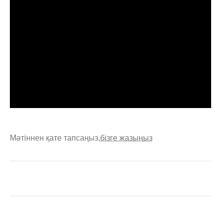
Мәтіннен қате тапсаңыз,
бізге жазыңыз