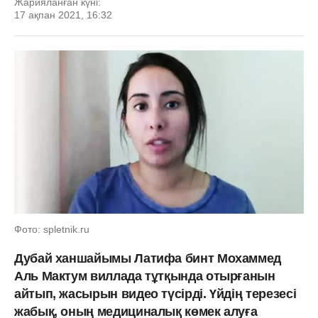
Жарияланған күні:
17 ақпан 2021, 16:32
Фото: spletnik.ru
Дубай ханшайымы Латифа бинт Мохаммед
Аль Мактум виллада тұтқында отырғанын
айтып, жасырын видео түсірді. Үйдің терезесі
жабық, оның медициналық көмек алуға