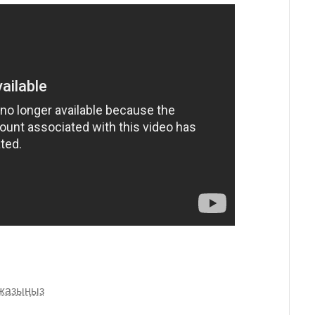
 жазыңыз