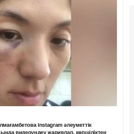
лмағамбетова Instagram әлеуметтік
сында видеоүндеу жариялап, көпшіліктен