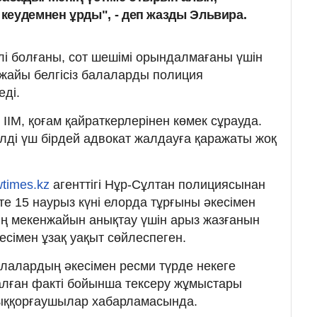
 кеудемнен ұрды", - деп жазды Эльвира.
і болғаны, сот шешімі орындалмағаны үшін
н-жайы белгісіз балаларды полиция
еді.
ІІМ, қоғам қайраткерлерінен көмек сұрауда.
ілді үш бірдей адвокат жалдауға қаражаты жоқ
times.kz
агенттігі Нұр-Сұлтан полициясынан
е 15 наурыз күні елорда тұрғыны әкесімен
ң мекенжайын анықтау үшін арыз жазғанын
есімен ұзақ уақыт сөйлеспеген.
алалардың әкесімен ресми түрде некеге
алған факті бойынша тексеру жұмыстары
ұқыққорғаушылар хабарламасында.