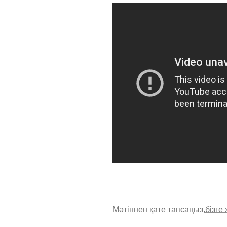
Мәтіннен қате тапсаңыз,
бізге