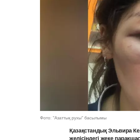
Фото: "Азаттық рухы" басылымы
Қазақстандық Эльвира Ке
желісіндегі жеке парақша