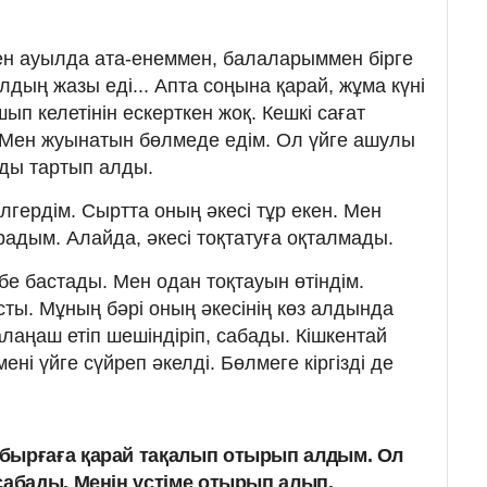
ен ауылда ата-енеммен, балаларыммен бірге
дың жазы еді... Апта соңына қарай, жұма күні
ып келетінін ескерткен жоқ. Кешкі сағат
 Мен жуынатын бөлмеде едім. Ол үйге ашулы
мды тартып алды.
гердім. Сыртта оның әкесі тұр екен. Мен
радым. Алайда, әкесі тоқтатуға оқталмады.
бе бастады. Мен одан тоқтауын өтіндім.
сты. Мұның бәрі оның әкесінің көз алдында
лаңаш етіп шешіндіріп, сабады. Кішкентай
ені үйге сүйреп әкелді. Бөлмеге кіргізді де
бырғаға қарай тақалып отырып алдым. Ол
сабады. Менің үстіме отырып алып,