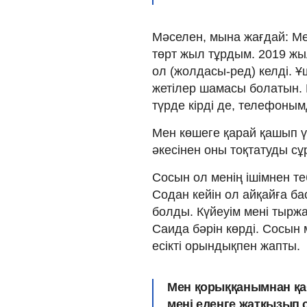
Мәселен, мына жағдай: М
төрт жыл тұрдым. 2019 жыл
ол (жолдасы-ред) келді. Ұш
жетілер шамасы болатын.
түрде кірді де, телефоны
Мен көшеге қарай қашып үл
әкесінен оны тоқтатуды сұ
Сосын ол менің ішімнен те
Содан кейін ол айқайға ба
болды. Күйеуім мені тыржа
Саида бәрін көрді. Сосын м
есікті орындықпен жапты.
Мен қорыққанымнан қа
мені еденге жатқызып 