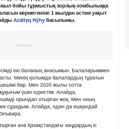
 6 жыл бойы тұрмыстық зорлық-зомбылыққа
баласын көрмегеніне 1 жылдан астам уақыт
лайды
Azattyq Rýhy
басылымы.
есімді екі баланың анасымын. Балаларыммен
 асты. Менің қолымда балалардың тұратын
 шешімі бар. Мен 2020 жылы сотта
құқығым үшін күрестім. Алайда,
ешімді орындап отырған жоқ. Мен оның
ек сұрадым. Алайда, одан да ешқандай
 Эльвира.
ырған ана Қазақстандағы заңдардың іс