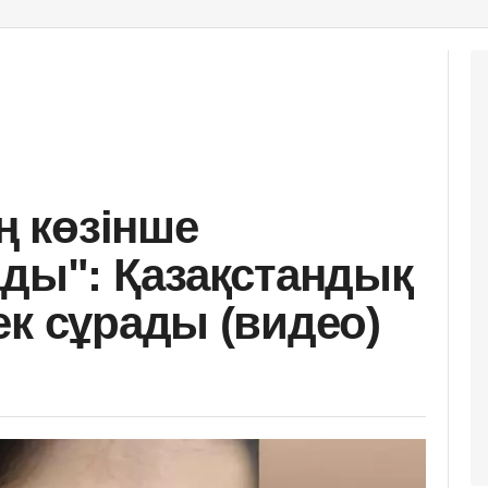
ің көзінше
ады": Қазақстандық
ек сұрады (видео)