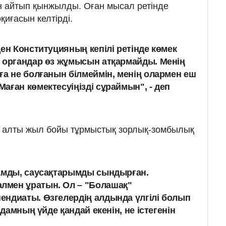
 айтып қынжылды. Оған мысал ретінде
иғасын келтірді.
ен Конституцияның кепілі ретінде көмек
 органдар өз жұмысын атқармайды. Менің
ға не болғанын білмеймін, менің олармен еш
аған көмектесуіңізді сұраймын", - деп
 алты жыл бойы тұрмыстық зорлық-зомбылық
ғамды, саусақтарымды сындырған.
мен ұратын. Ол – "Болашақ"
ндиаты. Өзгелердің алдында үлгілі болып
адамның үйде қандай екенін, не істегенін