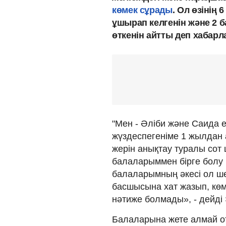
көмек сұрады
. Ол өзінің
ұшырап келгенін және 2 
өткенін айтты деп хабар
"Мен - Әліби және Саида 
жүздеспегеніме 1 жылдан
жерін анықтау туралы сот
балаларыммен бірге болу 
балаларымның әкесі ол ш
басшысына хат жазып, көм
нәтиже болмады», - дейді
Балаларына жете алмай от