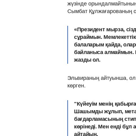
жүзінде орындалмайтынын
Сымбат Құлжағарованың оқ
«Президент мырза, сізд
сұраймын. Мемлекеттік
балаларым қайда, олар
байланыса алмаймын. М
жазды ол.
Эльвираның айтуынша, ол
көрген.
"Күйеуім менің қабыр
Шашымды жұлып, метал
бағдарламасының стипе
көрінеді. Мен енді бұл 
айтайын.