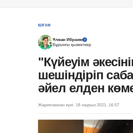
ҚОҒАМ
Ұлжан Ибраим
Бұрынғы қызметкер
"Күйеуім әкесін
шешіндіріп саб
әйел елден көм
Жарияланған күні:
18 наурыз 2021, 16:57