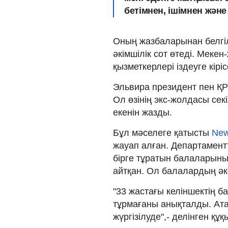
бетімнен, ішімнен және
Оның жазбаларынан белгіл
әкімшілік сот өтеді. Меке
қызметкерлері іздеуге кіріс
Эльвира президент пен ҚР 
Ол өзінің экс-жолдасы сек
екенін жазды.
Бұл мәселеге қатысты
New
жауап алған. Департаментт
бірге тұратын балаларыны
айтқан. Ол балалардың әк
"33 жастағы келіншектің б
тұрмағаны анықталды. Ат
жүргізілуде",- делінген қ