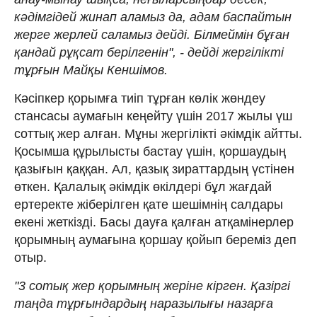
кәдімгідей жинап аламыз да, адам баспайтын
жерге жерлей саламыз дейді. Білмеймін бұған
қандай рұқсат берілгенін", - дейді жергілікті
тұрғын Майқы Кеншімов.
Кәсіпкер қорымға тиіп тұрған көлік жөндеу
стансасы аумағын кеңейту үшін 2017 жылы үш
соттық жер алған. Мұны жергілікті әкімдік айтты.
Қосымша құрылысты бастау үшін, қоршаудың
қазығын қаққан. Ал, қазық зираттардың үстінен
өткен. Қалалық әкімдік өкілдері бұл жағдай
ертеректе жіберілген қате шешімнің салдары
екені жеткізді. Басы дауға қалған атқамінерлер
қорымның аумағына қоршау қойып береміз деп
отыр.
"3 сотық жер қорымның жеріне кірген. Қазіргі
таңда тұрғындардың наразылығы назарға