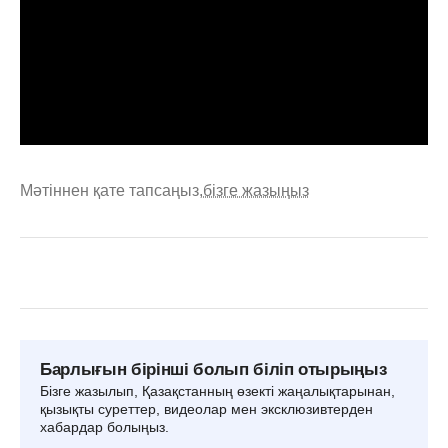
Мәтіннен қате тапсаңыз,
бізге жазыңыз
Барлығын бірінші болып біліп отырыңыз
Бізге жазылып, Қазақстанның өзекті жаңалықтарынан,
қызықты суреттер, видеолар мен эксклюзивтерден
хабардар болыңыз.