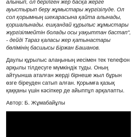
алынып, ол берілген жер басқа жерге
ауыстырып беру жұмыстары жүргізілуде. Ол
сол қорымның шекарасына қайта алынады,
қоршалынады. ешқандай құрылыс жұмыстары
жүргізілмейтін болады осы уақыттан бастап",
- дейді Тараз қаласы жер қатынастары
бөлімінің басшысы Біржан Башанов.
Даулы құрылыс алаңының иесімен тек телефон
арқылы тілдесуге мүмкіндік туды. Оның
айтуынша аталған жерді бірнеше жыл бұрын
өзге біреуден сатып алған. Қорымға қазық
қаққаны үшін кәсіпкер де айыппұл арқалапты.
Автор: Б. Жұмабайұлы