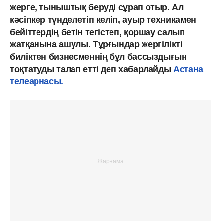
жерге, тыныштық беруді сұрап отыр. Ал
кәсіпкер түнделетіп келіп, ауыр техникамен
бейіттердің бетін тегістеп, қоршау салып
жатқанына ашулы. Тұрғындар жергілікті
биліктен бизнесменнің бұл бассыздығын
тоқтатуды талап етті деп хабарлайды
Астана
телеарнасы.