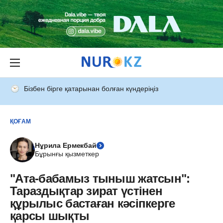
Бізбен бірге қатарынан болған күндеріңіз
ҚОҒАМ
Нұрила Ермекбай
Бұрынғы қызметкер
"Ата-бабамыз тыныш жатсын":
Тараздықтар зират үстінен
құрылыс бастаған кәсіпкерге
қарсы шықты