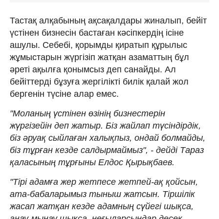
Тастақ алқабының ақсақалдары жиналып, бейіт
үстінен бизнесін бастаған кәсіпкердің ісіне
ашулы. Себебі, қорымды қиратып құрылыс
жұмыстарын жүргізіп жатқан азаматтың бұл
әреті ақылға қонымсыз деп санайды. Ал
бейіттерді бұзуға жергілікті билік қалай жол
бергенін түсіне алар емес.
"Моланың үстінен өзінің бизнестерін
жүргізейін деп жатыр. Біз жайлап түсіндірдік,
біз әруақ сыйлаған халықпыз, ондай болмайды,
біз тұрған кезде салдырмаймыз", - дейді Тараз
қаласының тұрғыны Елдос Қырықбаев.
"Тірі адамға жер жетпесе жетпей-ақ қойсын,
ата-бабаларымыз тыныш жатсын. Тіршілік
жасап жатқан кезде адамның сүйегі шықса,
анау-мынау шықса, неғыларсыңдар десек,