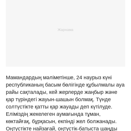
Мамандардың мәліметінше, 24 наурыз күні
республиканың басым бөлігінде құбылмалы ауа
райы сақталады, кей жерлерде жаңбыр және
қар түріндегі жауын-шашын болмақ. Түнде
солтүстікте қатты қар жауады деп күтілуде.
Еліміздің жекелеген аумағында тұман,
көктайғақ, бұрқасын, екпінді жел болжанады.
Оңтүстікте найзағай, оңтүстік-батыста шаңды