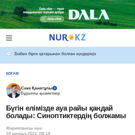
Бізбен бірге қатарынан болған күндеріңіз
ҚОҒАМ
Сәке Қанатұлы
Бұрынғы қызметкер
Бүгін елімізде ауа райы қандай
болады: Синоптиктердің болжамы
Жарияланған күні:
24 наурыз 2021, 08:18