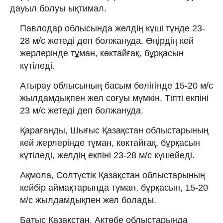
дауыл болуы ықтимал.
Павлодар облысында желдің күші түнде 23-
28 м/с жетеді деп болжануда. Өңірдің кей
жерлерінде тұман, көктайғақ, бұрқасын
күтіледі.
Атырау облысының басым бөлігінде 15-20 м/с
жылдамдықпен жел соғуы мүмкін. Тіпті екпіні
23 м/с жетеді деп болжануда.
Қарағанды, Шығыс Қазақстан облыстарының
кей жерлерінде тұман, көктайғақ, бұрқасын
күтіледі, желдің екпіні 23-28 м/с күшейеді.
Ақмола, Солтүстік Қазақстан облыстарының
кейбір аймақтарында тұман, бұрқасын, 15-20
м/с жылдамдықпен жел болады.
Батыс Қазақстан, Ақтөбе облыстарында