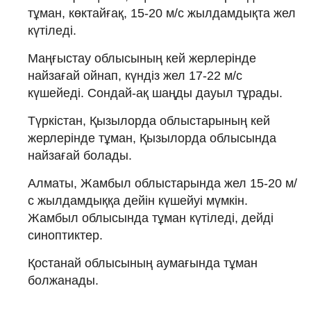
тұман, көктайғақ, 15-20 м/с жылдамдықта жел
күтіледі.
Маңғыстау облысының кей жерлерінде
найзағай ойнап, күндіз жел 17-22 м/с
күшейеді. Сондай-ақ шаңды дауыл тұрады.
Түркістан, Қызылорда облыстарының кей
жерлерінде тұман, Қызылорда облысында
найзағай болады.
Алматы, Жамбыл облыстарында жел 15-20 м/
с жылдамдыққа дейін күшейуі мүмкін.
Жамбыл облысында тұман күтіледі, дейді
синоптиктер.
Қостанай облысының аумағында тұман
болжанады.