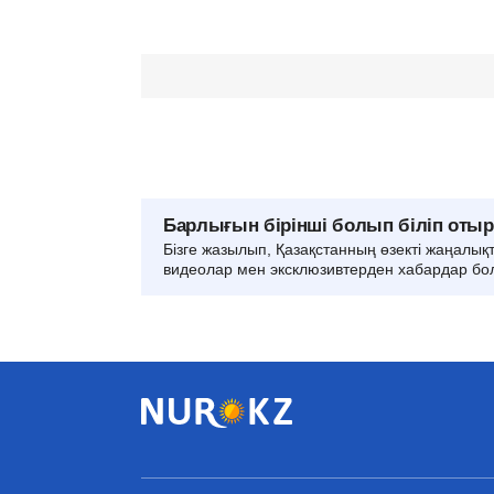
Барлығын бірінші болып біліп оты
Бізге жазылып, Қазақстанның өзекті жаңалық
видеолар мен эксклюзивтерден хабардар бо