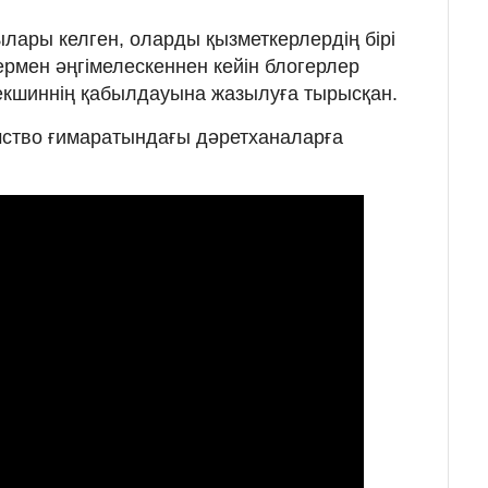
ылары келген, оларды қызметкерлердің бірі
рмен әңгімелескеннен кейін блогерлер
Бекшиннің қабылдауына жазылуға тырысқан.
мство ғимаратындағы дәретханаларға