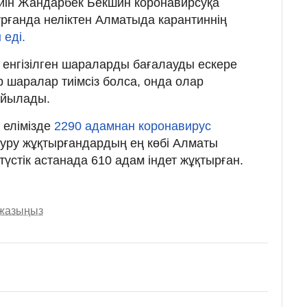
дейін Жандарбек Бекшин коронавирсуқа
рғанда неліктен Алматыда карантиннің
 еді.
 енгізілген шараларды бағалауды ескере
 шаралар тиімсіз болса, онда олар
ойылады.
е елімізде
2290 адамнан коронавирус
Ауру жұқтырғандардың ең көбі Алматы
түстік астанада 610 адам індет жұқтырған.
 жазыңыз