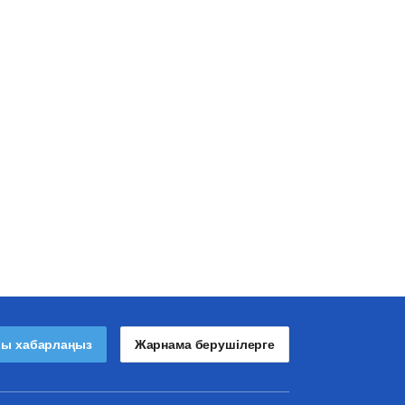
лы хабарлаңыз
Жарнама берушілерге