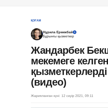
ҚОҒАМ
Нұрила Ермекбай
Бұрынғы қызметкер
Жандарбек Бек
мекемеге келге
қызметкерлерді
(видео)
Жарияланған күні:
12 сәуір 2021, 09:11