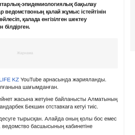
итарлық-эпидемиологиялық бақылау
ар ведомствоның қалай жұмыс істейтінін
йлесіп, қалада енгізілген шектеу
 білдірген.
LIFE KZ
YouTube арнасында жарияланды.
алғанына шағымданған.
зейнет жасына жетуіне байланысты Алматының
андарбек Бекшин отставкаға кетуі тиіс.
десуге тырысқан. Алайда оның қолы бос емес
 ведомство басшысының кабинетіне