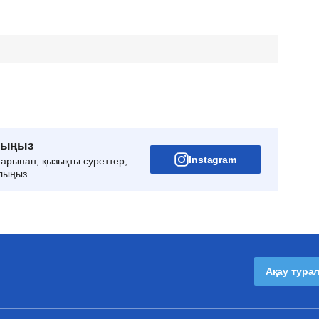
рыңыз
Instagram
тарынан, қызықты суреттер,
лыңыз.
Ақау тура