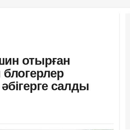
шин отырған
н блогерлер
 әбігерге салды