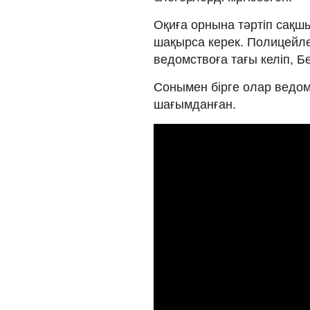
Оқиға орнына тәртіп сақш
шақырса керек. Полицейле
ведомствоға тағы келіп, 
Сонымен бірге олар ведо
шағымданған.