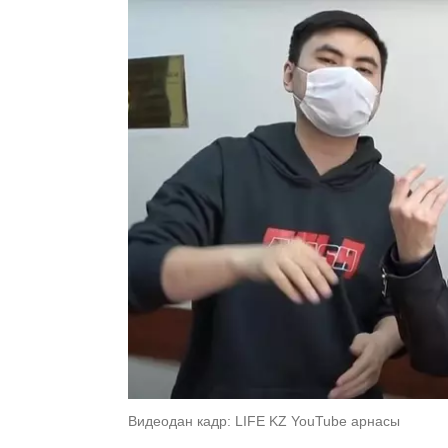
Видеодан кадр: LIFE KZ YouTube арнасы