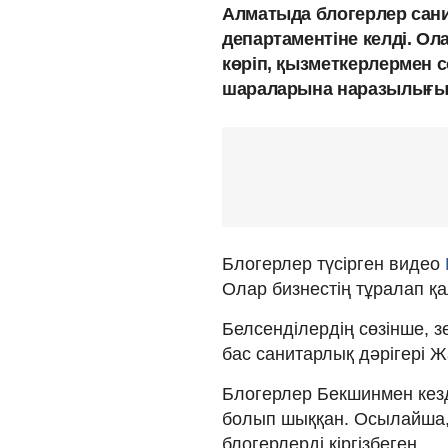
Алматыда блогерлер сан
департаментіне келді. Ол
көріп, қызметкерлермен сө
шараларына наразылығын
Блогерлер түсірген видео
Олар бизнестің тұралап қ
Белсенділердің сөзінше, 
бас санитарлық дәрігері Ж
Блогерлер Бекшинмен кез
болып шыққан. Осылайша,
блогерлерді кіргізбеген.