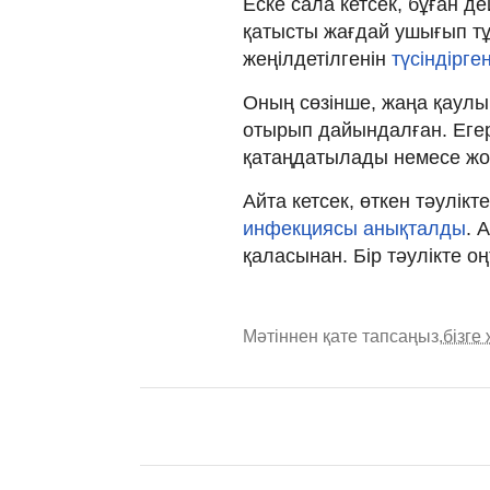
Еске сала кетсек, бұған 
қатысты жағдай ушығып тұ
жеңілдетілгенін
түсіндірген
Оның сөзінше, жаңа қаулы
отырып дайындалған. Егер
қатаңдатылады немесе ж
Айта кетсек, өткен тәулікт
инфекциясы анықталды
. 
қаласынан. Бір тәулікте оң
Мәтіннен қате тапсаңыз,
бізге