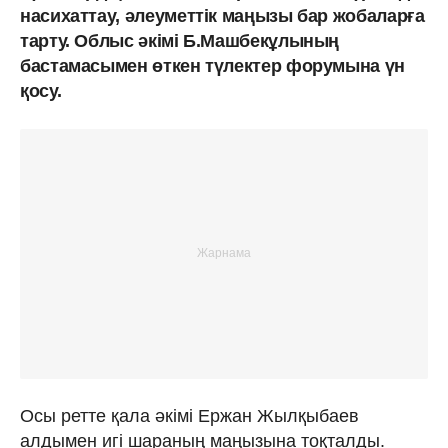
насихаттау, әлеуметтік маңызы бар жобаларға
тарту. Облыс әкімі Б.Машбекұлының
бастамасымен өткен түлектер форумына үн
қосу.
Осы ретте қала әкімі Ержан Жылқыбаев
алдымен игі шараның маңызына тоқталды.