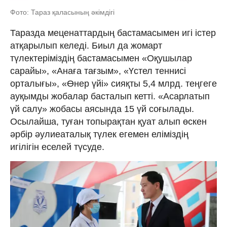
Фото: Тараз қаласының әкімдігі
Таразда меценаттардың бастамасымен игі істер
атқарылып келеді. Биыл да жомарт
түлектеріміздің бастамасымен «Оқушылар
сарайы», «Анаға тағзым», «Үстел теннисі
орталығы», «Өнер үйі» сияқты 5,4 млрд. теңгеге
ауқымды жобалар басталып кетті. «Асарлатып
үй салу» жобасы аясында 15 үй соғылады.
Осылайша, туған топырақтан қуат алып өскен
әрбір әулиеаталық түлек егемен еліміздің
игілігін еселей түсуде.