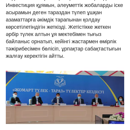
Инвестиция құямын, әлеуметтік жобаларды іске
асырамын деген тараздан түлеп ұшқан
азаматтарға әкімдік тарапынан қолдау
көрсетілетіндігін жеткізді. Жетістікке жеткен
әрбір түлек алтын ұя мектебімен тығыз
байланыс орнатып, кейінгі жастармен өмірлік
тәжірибесімен бөлісіп, ұрпақтар сабақтастығын
жалғау керектігін айтты.