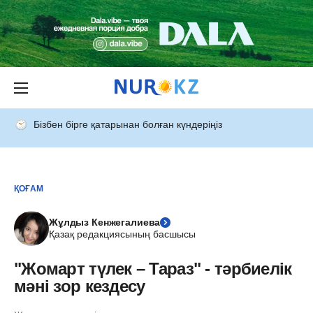
Бізбен бірге қатарынан болған күндеріңіз
ҚОҒАМ
Жұлдыз Кенжегалиева
Қазақ редакциясының басшысы
"Жомарт түлек – Тараз" - тәрбиелік
мәні зор кездесу