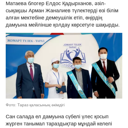
Матаева блогер Елдос Қадырханов, әзіл-
сықақшы Арман Жаналиев түлектерді өзі білім
алған мектебіне демеушілік етіп, өңірдің
дамуына мейлінше қолдау көрсетуге шақырды.
Фото: Тараз қаласының әкімдігі
Сан салада ел дамуына сүбелі үлес қосып
жүрген танымал тараздықтар мұндай келелі