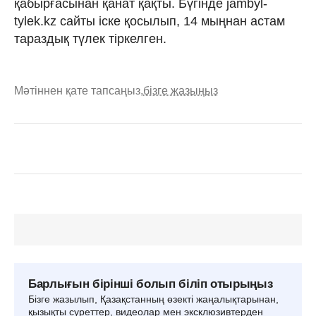
қабырғасынан қанат қақты. Бүгінде jambyl-
tylek.kz сайты іске қосылып, 14 мыңнан астам
тараздық түлек тіркелген.
Мәтіннен қате тапсаңыз,
бізге жазыңыз
Барлығын бірінші болып біліп отырыңыз
Бізге жазылып, Қазақстанның өзекті жаңалықтарынан,
қызықты суреттер, видеолар мен эксклюзивтерден