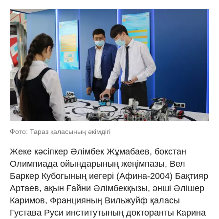
Фото: Тараз қаласының әкімдігі
Жеке кәсіпкер Әлімбек Жұмабаев, бокстан
Олимпиада ойындарының жеңімпазы, Вел
Баркер Кубогының иегері (Афина-2004) Бақтияр
Артаев, ақын Ғайни Әлімбекқызы, әнші Әлішер
Каримов, Францияның Вильжуйф қаласы
Густава Руси институтының докторанты Карина