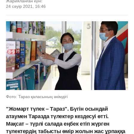
Жарияланған күні:
24 сәуір 2021, 16:46
Фото: Тараз қаласының әкімдігі
"Жомарт түлек – Тараз". Бүгін осындай
атаумен Таразда түлектер кездесуі өтті.
Мақсат – түрлі салада еңбек етіп жүрген
түлектердің табысты өмір жолын жас ұрпаққа