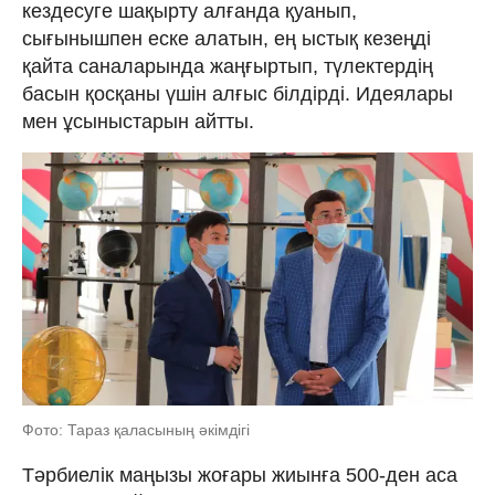
кездесуге шақырту алғанда қуанып,
сығынышпен еске алатын, ең ыстық кезеңді
қайта саналарында жаңғыртып, түлектердің
басын қосқаны үшін алғыс білдірді. Идеялары
мен ұсыныстарын айтты.
Фото: Тараз қаласының әкімдігі
Тәрбиелік маңызы жоғары жиынға 500-ден аса