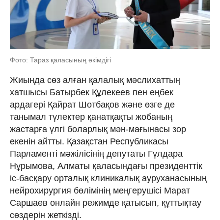
Фото: Тараз қаласының әкімдігі
Жиында сөз алған қалалық мәслихаттың
хатшысы Батырбек Құлекеев пен еңбек
ардагері Қайрат Шотбақов және өзге де
танымал түлектер қанатқақты жобаның
жастарға үлгі боларлық мән-мағынасы зор
екенін айтты. Қазақстан Республикасы
Парламенті мәжілісінің депутаты Гүлдара
Нұрымова, Алматы қаласындағы президенттік
іс-басқару орталық клиникалық ауруханасының
нейрохирургия бөлімінің меңгерушісі Марат
Саршаев онлайн режимде қатысып, құттықтау
сөздерін жеткізді.