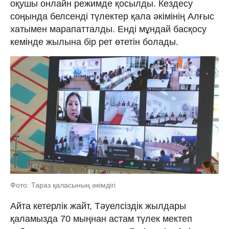
оқушы онлайн режимде қосылды. Кездесу
соңында белсенді түлектер қала әкімінің Алғыс
хатымен марапатталды. Енді мұндай басқосу
кемінде жылына бір рет өтетін болады.
Фото: Тараз қаласының әкімдігі
Айта кетерлік жайт, Тәуелсіздік жылдары
қаламызда 70 мыңнан астам түлек мектеп