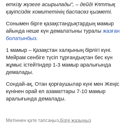
өткізу жүзеге асырылады", – дейді Ұлттық
қауіпсіздік комитетінің баспасөз қызметі.
Сонымен бірге қазақстандықтардың мамыр
айында неше күн демалатыны туралы
жазған
болатынбыз.
1 мамыр – Қазақстан халқының бірлігі күні.
Мейрам сенбіге түсіп тұрғандықтан бес күн
жұмыс істейтіндер 1-3 мамыр аралығында
демалады.
Сондай-ақ, Отан қорғаушылар күні мен Жеңіс
күнінен орай ел азаматтары 7-10 мамыр
аралығында демалады.
Мәтіннен қате тапсаңыз,
бізге жазыңыз