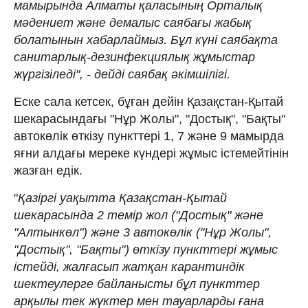
мамырында Алматы қаласының Орталық
мәдениет және демалыс саябағы жабық
болатынын хабарлаймыз. Бұл күні саябақта
санитарлық-дезинфекциялық жұмыстар
жүргізіледі", - дейді саябақ әкімшілігі.
Еске сала кетсек, бұған дейін Қазақстан-Қытай
шекарасындағы "Нұр Жолы", "Достық", "Бақты"
автокөлік өткізу пункттері 1, 7 және 9 мамырда
яғни алдағы мереке күндері жұмыс істемейтінін
жазған едік.
"
Қазіргі уақытта Қазақстан-Қытай
шекарасында 2 темір жол ("Достық" және
"Алтынкөл") және 3 автокөлік ("Нұр Жолы",
"Достық", "Бақты") өткізу пункттері жұмыс
істейді, жалғасып жатқан карантиндік
шектеулерге байланысты бұл пункттер
арқылы тек жүктер мен тауарларды ғана