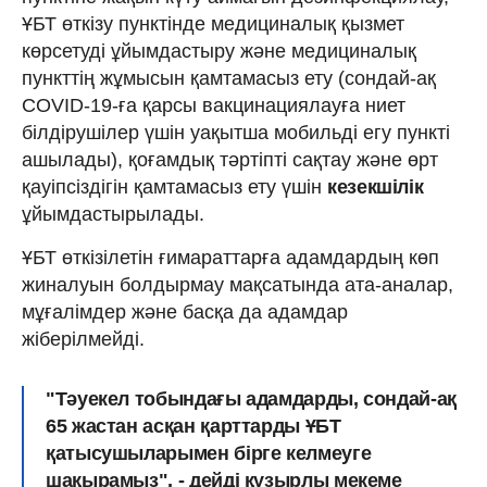
ҰБТ өткізу пунктінде медициналық қызмет
көрсетуді ұйымдастыру және медициналық
пункттің жұмысын қамтамасыз ету (сондай-ақ
COVID-19-ға қарсы вакцинациялауға ниет
білдірушілер үшін уақытша мобильді егу пункті
ашылады), қоғамдық тәртіпті сақтау және өрт
қауіпсіздігін қамтамасыз ету үшін
кезекшілік
ұйымдастырылады.
ҰБТ өткізілетін ғимараттарға адамдардың көп
жиналуын болдырмау мақсатында ата-аналар,
мұғалімдер және басқа да адамдар
жіберілмейді.
"Тәуекел тобындағы адамдарды, сондай-ақ
65 жастан асқан қарттарды ҰБТ
қатысушыларымен бірге келмеуге
шақырамыз", - дейді құзырлы мекеме