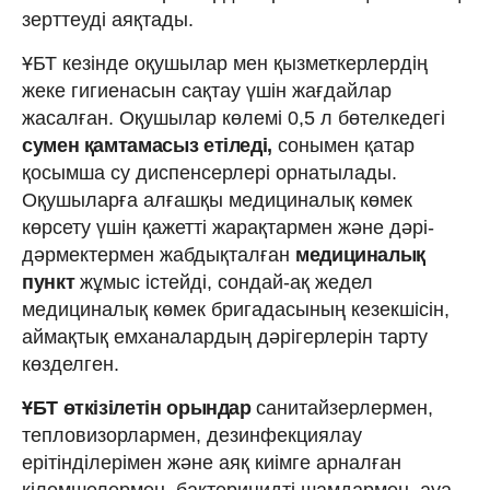
зерттеуді аяқтады.
ҰБТ кезінде оқушылар мен қызметкерлердің
жеке гигиенасын сақтау үшін жағдайлар
жасалған. Оқушылар көлемі 0,5 л бөтелкедегі
сумен қамтамасыз етіледі,
сонымен қатар
қосымша су диспенсерлері орнатылады.
Оқушыларға алғашқы медициналық көмек
көрсету үшін қажетті жарақтармен және дәрі-
дәрмектермен жабдықталған
медициналық
пункт
жұмыс істейді, сондай-ақ жедел
медициналық көмек бригадасының кезекшісін,
аймақтық емханалардың дәрігерлерін тарту
көзделген.
ҰБТ өткізілетін орындар
санитайзерлермен,
тепловизорлармен, дезинфекциялау
ерітінділерімен және аяқ киімге арналған
кілемшелермен, бактерицидті шамдармен, ауа