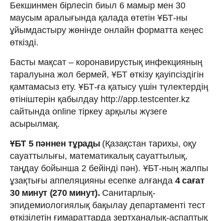
Бекшинмен бірлесіп биыл 6 мамыр мен 30
маусым аралығында қалада өтетін ҰБТ-ны
ұйымдастыру жөнінде онлайн форматта кеңес
өткізді.
Басты мақсат – коронавирустық инфекцияның
таралуына жол бермей, ҰБТ өткізу қауіпсіздігін
қамтамасыз ету. ҰБТ-ға қатысу үшін түлектердің
өтініштерін қабылдау http://app.testcenter.kz
сайтында online тіркеу арқылы жүзеге
асырылмақ.
ҰБТ 5 пәннен тұрады
(Қазақстан тарихы, оқу
сауаттылығы, математикалық сауаттылық,
таңдау бойынша 2 бейінді пән). ҰБТ-ның жалпы
ұзақтығы аппеляцияны есепке алғанда
4 сағат
30 минут (270 минут).
Санитарлық-
эпидемиологиялық бақылау департаменті тест
өткізілетін ғимараттарда зертханалық-аспаптық