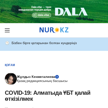
Бізбен бірге қатарынан болған күндеріңіз
ҚОҒАМ
Жұлдыз Кенжегалиева
Қазақ редакциясының басшысы
COVID-19: Алматыда ҰБТ қалай
өткізілмек