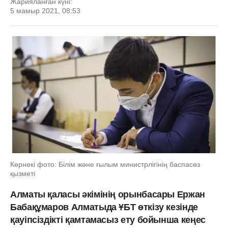
Жарияланған күні:
5 мамыр 2021, 08:53
Көрнекі фото: Білім және ғылым министрлігінің баспасөз
қызметі
Алматы қаласы әкімінің орынбасары Ержан
Бабақұмаров Алматыда ҰБТ өткізу кезінде
қауіпсіздікті қамтамасыз ету бойынша кеңес