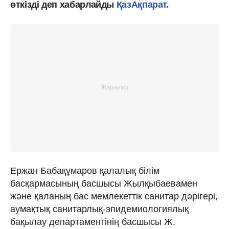
өткізді деп хабарлайды
ҚазАқпарат.
Ержан Бабақұмаров қалалық білім
басқармасының басшысы Жылқыбаевамен
және қаланың бас мемлекеттік санитар дәрігері,
аумақтық санитарлық-эпидемиологиялық
бақылау департаментінің басшысы Ж.