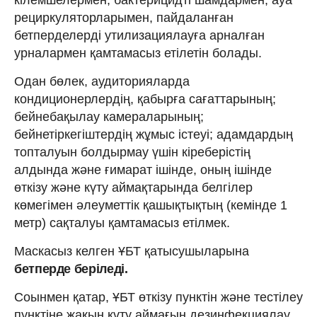
рециркуляторларымен, пайдаланған
бетперделерді утилизациялауға арналған
урналармен қамтамасыз етілетін болады.
Одан бөлек, аудиторияларда
кондиционерлердің, қабырға сағаттарының;
бейнебақылау камераларының;
бейнетіркегіштердің жұмыс істеуі; адамдардың
топталуын болдырмау үшін кіреберістің
алдында және ғимарат ішінде, оның ішінде
өткізу және күту аймақтарында белгілер
көмегімен әлеуметтік қашықтықтың (кемінде 1
метр) сақталуы қамтамасыз етілмек.
Маскасыз келген ҰБТ қатысушыларына
бетперде беріледі.
Соынмен қатар, ҰБТ өткізу пунктін және тестілеу
пунктіне жақын күту аймағын дезинфекциялау,