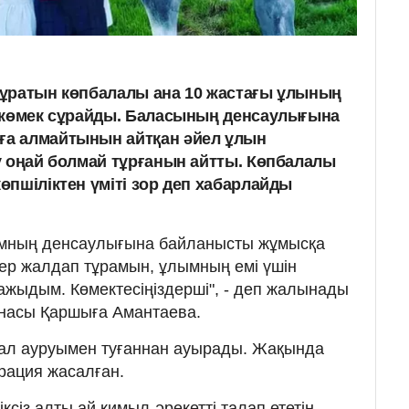
тұратын көпбалалы ана 10 жастағы ұлының
 көмек сұрайды. Баласының денсаулығына
а алмайтынын айтқан әйел ұлын
у оңай болмай тұрғанын айтты. Көпбалалы
пшіліктен үміті зор деп хабарлайды
амның денсаулығына байланысты жұмысқа
ер жалдап тұрамын, ұлымның емі үшін
қажыдым. Көмектесіңіздерші", - деп жалынады
насы Қаршыға Амантаева.
ал ауруымен туғаннан ауырады. Жақында
рация жасалған.
іксіз алты ай қимыл-әрекетті талап ететін