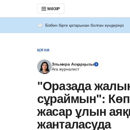
МӘЗІР
Бізбен бірге қатарынан болған күндеріңіз
ҚОҒАМ
Эльмира Асқарқызы
Аға журналист
"Оразада жалы
сұраймын": Көп
жасар ұлын аяқ
жанталасуда