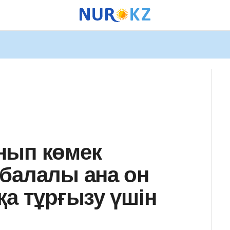
нып көмек
балалы ана он
қа тұрғызу үшін