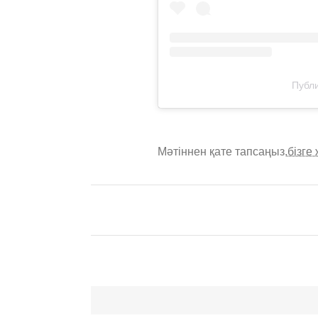
Публи
Мәтіннен қате тапсаңыз,
бізге