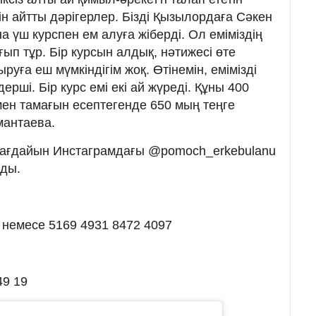
ін айтты дәрігерлер. Бізді Қызылордаға Сәкен
 үш курспен ем алуға жіберді. Ол еміміздің
ғып тұр. Бір курсын алдық, нәтижесі өте
уға еш мүмкіндігім жоқ. Өтінемін, емімізді
ерші. Бір курс емі екі ай жүреді. Құны 400
мен тамағын есептегенде 650 мың теңге
мантаева.
ағдайын Инстаграмдағы @pomoch_erkebulanu
ады.
19 немесе 5169 4931 8472 4097
49 19