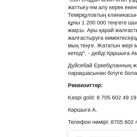
жаттығу-ем алу керек екен
Темірқұловтың клиникасына
құны 1 200 000 теңгеге шы
жақсы. Ары қарай жалғастыр
жалғастыруға көмектесіңізд
мың теңге. Жататын жері 
кетеді", - дейді Қаршыға А
Дүйсебай Еркебұланның ж
парақшасынан білуге бол
Реквизиттер:
Kaspi gold: 8 705 602 49 
Каршыга А.
Телефон нөмірі: 8705 602 