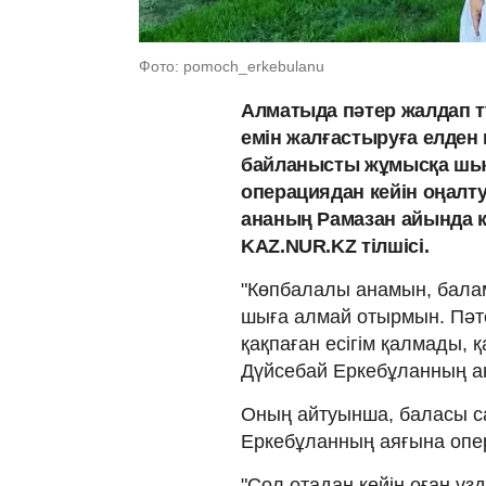
Фото: pomoch_erkebulanu
Алматыда пәтер жалдап 
емін жалғастыруға елден
байланысты жұмысқа шығ
операциядан кейін оңалт
ананың Рамазан айында кө
KAZ.NUR.KZ тілшісі.
"Көпбалалы анамын, бал
шыға алмай отырмын. Пәт
қақпаған есігім қалмады, 
Дүйсебай Еркебұланның а
Оның айтуынша, баласы с
Еркебұланның аяғына опе
"Сол отадан кейін оған үзд