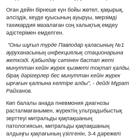
Оған дейін бірнеше күн бойы жөтел, қақырық,
әлсіздік, кеуде қуысының ауыруы, мерзімді
тахикардия мазалаған соң халықтық емдеу
әдістерімен емделген.
"Оны шұғыл түрде Павлодар қаласының №1
ауруханасының инфекциялық стационарына
жеткізді. Қабылдау сәтінен бастап жеті
минуттан кейін жүрек қызметі тоқтап қалды,
бірақ дәрігерлер бес минуттан кейін жүрек
ырғағын қалпына келтіре алды", - дейді Мұрат
Райханов.
Көп балалы анада пневмония диагнозы
расталмағанымен, жүректің ультрадыбыстық
зерттеуі митральды қақпақшаның
патологиясын, митральды қақпақшаның
алдыңғы қақпағының үзілгенін, 3-4 дәрежелі