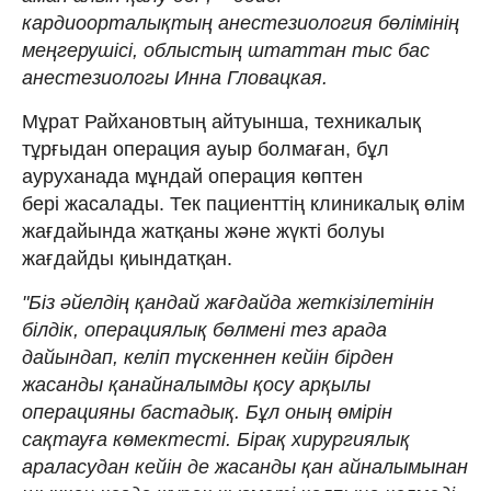
кардиоорталықтың анестезиология бөлімінің
меңгерушісі, облыстың штаттан тыс бас
анестезиологы Инна Гловацкая.
Мұрат Райхановтың айтуынша, техникалық
тұрғыдан операция ауыр болмаған, бұл
ауруханада мұндай операция көптен
бері жасалады. Тек пациенттің клиникалық өлім
жағдайында жатқаны және жүкті болуы
жағдайды қиындатқан.
"Біз әйелдің қандай жағдайда жеткізілетінін
білдік, операциялық бөлмені тез арада
дайындап, келіп түскеннен кейін бірден
жасанды қанайналымды қосу арқылы
операцияны бастадық. Бұл оның өмірін
сақтауға көмектесті. Бірақ хирургиялық
араласудан кейін де жасанды қан айналымынан