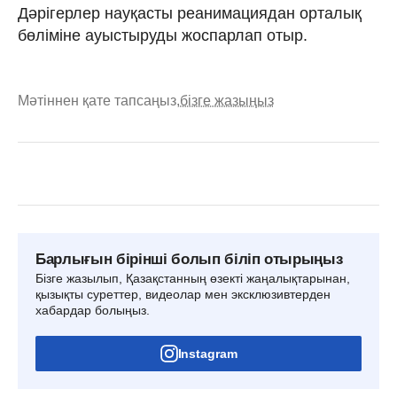
Дәрігерлер науқасты реанимациядан орталық
бөліміне ауыстыруды жоспарлап отыр.
Мәтіннен қате тапсаңыз,
бізге жазыңыз
Барлығын бірінші болып біліп отырыңыз
Бізге жазылып, Қазақстанның өзекті жаңалықтарынан,
қызықты суреттер, видеолар мен эксклюзивтерден
хабардар болыңыз.
Instagram