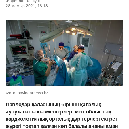
Жарияланған күні:
28 мамыр 2021, 18:18
Фото: pavlodarnews.kz
Павлодар қаласының бірінші қалалық
ауруханасы қызметкерлері мен облыстық
кардиологиялық орталық дәрігерлері екі рет
жүрегі тоқтап қалған көп балалы ананы аман