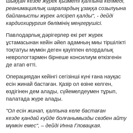
шыққан кезде жүрек қызметі қалпына келмеді,
реанимациялық шаралардың ұзаққа созылуына
байланысты жүрек әлсіреп қалды", - дейді
кардиохирургия бөлімінің меңгерушісі.
Павлодарлық дәрігерлер екі рет жүрек
ұстамасынан кейін әйел адамның миы тіршілікті
тоқтатуы мүмкін деген қауіппен елордалық
неврологтармен бірнеше консилиум өткізгенін
де атап өтті.
Операциядан кейінгі сегізінші күні ғана науқас
есін жинай бастаған. Қазір ол өзіне келген,
өздігінен дем алады, сүйемелдеумен тұрып,
палатада жүре алады.
"Ол есін жинап, қалпына келе бастаған
кезде қандай күйде болғанымызды сөзбен айту
мүмкін емес", – дейді Инна Гловацкая.