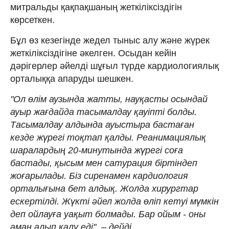
митральды қақпақшаның жеткіліксіздігін
көрсеткен.
Бұл өз кезегінде жедел тыныс алу және жүрек
жеткіліксіздігіне әкелген. Осыдан кейін
дәрігерлер әйелді шұғыл түрде кардиологиялық
орталыққа апаруды шешкен.
"Ол өлім аузында жатты, науқасты осындай
ауыр жағдайда тасымалдау қауіпті болды.
Тасымалдау алдында ауыстыра бастаған
кезде жүрегі тоқтап қалды. Реанимациялық
шаралардың 20-минутында жүрегі соға
бастады, қысым мен сатурация біртіндеп
жоғарылады. Біз сиренамен кардиология
орталығына бет алдық. Жолда хирургтар
ескертілді. Жүкті әйел жолда өліп кетуі мүмкін
деп ойлауға уақыт болмады. Бар ойым - оны
аман алып қалу еді", – дейді