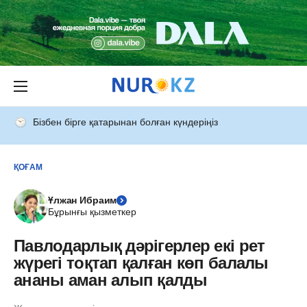
Бізбен бірге қатарынан болған күндеріңіз
ҚОҒАМ
Ұлжан Ибраим
Бұрынғы қызметкер
Павлодарлық дәрігерлер екі рет
жүрегі тоқтап қалған көп балалы
ананы аман алып қалды