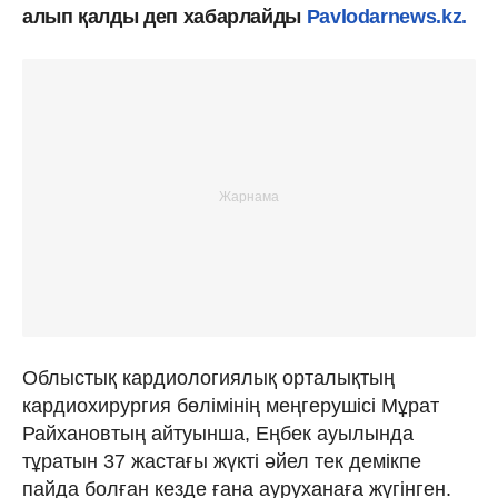
алып қалды деп хабарлайды
Pavlodarnews.kz.
Облыстық кардиологиялық орталықтың
кардиохирургия бөлімінің меңгерушісі Мұрат
Райхановтың айтуынша, Еңбек ауылында
тұратын 37 жастағы жүкті әйел тек демікпе
пайда болған кезде ғана ауруханаға жүгінген.