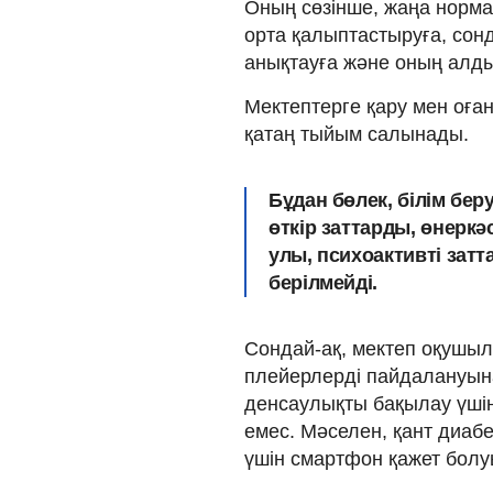
Оның сөзінше, жаңа норма
орта қалыптастыруға, со
анықтауға және оның алдын
Мектептерге қару мен оға
қатаң тыйым салынады.
Бұдан бөлек, білім бе
өткір заттарды, өнеркә
улы, психоактивті зат
берілмейді.
Сондай-ақ, мектеп оқушыл
плейерлерді пайдалануына
денсаулықты бақылау үшін
емес. Мәселен, қант диаб
үшін смартфон қажет болу