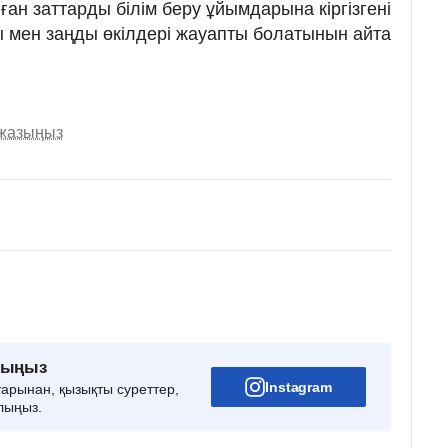
н заттарды білім беру ұйымдарына кіргізгені
 мен заңды өкілдері жауапты болатынын айта
 жазыңыз
рыңыз
Instagram
тарынан, қызықты суреттер,
лыңыз.