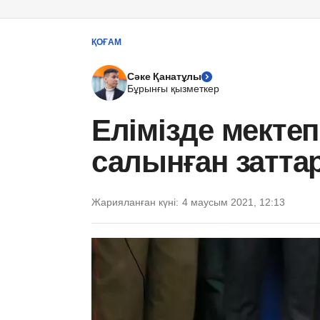
ҚОҒАМ
Сәке Қанатұлы
Бұрынғы қызметкер
Елімізде мектеп
салынған заттар
Жарияланған күні:
4 маусым 2021, 12:13