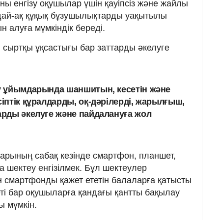
ны енгізу оқушылар үшін қауіпсіз және жайлы
ндай-ақ құқық бұзушылықтарды уақытылы
 алуға мүмкіндік береді.
н сыртқы ұқсастығы бар заттарды әкелуге
ру ұйымдарында шаншитын, кесетін және
сіптік құралдарды, оқ-дәрілерді, жарылғыш,
тарды әкелуге және пайдалануға жол
арының сабақ кезінде смартфон, планшет,
 шектеу енгізілмек. Бұл шектеулер
 смартфонды қажет ететін балаларға қатысты
еті бар оқушыларға қандағы қантты бақылау
ы мүмкін.