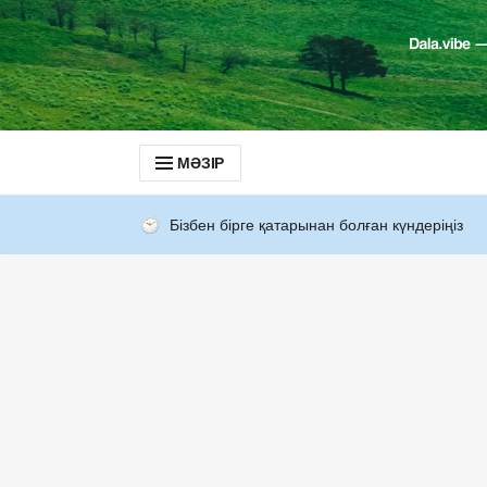
МӘЗІР
Бізбен бірге қатарынан болған күндеріңіз