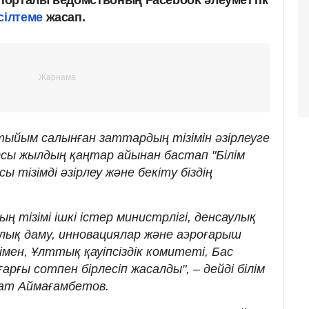
сілтеме
жасап.
тыйым салынған заттардың тізімін әзірлеуге
 Осы жылдың қаңтар айынан бастап "Білім
ы тізімді әзірлеу және бекіту біздің
 тізімі ішкі істер министрлігі, денсаулық
рлық даму, инновациялар және аэроғарыш
імен, Ұлттық қауіпсіздік комитеті, Бас
рғы сотпен бірлесіп жасалды", – дейді білім
хат Аймағамбетов.