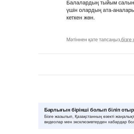
Балалардың тыйым салынға
үшін олардың ата-аналары
кеткен жөн.
Мәтіннен қате тапсаңыз,
бізге
Барлығын бірінші болып біліп оты
Бізге жазылып, Қазақстанның өзекті жаңалық
видеолар мен эксклюзивтерден хабардар бо