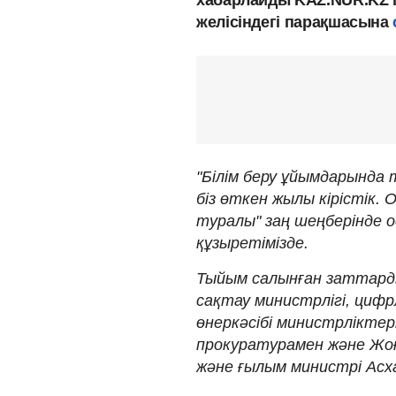
желісіндегі парақшасына
"Білім беру ұйымдарында 
біз өткен жылы кірістік.
туралы" заң шеңберінде ос
құзыретімізде.
Тыйым салынған заттардың
сақтау министрлігі, циф
өнеркәсібі министрліктер
прокуратурамен және Жоға
және ғылым министрі Ас