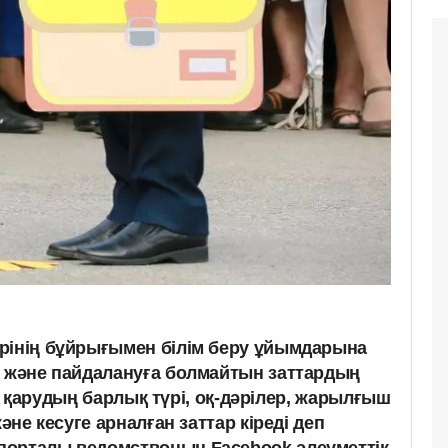
рінің бұйрығымен білім беру ұйымдарына
н және пайдалануға болмайтын заттардың
мге қарудың барлық түрі, оқ-дәрілер, жарылғыш
және кесуге арналған заттар кіреді деп
порталы ведомствоның Facebook әлеуметтік