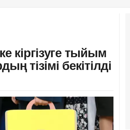
ке кіргізуге тыйым
дың тізімі бекітілді