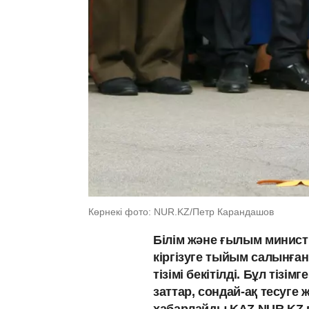
Көрнекі фото: NUR.KZ/Петр Карандашов
Білім және ғылым минист
кіргізуге тыйым салынға
тізімі бекітілді. Бұл тізі
заттар, сондай-ақ тесуге 
хабарлайды KAZ.NUR.KZ 