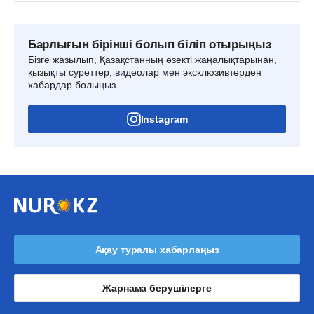
Барлығын бірінші болып біліп отырыңыз
Бізге жазылып, Қазақстанның өзекті жаңалықтарынан,
қызықты суреттер, видеолар мен эксклюзивтерден
хабардар болыңыз.
Instagram
Ақау туралы хабарлаңыз
Жарнама берушілерге