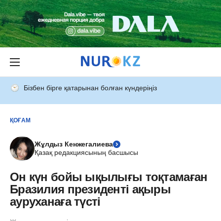
Бізбен бірге қатарынан болған күндеріңіз
ҚОҒАМ
Жұлдыз Кенжегалиева
Қазақ редакциясының басшысы
Он күн бойы ықылығы тоқтамаған
Бразилия президенті ақыры
ауруханаға түсті