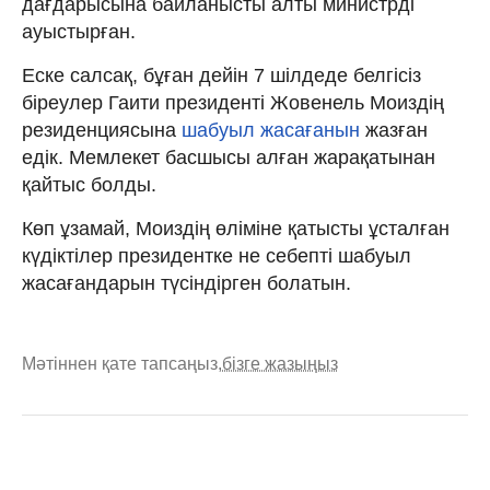
дағдарысына байланысты алты министрді
ауыстырған.
Еске салсақ, бұған дейін 7 шілдеде белгісіз
біреулер Гаити президенті Жовенель Моиздің
резиденциясына
шабуыл жасағанын
жазған
едік. Мемлекет басшысы алған жарақатынан
қайтыс болды.
Көп ұзамай, Моиздің өліміне қатысты ұсталған
күдіктілер президентке не себепті шабуыл
жасағандарын түсіндірген болатын.
Мәтіннен қате тапсаңыз,
бізге жазыңыз