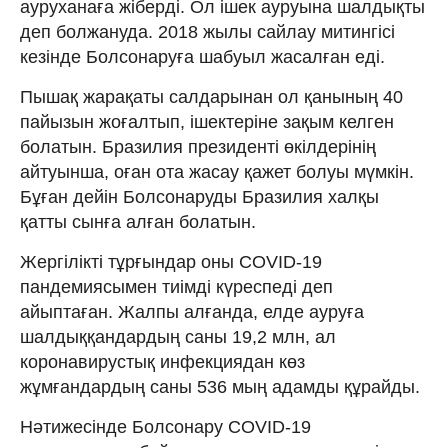
ауруханаға жіберді. Ол ішек ауруына шалдықты
деп болжануда. 2018 жылы сайлау митингісі
кезінде Болсонаруға шабуыл жасалған еді.
Пышақ жарақаты салдарынан ол қанының 40
пайызын жоғалтып, ішектеріне зақым келген
болатын. Бразилия президенті өкілдерінің
айтуынша, оған ота жасау қажет болуы мүмкін.
Бұған дейін Болсонаруды Бразилия халқы
қатты сынға алған болатын.
Жергілікті тұрғындар оны COVID-19
пандемиясымен тиімді күреспеді деп
айыптаған. Жалпы алғанда, елде ауруға
шалдыққандардың саны 19,2 млн, ал
коронавирустық инфекциядан көз
жұмғандардың саны 536 мың адамды құрайды.
Нәтижесінде Болсонару COVID-19