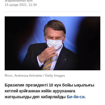
Жарияланған күні:
15 шілде 2021, 11:34
Фото: Andressa Anholete / Getty Images
Бразилия президенті 10 күн бойы ықылығы
кетпей қойғаннан кейін ауруханаға
жатқызылды деп хабарлайды
Би-би-си.