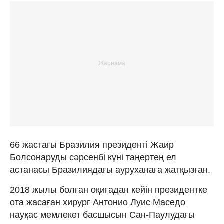
66 жастағы Бразилия президенті Жаир
Болсонаруды сәрсенбі күні таңертең ел
астанасы Бразилиядағы ауруханаға жатқызған.
2018 жылы болған оқиғадан кейін президентке
ота жасаған хирург Антонио Луис Маседо
науқас мемлекет басшысын Сан-Паулудағы