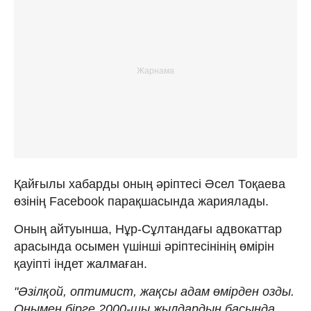
Қайғылы хабарды оның әріптесі Әсел Тоқаева
өзінің Facebook парақшасында жариялады.
Оның айтуынша, Нұр-Сұлтандағы адвокаттар
арасында осымен үшінші әріптесінінің өмірін
қауіпті індет жалмаған.
"Әзілқой, оптимист, жақсы адам өмірден озды.
Онымен бірге 2000-шы жылдардың басында