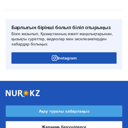
Барлығын бірінші болып біліп отырыңыз
Бізге жазылып, Қазақстанның өзекті жаңалықтарынан,
қызықты суреттер, видеолар мен эксклюзивтерден
хабардар болыңыз.
Instagram
Ақау туралы хабарлаңыз
Жарнама берушілерге