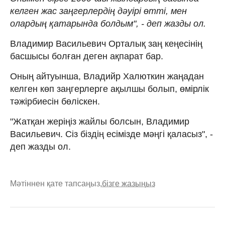
келген жас заңгерлердің дәуірі өтті, мен
олардың қатарында болдым", - деп жазды ол.
Владимир Васильевич Орталық заң кеңесінің
басшысы болған деген ақпарат бар.
Оның айтуынша, Владийр Халюткин жаңадан
келген көп заңгерлерге ақылшы болып, өмірлік
тәжірбиесін бөліскен.
"Жатқан жеріңіз жайлы болсын, Владимир
Васильевич. Сіз біздің есімізде мәңгі қаласыз", -
деп жазды ол.
Мәтіннен қате тапсаңыз,
бізге жазыңыз