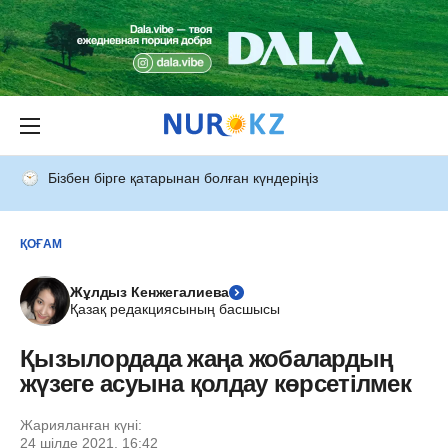
Бізбен бірге қатарынан болған күндеріңіз
ҚОҒАМ
Жұлдыз Кенжегалиева
Қазақ редакциясының басшысы
Қызылордада жаңа жобалардың
жүзеге асуына қолдау көрсетілмек
Жарияланған күні:
24 шілде 2021, 16:42