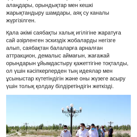
алаңдары, орындықтар мен кешкі
жарықтандыру шамдары, аяқ су каналы
жүргізілген.
Қала әкімі саябақты халық игілігіне жаратуға
сай әзірленген эскиздік жобаларды негізге
алып, саябақтан балаларға арналған
аттракцион, демалыс аймағын, жағажай
орындарын ұйымдастыру қажеттігіне тоқталды,
ол үшін кәсіпкерлерден тың идеялар мен
ұсыныстар күтетіндігін және оны жүзеге асыру
үшін толық қолдау білдіретіндігін жеткізді.