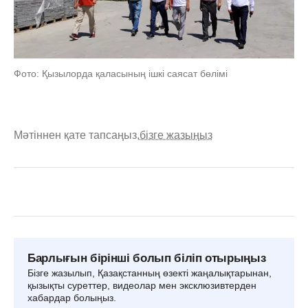
Фото: Қызылорда қаласының ішкі саясат бөлімі
Мәтіннен қате тапсаңыз,
бізге жазыңыз
Барлығын бірінші болып біліп отырыңыз
Бізге жазылып, Қазақстанның өзекті жаңалықтарынан,
қызықты суреттер, видеолар мен эксклюзивтерден
хабардар болыңыз.