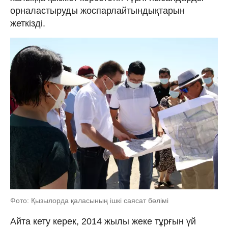
орналастыруды жоспарлайтындықтарын
жеткізді.
Фото: Қызылорда қаласының ішкі саясат бөлімі
Айта кету керек, 2014 жылы жеке тұрғын үй