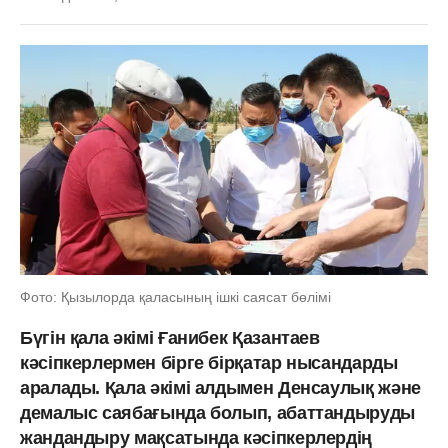
Фото: Қызылорда қаласының ішкі саясат бөлімі
Бүгін қала әкімі Ғанибек Қазантаев
кәсіпкерлермен бірге бірқатар нысандарды
аралады. Қала әкімі алдымен Денсаулық және
демалыс саябағында болып, абаттандыруды
жандандыру мақсатында кәсіпкерлердің