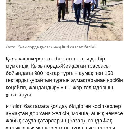
Фото: Қызылорда қаласының ішкі саясат бөлімі
Қала кәсіпкерлеріне берілген тағы да бір
мүмкіндік, Қызылорда-Жезқазған трассасы
бойындағы 980 гектар тұрғын аумақ пен 150
гектарды құрайтын тұрғын аумақтарынан кәсібін
кеңейтіп, жандандыру үшін жер телімдерінің
ұсынылуы.
Игілікті бастамаға қолдау білдірген кәсіпкерлер
аумақтан дәріхана желісін, монша, ашық немесе
жабық сауда қатарларын (базар), сондай-ақ
халыққа қызмет көрсететін түрлі нысандарды