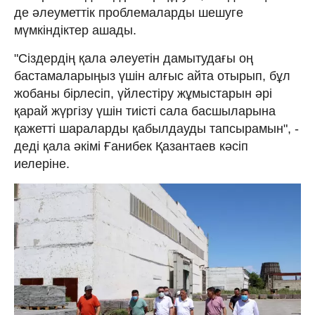
де әлеуметтiк проблемаларды шешуге
мүмкіндіктер ашады.
"Сіздердің қала әлеуетін дамытудағы оң
бастамаларыңыз үшін алғыс айта отырып, бұл
жобаны бірлесіп, үйлестіру жұмыстарын әрі
қарай жүргізу үшін тиісті сала басшыларына
қажетті шараларды қабылдауды тапсырамын", -
деді қала әкімі Ғанибек Қазантаев кәсіп
иелеріне.