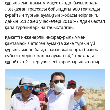
құрылысын дамыту мақсатында Қызылорда-
Жезқазған трассасы бойындағы 980 гектарды
құрайтын тұрғын аумақтың жобасы әзірленіп,
дайын 5112 жер учаскелері 2016 жылдан бастап
қала тұрғындарына табысталған.
Қажетті инженерлік инфрақұрылыммен
қамтамасыз етілген аумақта жеке тұрғын үй
құрылысынан басқа шағын және орта бизнес
субъектілеріне жалпы аумағы 4,2 гектарды
құрайтын 21 жер учаскесі қарастырылып отыр.