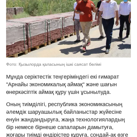
Фото: Қызылорда қаласының ішкі саясат бөлімі
Мұнда серіктестік теңгеріміндегі екі ғимарат
"Арнайы экономикалық аймақ" және шағын
өнеркәсіптік аймақ құру үшін ұсынылуда.
Оның тиімділігі, республика экономикасының
әлемдiк шаруашылық байланыстар жүйесiне
енуiн жандандыруға, жаңа технологиялардың
бiр немесе бiрнеше сапаларын дамытуға,
жоғары тиiмдi өндiрiстер құруға, сондай-ақ өзге