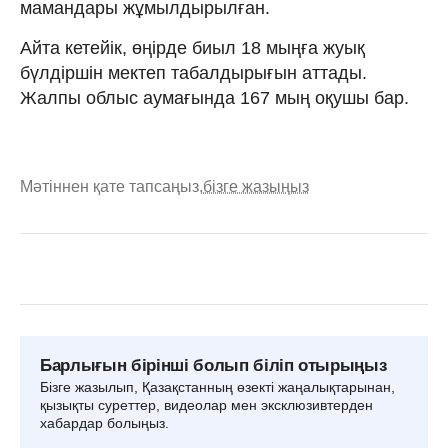
мамандары жұмылдырылған.
Айта кетейік, өңірде биыл 18 мыңға жуық
бүлдіршін мектеп табалдырығын аттады.
Жалпы облыс аумағында 167 мың оқушы бар.
Мәтіннен қате тапсаңыз,
бізге жазыңыз
Барлығын бірінші болып біліп отырыңыз
Бізге жазылып, Қазақстанның өзекті жаңалықтарынан,
қызықты суреттер, видеолар мен эксклюзивтерден
хабардар болыңыз.