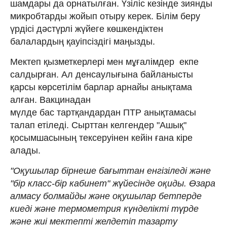
шамдары да орнатылған. Үзіліс кезінде зиянды
микробтарды жойып отыру керек. Білім беру
үрдісі дәстүрлі жүйеге көшкендіктен
балалардың қауіпсіздігі маңызды.
Мектеп қызметкерлері мен мұғалімдер екпе
салдырған. Ал денсаулығына байланысты
қарсы көрсетілім барлар арнайы анықтама
алған. Вакцинадан
мүлде бас тартқандардан ПТР анықтамасы
талап етіледі. Сырттан келгендер "Ашық"
қосымшасының тексеруінен кейін ғана кіре
алады.
"Оқушылар бірнеше бағыттан енгізіледі және
"бір класс-бір кабинет" жүйесінде оқиды. Өзара
алмасу болмайды және оқушылар бетперде
киеді және термометрия күнделікті түрде
және жиі мектепті желдетіп тазарту