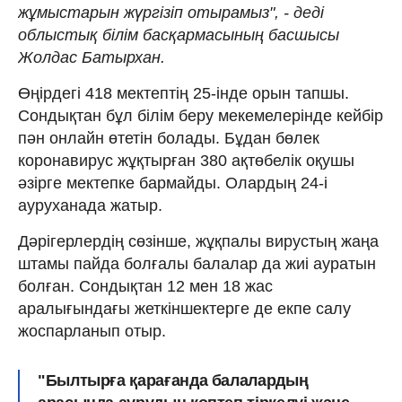
жұмыстарын жүргізіп отырамыз", - деді
облыстық білім басқармасының басшысы
Жолдас Батырхан.
Өңірдегі 418 мектептің 25-інде орын тапшы.
Сондықтан бұл білім беру мекемелерінде кейбір
пән онлайн өтетін болады. Бұдан бөлек
коронавирус жұқтырған 380 ақтөбелік оқушы
әзірге мектепке бармайды. Олардың 24-і
ауруханада жатыр.
Дәрігерлердің сөзінше, жұқпалы вирустың жаңа
штамы пайда болғалы балалар да жиі ауратын
болған. Сондықтан 12 мен 18 жас
аралығындағы жеткіншектерге де екпе салу
жоспарланып отыр.
"Былтырға қарағанда балалардың