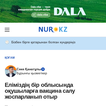
Бізбен бірге қатарынан болған күндеріңіз
ҚОҒАМ
Сәке Қанатұлы
Бұрынғы қызметкер
Еліміздің бір облысында
оқушыларға вакцина салу
жоспарланып отыр