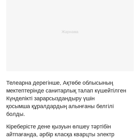
Телеарна дерегінше, Ақтөбе облысының
мектептерінде санитарлық талап күшейтілген
Күнделікті зарарсыздандыру үшін
қосымша құралдардың алынғаны белгілі
болды.
Кіреберісте дене қызуын өлшеу тәртібін
айтпағанда, әрбір класқа кварцты электр