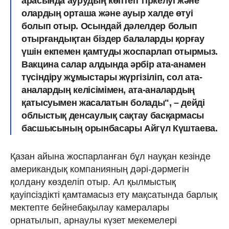
арасында аурудың көптеп тіркелуі және
олардың орташа және ауыр халде өтуі
болып отыр. Осындай дәлелдер болып
отырғандықтан біздер балаларды қорғау
үшін екпемен қамтуды жоспарлап отырмыз.
Вакцина салар алдында әрбір ата-анамен
түсіндіру жұмыстары жүргізіліп, сол ата-
аналардың келісімімен, ата-аналардың
қатысуымен жасалатын болады", – дейді
облыстық денсаулық сақтау басқармасы
басшысының орынбасары Айгүл Күштаева.
Қазан айына жоспарланған бұл науқан кезінде
американдық компанияның дәрі-дәрмегін
қолдану көзделіп отыр. Ал қылмыстық
қауіпсіздікті қамтамасыз ету мақсатында барлық
мектепте бейнебақылау камералары
орнатылып, арнаулы күзет мекемелері