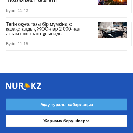
"Поэзия кеші" кеші өтті
Бүгін, 11:42
Тегін оқуға тағы бір мүмкіндік:
қазақстандық ЖОО-лар 2 000-нан
астам ішкі грант ұсынады
Бүгін, 11:15
Ақау туралы хабарлаңыз
Жарнама берушілерге