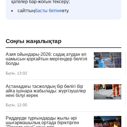
қателер бар-жоғын тексеру;
сайттың
басты бетіне
өту.
Соңғы жаңалықтар
Азия ойындары-2026: садақ атудан ел
намысын қорғайтын мергендер белгілі
болды
Бүгін, 13:02
Астанадағы тасжолдың бір бөлігі бір
айға ішінара жабылады: жүргізушілер
нені білуі керек
Бүгін, 12:05
Риддерде тұрғындарды жылы әрі
шығармашылық ортада біріктірген