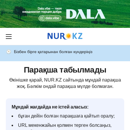
Бізбен бірге қатарынан болған күндеріңіз
Парақша табылмады
Өкінішке қарай, NUR.KZ сайтында мұндай парақша
жоқ. Бәлкім ондай парақша мүлде болмаған.
Мұндай жағдайда не істей аласыз:
бұған дейін болған парақшаға қайтып оралу;
URL мекенжайын қолмен терген болсаңыз,