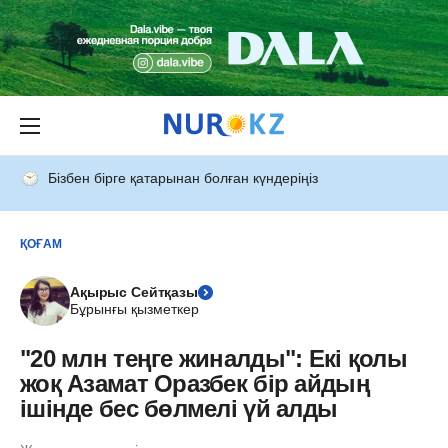
Бізбен бірге қатарынан болған күндеріңіз
ҚОҒАМ
Ақырыс Сейтқазы
Бұрынғы қызметкер
"20 млн теңге жиналды": Екі қолы
жоқ Азамат Оразбек бір айдың
ішінде бес бөлмелі үй алды