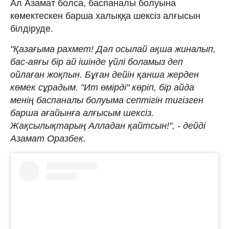
Ал Азамат болса, баспаналы болуына
көмектескен барша халыққа шексіз алғысын
білдіруде.
"Қазағыма рахмет! Дәл осылай ақша жиналып,
бас-аяғы бір ай ішінде үйлі боламыз деп
ойлаған жоқпын. Бұған дейін қанша жерден
көмек сұрадым. "Ит өмірді" көріп, бір айда
менің баспаналы болуыма септігін тигізген
барша ағайынға алғысым шексіз.
Жақсылықтарың Алладан қайтсын!", - дейді
Азамат Оразбек.