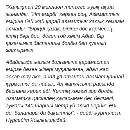
"Халықтан 20 миллион теңгеге жуық ақша
жиналды. "Ит өмірді" көрген соң, Азаматтың
өміріне бей-жай қарай алмайтын халық көмегін
аямады. "Біріңді қазақ, біріңді дос көрмесең,
істің бәрі бос" деген ғой хәкім Абай. Бір
қазағымыз баспаналы болды деп қуанып
жатырмыз.
Абайсызда жазым болғанына қарамастан,
өмірге деген жігері мұқалмаған, адал жар,
асқар тау әке, адал ұл атанған Азамат қандай
құрметке де лайық. Ал жанұясына расында
баспана керек еді. Көптің көмегі зор болды.
Азаматқа Қаскелең қаласынан бес бөлмелі,
аумағы 140 шаршы метр үй алып бердік. Өзі
де, балалары да бақытты", - дейді журналист
Нұрсейіт Жылқышыбай.