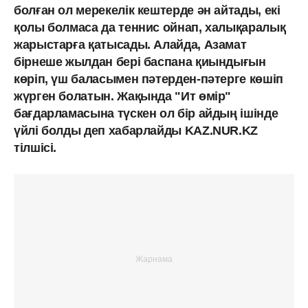
болған ол мерекелік кештерде ән айтады, екі
қолы болмаса да теннис ойнап, халықаралық
жарыстарға қатысады. Алайда, Азамат
бірнеше жылдан бері баспана қиындығын
көріп, үш баласымен пәтерден-пәтерге көшіп
жүрген болатын. Жақында "Ит өмір"
бағдарламасына түскен ол бір айдың ішінде
үйлі болды деп хабарлайды KAZ.NUR.KZ
тілшісі.