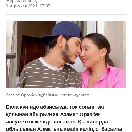
Жарияланған күні:
9 қыркүйек 2021, 07:07
Азамат Оразбек жұбайымен: жеке мұрағат
Бала күнінде абайсызда тоқ соғып, екі
қолынан айырылған Азамат Оразбек
әлеуметтік желіде танымал. Қызылорда
облысынан Алматыға көшіп келіп, отбасылы