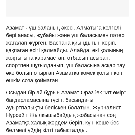
Азамат - үш баланың әкесі. Алматыға келгелі
бері анасы, жұбайы және үш баласымен пәтер
жағалап жүрген. Баспана қиындығын көріп,
қақпаған есігі қалмайды. Алайда, екі қолының
жоқтығына қарамастан, отбасын асырап,
спортпен шұғылданып, үш баласына асқар тау
әке болып отырған Азаматқа көмек қолын көп
ешкім соза қоймаған.
Осыдан бір ай бұрын Азамат Оразбек "Ит өмір"
бағдарламасына түсіп, басындағы
ауыртпалықты бөліскен болатын. Журналист
Нұрсейіт Жылқышыбайдың жобасынан соң
Азаматқа халық жәрдем беріп, күні кеше бес
бөлмелі үйдің кілті табысталды.