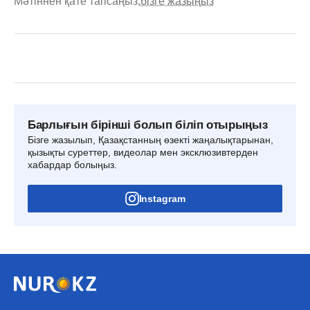
Мәтіннен қате тапсаңыз,
бізге жазыңыз
Барлығын бірінші болып біліп отырыңыз
Бізге жазылып, Қазақстанның өзекті жаңалықтарынан,
қызықты суреттер, видеолар мен эксклюзивтерден
хабардар болыңыз.
Instagram