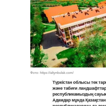
Фото: https://altynbulak.com/
Түркістан облысы тек тар
және табиғи ландшафттары
республикамыздың сауықт
Адамдар мұнда Қазақстанн
республикалардан да дем