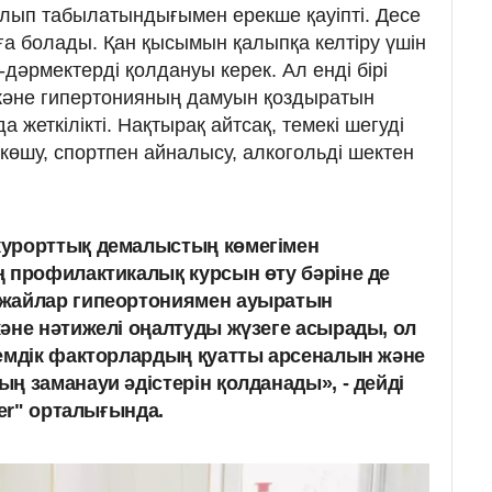
 болып табылатындығымен ерекше қауіпті. Десе
ға болады. Қан қысымын қалыпқа келтіру үшін
-дәрмектерді қолдануы керек. Ал енді бірі
 және гипертонияның дамуын қоздыратын
жеткілікті. Нақтырақ айтсақ, темекі шегуді
 көшу, спортпен айналысу, алкогольді шектен
урорттық демалыстың көмегімен
 профилактикалық курсын өту бәріне де
жайлар гипеортониямен ауыратын
әне нәтижелі оңалтуды жүзеге асырады, ол
емдік факторлардың қуатты арсеналын және
ң заманауи әдістерін қолданады», - дейді
ter" орталығында.