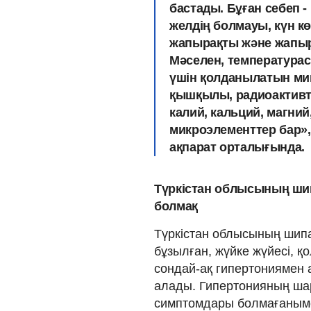
бастады. Бұған себеп -
желдің болмауы, күн к
жапырақты және жапыр
Мәселен, температурас
үшін қолданылатын ми
қышқылы, радиоактивті 
калий, кальций, магни
микроэлементтер бар», -
ақпарат орталығында.
Түркістан облысының ши
болмақ
Түркістан облысының шипа
бұзылған, жүйке жүйесі, қо
сондай-ақ гипертониямен
алады. Гипертонияның ша
симптомдары болмағаныме