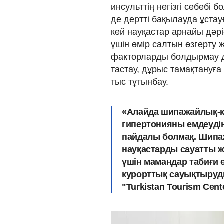
инсульттің негізгі себебі
де дертті бақылауда ұстау
кей науқастар арнайы дәрі
үшін өмір салтын өзгерту
факторларды болдырмау да 
тастау, дұрыс тамақтануға
тыс тұтынбау.
«Алайда шипажайлық-к
гипертонияны емдеудің
пайдалы болмақ. Шипа
науқастарды сауатты ж
үшін мамандар табиғи 
курорттық сауықтыруды
"Turkistan Tourism Cen