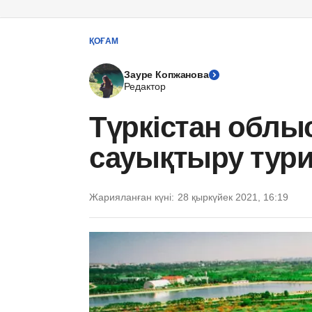
ҚОҒАМ
Зауре Копжанова
Редактор
Түркістан обл
сауықтыру туриз
Жарияланған күні:
28 қыркүйек 2021, 16:19