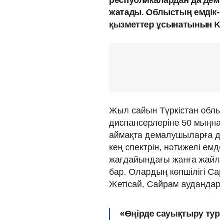
жатады. Облыстың емдік-
қызметтер ұсынатынын K
Жыл сайын Түркістан об
диспансерлеріне 50 мыңна
аймақта демалушыларға д
кең спектрін, нәтижелі ем
жағдайындағы жанға жайл
бар. Олардың көпшілігі С
Жетісай, Сайрам ауданда
«Өңірде сауықтыру ту