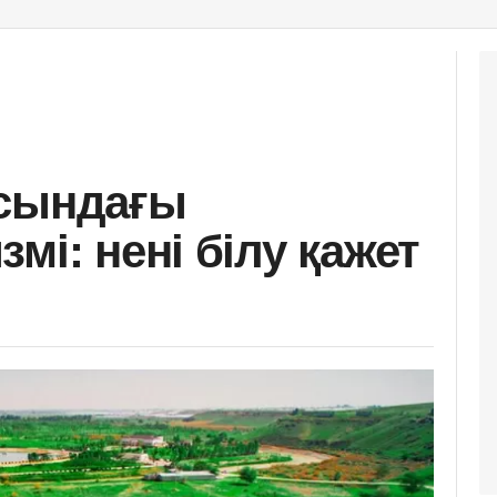
ысындағы
мі: нені білу қажет