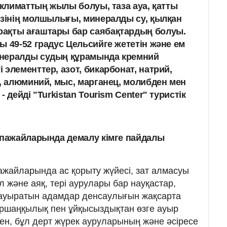
 климаттың жылы болуы, таза ауа, қатты
өзінің молшылығы, минералды су, қылқан
ақты ағаштары бар саябақтардың болуы.
ы 49-52 градус Цельсийге жететін және ем
нералды судың құрамында кремний
элементтер, азот, бикарбонат, натрий,
й, алюминий, мыс, марганец, молибден мен
 дейді "Turkistan Tourism Center" туристік
пажайларында демалу кімге пайдалы
жайларында ас қорыту жүйесі, зат алмасуы
л және аяқ, тері аурулары бар науқастар,
 ауыратын адамдар денсаулығын жақсарта
ршаңқылық пен ұйқысыздықтан өзге ауыр
н, бұл дерт жүрек ауруларының және әсіресе