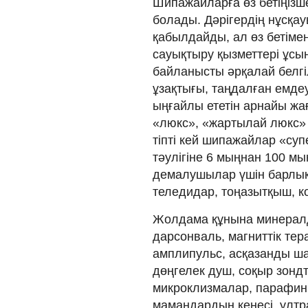
Шипажайларға өз бетіңізш
болады. Дәрігердің нұсқ
қабылдайды, ал өз бетіме
сауықтыру қызметтері ұсы
байланысты әрқалай белгі
ұзақтығы, таңдалған емд
ыңғайлы ететін арнайы ж
«люкс», «жартылай люкс»
тіпті кей шипажайлар «су
тәулігіне 6 мыңнан 100 мы
демалушылар үшін барлық
теледидар, тоңазытқыш, ко
Жолдама құнына минералд
дарсонваль, магниттік тер
амплипульс, асқазанды ша
дөңгелек душ, соқыр зондта
микроклизмалар, парафинм
мамандардың кеңесі, ултра