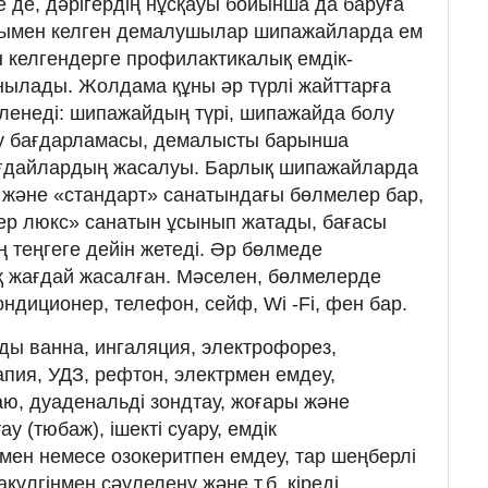
е де, дәрігердің нұсқауы бойынша да баруға
ауымен келген демалушылар шипажайларда ем
н келгендерге профилактикалық емдік-
нылады. Жолдама құны әр түрлі жайттарға
ленеді: шипажайдың түрі, шипажайда болу
еу бағдарламасы, демалысты барынша
ағдайлардың жасалуы. Барлық шипажайларда
 және «стандарт» санатындағы бөлмелер бар,
пер люкс» санатын ұсынып жатады, бағасы
ң теңгеге дейін жетеді. Әр бөлмеде
 жағдай жасалған. Мәселен, бөлмелерде
ндиционер, телефон, сейф, Wi -Fi, фен бар.
ы ванна, ингаляция, электрофорез,
апия, УДЗ, рефтон, электрмен емдеу,
ю, дуаденальді зондтау, жоғары және
у (тюбаж), ішекті суару, емдік
ен немесе озокеритпен емдеу, тар шеңберлі
күлгінмен сәулелену және т.б. кіреді.