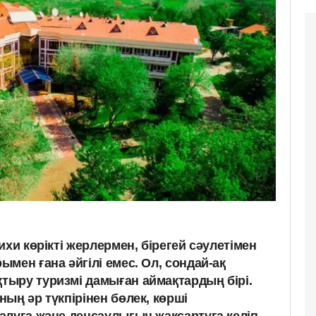
ихи көрікті жерлермен, бірегей сәулетімен
мен ғана әйгілі емес. Ол, сондай-ақ
ыру туризмі дамыған аймақтардың бірі.
ың әр түкпірінен бөлек, көрші
алуға және денсаулығын жақсартуға келіп