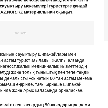
сауықтыру мекемелері туристерге қандай
AZ.NUR.KZ материалынан оқыңыз.
лысының сауықтыру шипажайлары мен
н астам турист ағылады. Жалпы алғанда,
иагностикалық медициналық қызметтердің
делуді және толық тыныштық пен тепе-теңдік
ы демалысты ұсынатын 60-тан астам мекеме
арыағаш өңірінде, тағы бірнеше шипажай
рында және Арыс қаласында орналасқан.
ризмі өткен ғасырдың 50-жылдарында дами