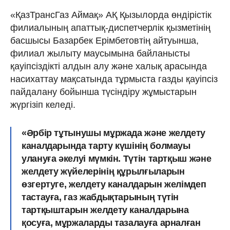
«ҚазТрансГаз Аймақ» АҚ Қызылорда өндірістік
филиалының апаттық-диспетчерлік қызметінің
басшысы Базарбек Ерімбетовтің айтуынша,
филиал жылыту маусымына байланысты
қауіпсіздікті алдын алу және халық арасында
насихаттау мақсатында тұрмыста газды қауіпсіз
пайдалану бойынша түсіндіру жұмыстарын
жүргізіп келеді.
«Әрбір тұтынушы мұржада және желдету
каналдарында тарту күшінің болмауы
улануға әкелуі мүмкін. Түтін тартқыш және
желдету жүйелерінің құрылғыларын
өзгертуге, желдету каналдарын желімдеп
тастауға, газ жабдықтарының түтін
тартқыштарын желдету каналдарына
қосуға, мұржаларды тазалауға арналған