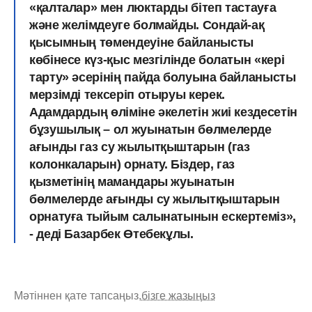
«қалталар» мен люктарды бітеп тастауға
және желімдеуге болмайды. Сондай-ақ
қысымның төмендеуіне байланысты
көбінесе күз-қыс мезгілінде болатын «кері
тарту» әсерінің пайда болуына байланысты
мерзімді тексеріп отыруы керек.
Адамдардың өліміне әкелетін жиі кездесетін
бұзушылық – ол жуынатын бөлмелерде
ағынды газ су жылытқыштарын (газ
колонкаларын) орнату. Біздер, газ
қызметінің мамандары жуынатын
бөлмелерде ағынды су жылытқыштарын
орнатуға тыйым салынатынын ескертеміз»,
- деді Базарбек Өтебекұлы.
Мәтіннен қате тапсаңыз,
бізге жазыңыз