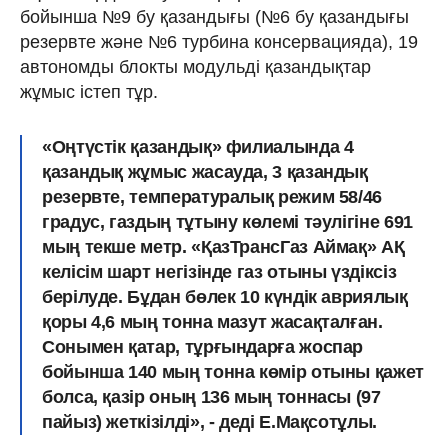
бойынша №9 бу қазандығы (№6 бу қазандығы
резервте және №6 турбина консервацияда), 19
автономды блокты модульді қазандықтар
жұмыс істеп тұр.
«Оңтүстік қазандық» филиалында 4
қазандық жұмыс жасауда, 3 қазандық
резервте, температуралық режим 58/46
градус, газдың тұтыну көлемі тәулігіне 691
мың текше метр. «ҚазТрансГаз Аймақ» АҚ
келісім шарт негізінде газ отыны үздіксіз
берілуде. Бұдан бөлек 10 күндік авриялық
қоры 4,6 мың тонна мазут жасақталған.
Сонымен қатар, тұрғындарға жоспар
бойынша 140 мың тонна көмір отыны қажет
болса, қазір оның 136 мың тоннасы (97
пайыз) жеткізілді», - деді Е.Мақсотұлы.