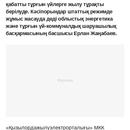
қабатты тұрғын үйлерге жылу тұрақты
берілуде. Кәсіпорындар штаттық режимде
жұмыс жасауда деді облыстық энергетика
және тұрғын үй-коммуналдық шаруашылық
басқармасының басшысы Ерлан Жаңабаев.
«Қызылордажылуэлектрорталығы» МКК