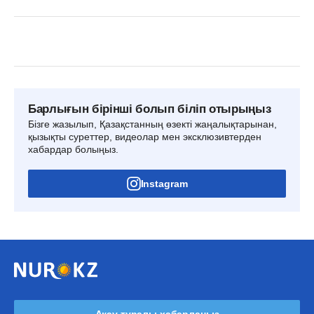
Барлығын бірінші болып біліп отырыңыз
Бізге жазылып, Қазақстанның өзекті жаңалықтарынан,
қызықты суреттер, видеолар мен эксклюзивтерден
хабардар болыңыз.
Instagram
Ақау туралы хабарлаңыз