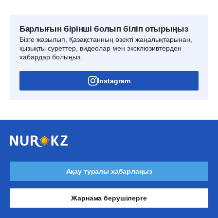
Барлығын бірінші болып біліп отырыңыз
Бізге жазылып, Қазақстанның өзекті жаңалықтарынан,
қызықты суреттер, видеолар мен эксклюзивтерден
хабардар болыңыз.
Instagram
Ақау туралы хабарлаңыз
Жарнама берушілерге