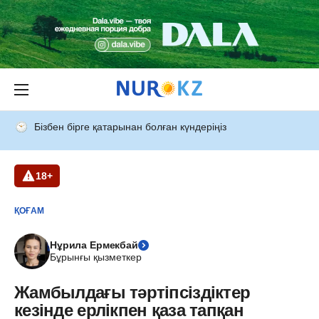
Бізбен бірге қатарынан болған күндеріңіз
18+
ҚОҒАМ
Нұрила Ермекбай
Бұрынғы қызметкер
Жамбылдағы тәртіпсіздіктер
кезінде ерлікпен қаза тапқан