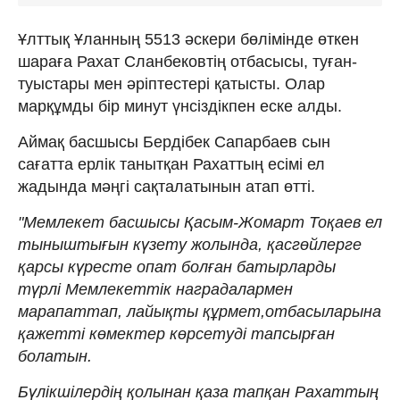
Ұлттық Ұланның 5513 әскери бөлімінде өткен
шараға Рахат Сланбековтің отбасысы, туған-
туыстары мен әріптестері қатысты. Олар
марқұмды бір минут үнсіздікпен еске алды.
Аймақ басшысы Бердібек Сапарбаев сын
сағатта ерлік танытқан Рахаттың есімі ел
жадында мәңгі сақталатынын атап өтті.
"Мемлекет басшысы Қасым-Жомарт Тоқаев ел
тыныштығын күзету жолында, қасгөйлерге
қарсы күресте опат болған батырларды
түрлі Мемлекеттік наградалармен
марапаттап, лайықты құрмет,отбасыларына
қажетті көмектер көрсетуді тапсырған
болатын.
Бүлікшілердің қолынан қаза тапқан Рахаттың