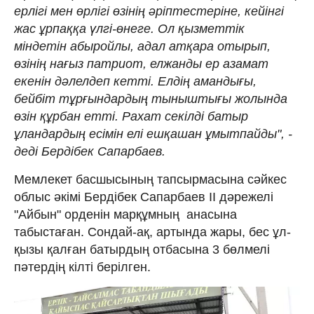
ерлігі мен өрлігі өзінің әріптестеріне, кейінгі
жас ұрпаққа үлгі-өнеге. Ол қызметтік
міндетін абыройлы, адал атқара отырып,
өзінің нағыз патриот, елжанды ер азамат
екенін дәлелдеп кетті. Елдің амандығы,
бейбіт тұрғындардың тыныштығы жолында
өзін құрбан етті. Рахат секілді батыр
ұландардың есімін елі ешқашан ұмытпайды", -
деді Бердібек Сапарбаев.
Мемлекет басшысының тапсырмасына сәйкес
облыс әкімі Бердібек Сапарбаев ІІ дәрежелі
"Айбын" орденін марқұмның анасына
табыстаған. Сондай-ақ, артында жары, бес ұл-
қызы қалған батырдың отбасына 3 бөлмелі
пәтердің кілті берілген.