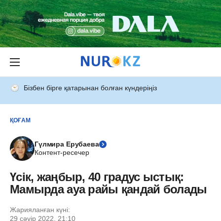
Бізбен бірге қатарынан болған күндеріңіз
ҚОҒАМ
Гүлмира Ерубаева
Контент-ресечер
Үсік, жаңбыр, 40 градус ыстық:
Мамырда ауа райы қандай болады
Жарияланған күні:
29 сәуір 2022, 21:10