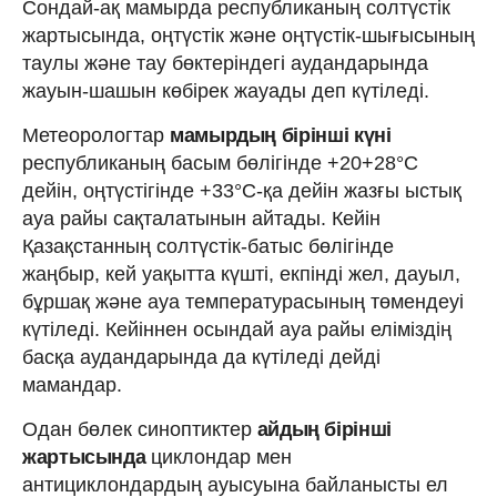
Сондай-ақ мамырда республиканың солтүстік
жартысында, оңтүстік және оңтүстік-шығысының
таулы және тау бөктеріндегі аудандарында
жауын-шашын көбірек жауады деп күтіледі.
Метеорологтар
мамырдың бірінші күні
республиканың басым бөлігінде +20+28°С
дейін, оңтүстігінде +33°С-қа дейін жазғы ыстық
ауа райы сақталатынын айтады. Кейін
Қазақстанның солтүстік-батыс бөлігінде
жаңбыр, кей уақытта күшті, екпінді жел, дауыл,
бұршақ және ауа температурасының төмендеуі
күтіледі. Кейіннен осындай ауа райы еліміздің
басқа аудандарында да күтіледі дейді
мамандар.
Одан бөлек синоптиктер
айдың бірінші
жартысында
циклондар мен
антициклондардың ауысуына байланысты ел