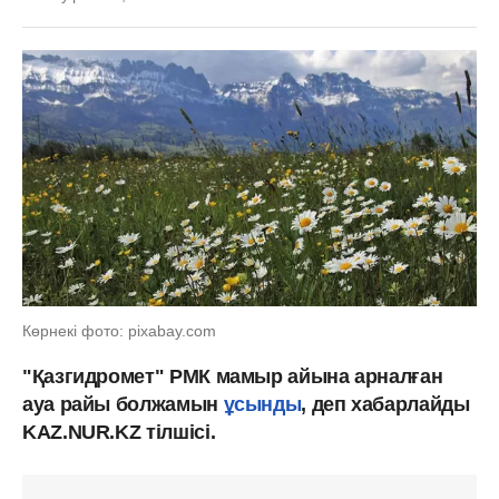
Көрнекі фото: pixabay.com
"Қазгидромет" РМК мамыр айына арналған
ауа райы болжамын
ұсынды
, деп хабарлайды
KAZ.NUR.KZ тілшісі.