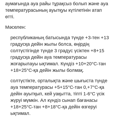
аумағында ауа райы тұрақсыз болып және ауа
температурасының ауытқуы күтілетінін атап
өтті.
Мәселен:
республиканың батысында түнде +3-тен +13
градусқа дейін жылы болса, өңірдің
солтүстігінде түнде 3 градус үсіктен +8+15
градусқа дейін ауа температурасы
жоғарылауы ықтимал. Күндіз +10+20°С-тан
+18+25°С-қа дейін жылы болмақ.
солтүстікте, орталықта және шығыста түнде
ауа температурасы +5+15°С-тан 0,+7°С-қа
дейін ауытқып, кей уақытта, тіпті 1-6°С үсік
жүруі мүмкін. Ал күндіз сынап бағанасы
+18+25°С-тан +8+18°С-қа дейін өзгеруі
ықтимал.