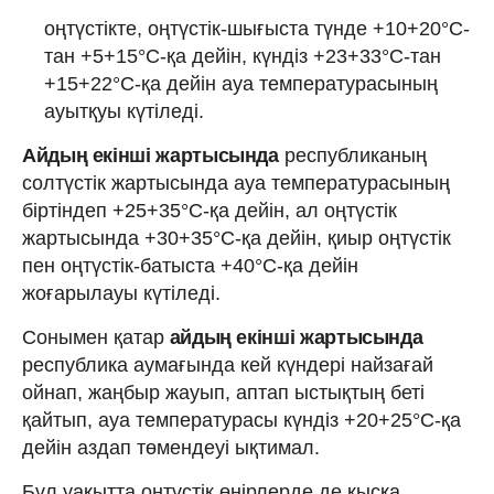
оңтүстікте, оңтүстік-шығыста түнде +10+20°С-
тан +5+15°С-қа дейін, күндіз +23+33°С-тан
+15+22°С-қа дейін ауа температурасының
ауытқуы күтіледі.
Айдың екінші жартысында
республиканың
солтүстік жартысында ауа температурасының
біртіндеп +25+35°С-қа дейін, ал оңтүстік
жартысында +30+35°С-қа дейін, қиыр оңтүстік
пен оңтүстік-батыста +40°С-қа дейін
жоғарылауы күтіледі.
Сонымен қатар
айдың екінші жартысында
республика аумағында
кей күндері найзағай
ойнап, жаңбыр жауып, аптап ыстықтың беті
қайтып, ауа температурасы күндіз +20+25°С-қа
дейін аздап төмендеуі ықтимал.
Бұл уақытта оңтүстік өңірлерде де қысқа