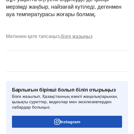
мерзімді жаңбыр, найзағай күтіледі, дегенмен
ауа температурасы жоғары болмақ.
Мәтіннен қате тапсаңыз,
бізге жазыңыз
Барлығын бірінші болып біліп отырыңыз
Бізге жазылып, Қазақстанның өзекті жаңалықтарынан,
қызықты суреттер, видеолар мен эксклюзивтерден
хабардар болыңыз.
Instagram