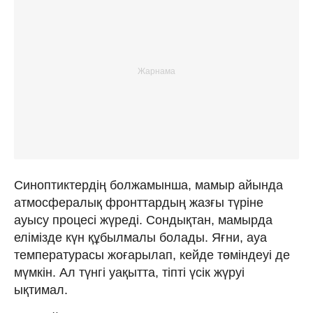
Синоптиктердің болжамынша, мамыр айында
атмосфералық фронттардың жазғы түріне
ауысу процесі жүреді. Сондықтан, мамырда
елімізде күн құбылмалы болады. Яғни, ауа
температурасы жоғарылап, кейде төміндеуі де
мүмкін. Ал түнгі уақытта, тіпті үсік жүруі
ықтимал.