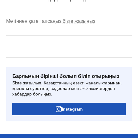
Мәтіннен қате тапсаңыз,
бізге жазыңыз
Барлығын бірінші болып біліп отырыңыз
Бізге жазылып, Қазақстанның өзекті жаңалықтарынан,
қызықты суреттер, видеолар мен эксклюзивтерден
хабардар болыңыз.
Instagram