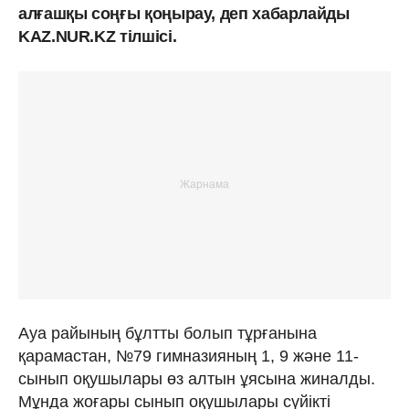
алғашқы соңғы қоңырау, деп хабарлайды
KAZ.NUR.KZ тілшісі.
Ауа райының бұлтты болып тұрғанына
қарамастан, №79 гимназияның 1, 9 және 11-
сынып оқушылары өз алтын ұясына жиналды.
Мұнда жоғары сынып оқушылары сүйікті