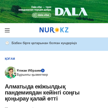
Бізбен бірге қатарынан болған күндеріңіз
ҚОҒАМ
Ұлжан Ибраим
Бұрынғы қызметкер
Алматыда екіжылдық
пандемиядан кейінгі соңғы
қоңырау қалай өтті