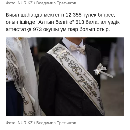
Фото: NUR.KZ / Владимир Третьяков
Биыл шаһарда мектепті 12 355 түлек бітірсе,
оның ішінде "Алтын белгіге" 613 бала, ал үздік
аттестатқа 973 оқушы үміткер болып отыр.
Фото: NUR.KZ / Владимир Третьяков