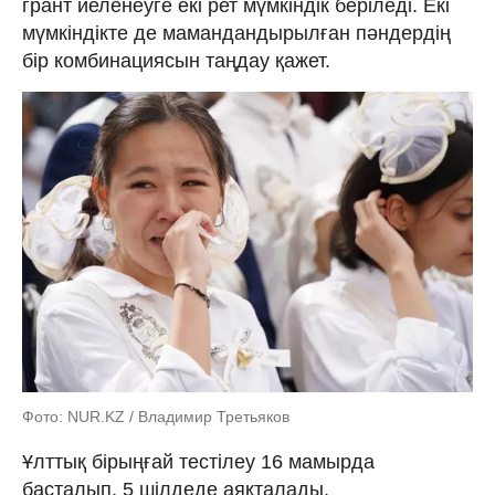
грант иеленеуге екі рет мүмкіндік беріледі. Екі
мүмкіндікте де мамандандырылған пәндердің
бір комбинациясын таңдау қажет.
Фото: NUR.KZ / Владимир Третьяков
Ұлттық бірыңғай тестілеу 16 мамырда
басталып, 5 шілдеде аяқталады.