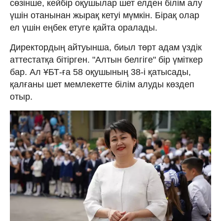
сөзінше, кейбір оқушылар шет елден білім алу
үшін отанынан жырақ кетуі мүмкін. Бірақ олар
ел үшін еңбек етуге қайта оралады.
Директордың айтуынша, биыл төрт адам үздік
аттестатқа бітірген. "Алтын белгіге" бір үміткер
бар. Ал ҰБТ-ға 58 оқушының 38-і қатысады,
қалғаны шет мемлекетте білім алуды көздеп
отыр.