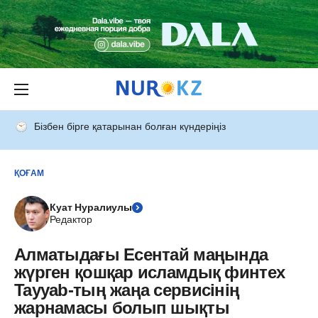
Бізбен бірге қатарынан болған күндеріңіз
ҚОҒАМ
Куат Нуралиулы
Редактор
Алматыдағы Есентай маңында
жүрген қошқар исламдық финтех
Tayyab-тың жаңа сервисінің
жарнамасы болып шықты