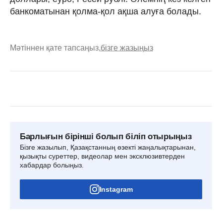
банкоматынан қолма-қол ақша алуға болады.
Мәтіннен қате тапсаңыз,
бізге жазыңыз
Барлығын бірінші болып біліп отырыңыз
Бізге жазылып, Қазақстанның өзекті жаңалықтарынан,
қызықты суреттер, видеолар мен эксклюзивтерден
хабардар болыңыз.
Instagram