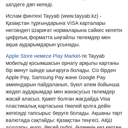
шілдеге дөп келеді.
Ислам финтехі Tayyab (www.tayyab.kz) -
Қазақстан тұрғындарына VISA карталары
негізіндегі Шариғат нормаларына сәйкес келетін
цифрлық форматта ыңғайлы төлемдер мен
ақша аударымдарын ұсынады.
Apple Store немесе Play Market
-те Tayyab
мобильді қосымшасын орнату арқылы картаны
бір минут ішінде шығаруға болады. Сіз бірден
Apple Pay, Samsung Pay және Google Pay
әмияндарын пайдаланып, бүкіл әлем бойынша
жедел аударымдар мен жанасусыз төлемдер
жасай аласыз. Қажет болған жағдайда Visa
пластикалық картасына тікелей қолға дейін
жеткізуді тапсырыс беруге болады. Ақшаны төрт
валютада сақтайды: Қазақстан теңгесі, АҚШ
доллары, еуро, Ресей рублі. Әлемнің кез келген