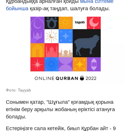
Құрбандыққа арналған қойды
мына сілтеме
бойынша
қазір-ақ таңдап, шалуға болады.
Фото: Tayyab
Сонымен қатар, "Шұғыла" қоғамдық қорына
өтінім беру арқылы жобаның еріктісі атануға
болады.
Естеріңізге сала кетейік, биыл Құрбан айт - 9