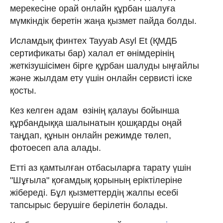
мерекесіне орай онлайн құрбан шалуға
мүмкіндік беретін жаңа қызмет пайда болды.
Исламдық финтех Tayyab Asyl Et (ҚМДБ
сертификаты бар) халал ет өнімдерінің
жеткізушісімен бірге құрбан шалуды ыңғайлы
және жылдам ету үшін онлайн сервисті іске
қосты.
Кез келген адам өзінің қалауы бойынша
құрбандыққа шалынатын қошқарды оңай
таңдап, құнын онлайн режимде төлеп,
фотоесеп ала алады.
Етті аз қамтылған отбасыларға тарату үшін
"Шұғыла" қоғамдық қорының еріктілеріне
жібереді. Бұл қызметтердің жалпы есебі
тапсырыс берушіге берілетін болады.