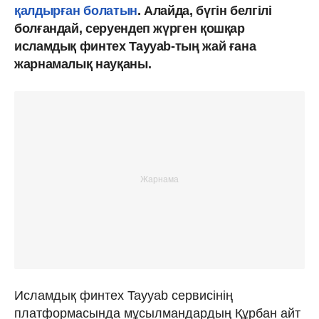
қалдырған болатын
. Алайда, бүгін белгілі
болғандай, серуендеп жүрген қошқар
исламдық финтех Tayyab-тың жай ғана
жарнамалық науқаны.
Исламдық финтех Tayyab сервисінің
платформасында мұсылмандардың Құрбан айт