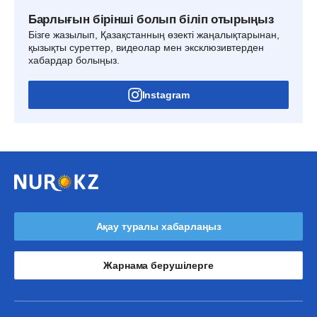
Барлығын бірінші болып біліп отырыңыз
Бізге жазылып, Қазақстанның өзекті жаңалықтарынан,
қызықты суреттер, видеолар мен эксклюзивтерден
хабардар болыңыз.
Instagram
Ақау туралы хабарлаңыз
Жарнама берушілерге