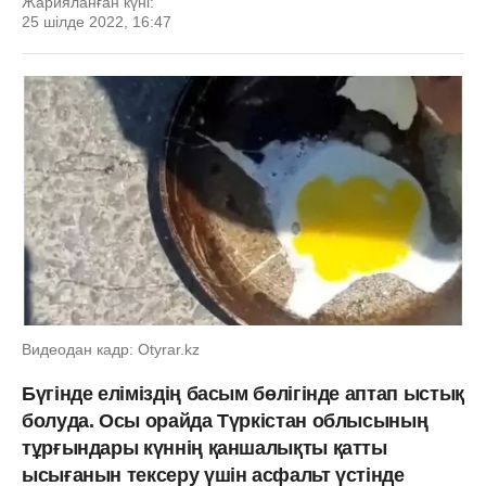
Жарияланған күні:
25 шілде 2022, 16:47
Видеодан кадр: Otyrar.kz
Бүгінде еліміздің басым бөлігінде аптап ыстық
болуда. Осы орайда Түркістан облысының
тұрғындары күннің қаншалықты қатты
ысығанын тексеру үшін асфальт үстінде