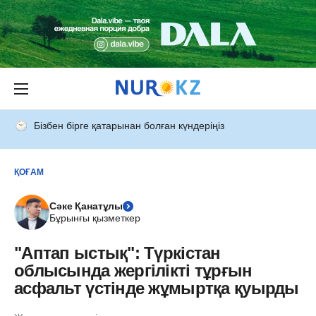
Бізбен бірге қатарынан болған күндеріңіз
ҚОҒАМ
Сәке Қанатұлы
Бұрынғы қызметкер
"Аптап ыстық": Түркістан
облысында жергілікті тұрғын
асфальт үстінде жұмыртқа қуырды