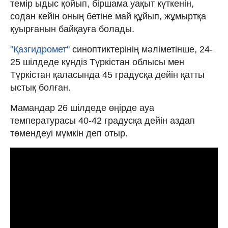
темір ыдыс қойып, біршама уақыт күткенін,
содан кейін оның бетіне май құйып, жұмыртқа
қуырғанын байқауға болады.
"Қазгидромет"
синоптиктерінің мәліметінше, 24-
25 шілдеде күндіз Түркістан облысы мен
Түркістан қаласында 45 градусқа дейін қатты
ыстық болған.
Мамандар 26 шілдеде өңірде ауа
температурасы 40-42 градусқа дейін аздап
төмендеуі мүмкін деп отыр.