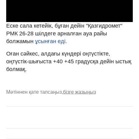
Еске сала кетейік, бұған дейін "Қазгидромет"
РМК 26-28 шілдеге арналған ауа райы
болжамын
ұсынған еді.
Оған сәйкес, алдағы күндері оңтүстікте,
оңтүстік-шығыста +40 +45 градусқа дейін ыстық
болмақ.
Мәтіннен қате тапсаңыз,
бізге жазыңыз