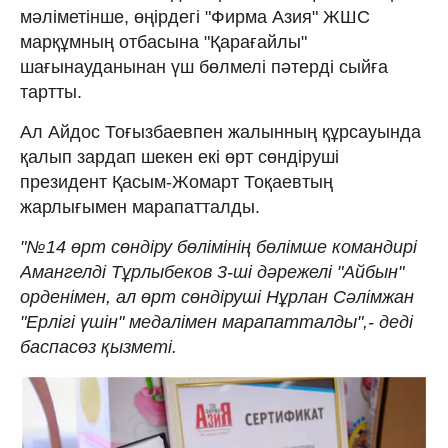
мәліметінше, өңірдегі "Фирма Азия" ЖШС
марқұмның отбасына "Қарағайлы"
шағынауданынан үш бөлмелі пәтерді сыйға
тартты.
Ал Айдос Тоғызбаевпен жалынның құрсауында
қалып зардап шекен екі өрт сөндіруші
президент Қасым-Жомарт Тоқаевтың
жарлығымен марапатталды.
"№14 өрт сөндіру бөлімінің бөлімше командирі
Амангелді Тұрлыбеков 3-ші дәрежелі "Айбын"
орденімен, ал өрт сөндіруші Нұрлан Сәлімжан
"Ерлігі үшін" медалімен марапатталды",- деді
баспасөз қызметі.