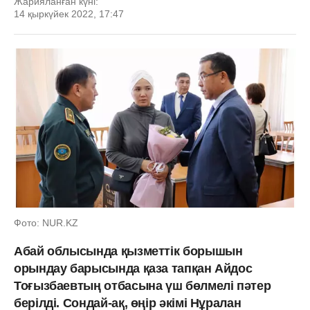
Жарияланған күні:
14 қыркүйек 2022, 17:47
Фото: NUR.KZ
Абай облысында қызметтік борышын
орындау барысында қаза тапқан Айдос
Тоғызбаевтың отбасына үш бөлмелі пәтер
берілді. Сондай-ақ, өңір әкімі Нұралан