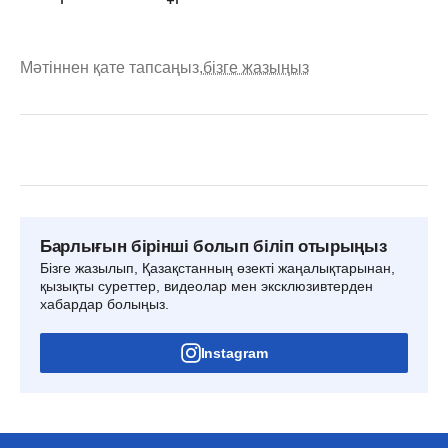
Мәтіннен қате тапсаңыз,
бізге жазыңыз
Барлығын бірінші болып біліп отырыңыз
Бізге жазылып, Қазақстанның өзекті жаңалықтарынан,
қызықты суреттер, видеолар мен эксклюзивтерден
хабардар болыңыз.
Instagram