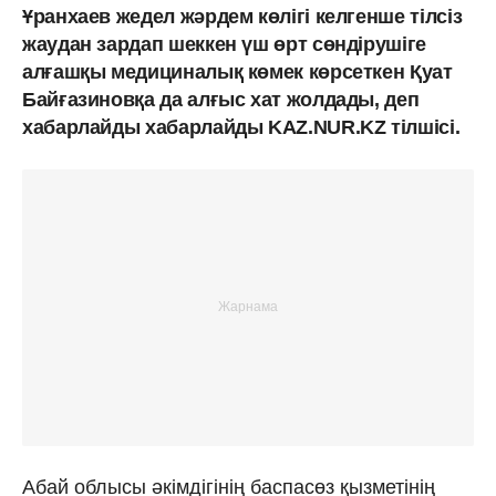
Ұранхаев жедел жәрдем көлігі келгенше тілсіз
жаудан зардап шеккен үш өрт сөндірушіге
алғашқы медициналық көмек көрсеткен Қуат
Байғазиновқа да алғыс хат жолдады, деп
хабарлайды хабарлайды KAZ.NUR.KZ тілшісі.
Абай облысы әкімдігінің баспасөз қызметінің