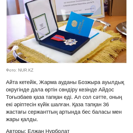
Фото: NUR.KZ
Айта кетейік, Жарма ауданы Бозжыра ауылдық
округінде дала өртін сөндіру кезінде Айдос
Тоғызбаев қаза тапқан еді. Ал сол сәтте, оның
екі әріптесін күйік шалған. Қаза тапқан 36
жастағы сержанттың артында бес баласы мен
жары қалды.
Авторы: Елжан Нұрболат