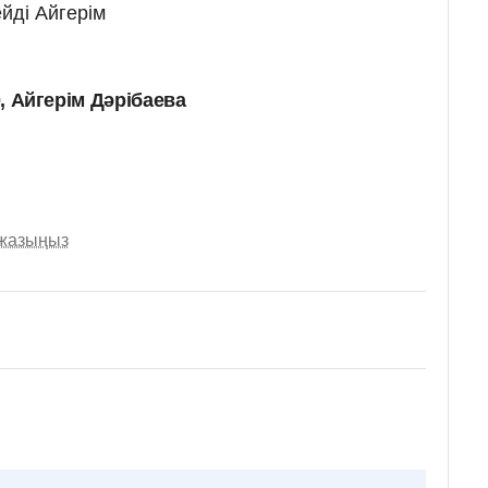
йді Айгерім
0, Айгерім Дәрібаева
 жазыңыз