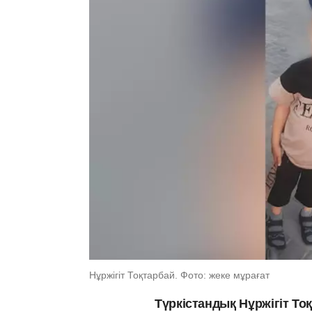
Нұржігіт Тоқтарбай. Фото: жеке мұрағат
Түркістандық Нұржігіт То