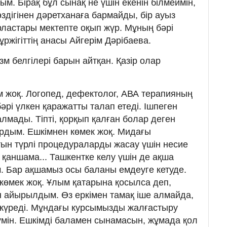
м. Бірақ бұл сынақ не үшін екенін білмеймін,
өздігінен дәретханаға бармайды, бір ауыз
рластары мектепте оқып жүр. Мұның бәрі
ұржігіттің анасы Айгерім Дәрібаева.
зм белгілері барын айтқан. Қазір олар
 жоқ. Логопед, дефектолог, АВА терапияның
бәрі үлкен қаражатты талап етеді. Ішпеген
алмады. Тіпті, қорқып қалған болар деген
ардым. Ешкімнен көмек жоқ. Мидағы
ын түрлі процедураларды жасау үшін несие
қаншама... Ташкентке келу үшін де ақша
м. Бар ақшамыз осы баланы емдеуге кетуде.
көмек жоқ. Ұлым қатарына қосылса деп,
ан айырылдым. Өз еркімен тамақ іше алмайда,
н жүреді. Мұндағы курсымызды жалғастыру
умін. Ешкімді баламен сынамасын, жұмада қол