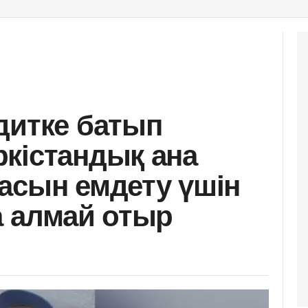
дитке батып
кістандық ана
асын емдету үшін
а алмай отыр