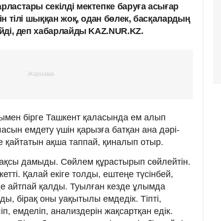
арластары секілді мектепке баруға асығар
йін тілі шыққан жоқ, одан бөлек, басқалардың
бейді, деп хабарлайды KAZ.NUR.KZ.
асымен бірге Ташкент қаласында ем алып
ласын емдету үшін қарызға батқан ана дәрі-
лге қайтатын ақша таппай, қиналып отыр.
 жақсы дамыды. Сөйлем құрастырып сөйлейтін.
етті. Қалай екіге толды, ештеңе түсінбей,
 де айтпай қалды. Туылған кезде ұлымда
ы, бірақ оны уақытылы емдедік. Тіпті,
п, емделіп, анализдерін жақсартқан едік.