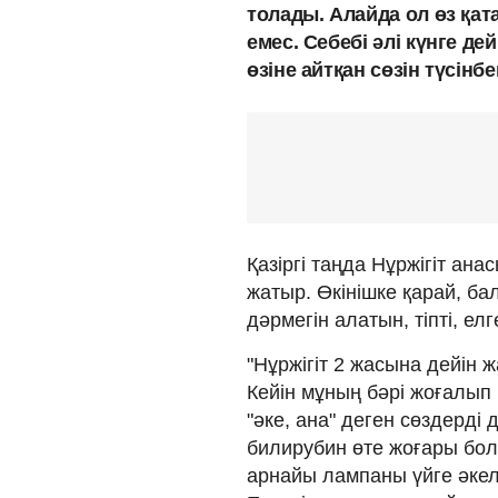
толады. Алайда ол өз қат
емес. Себебі әлі күнге де
өзіне айтқан сөзін түсін
Қазіргі таңда Нұржігіт ан
жатыр. Өкінішке қарай, ба
дәрмегін алатын, тіпті, е
"Нұржігіт 2 жасына дейін
Кейін мұның бәрі жоғалып к
"әке, ана" деген сөздерді
билирубин өте жоғары болд
арнайы лампаны үйге әкелі