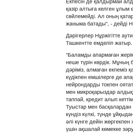
Екпесін де қалдырмай алды
қазір алтыға келген ұлым 
сөйлемейді. Ал оның қата
жаныма батады", - дейді Н
Дәрігерлер Нұржігітте аути
Ташкентте емделіп жатыр.
"Баламды апармаған жерім
неше түрін көрдік. Мұның 
дәріміз, алмаған екпеміз қ
күдікпен емшілерге де ап
нейрондарды токпен оятат
мен микроқарыздар алдық 
таппай, кредит алып кетті
Туыстар мен басқалардан 
күндіз күлкі, түнде ұйқыд
әлі күнге дейін жөргекпе
үшін ақшалай көмекке зәр