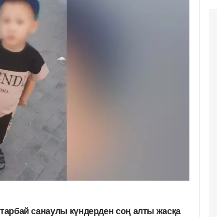
қтарбай санаулы күндерден соң алты жасқа