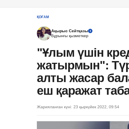
ҚОҒАМ
Ақырыс Сейтқазы
Бұрынғы қызметкер
"Ұлым үшін кре
жатырмын": Түр
алты жасар бал
еш қаражат таб
Жарияланған күні:
23 қыркүйек 2022, 09:54