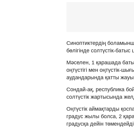
Синоптиктердің боламынша
бөлігінде солтүстік-батыс
Мәселен, 1 қарашада батыс
оңтүстігі мен оңтүстік-шы
аудандарында қатты жауы
Сондай-ақ, республика бо
солтүстік жартысында желд
Оңтүстік аймақтарды қоспа
градус жылы болса, 2 қар
градусқа дейін төмендейді