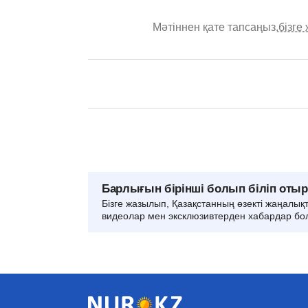
Мәтіннен қате тапсаңыз,
бізге
Барлығын бірінші болып біліп оты
Бізге жазылып, Қазақстанның өзекті жаңалық
видеолар мен эксклюзивтерден хабардар бо