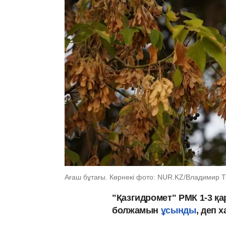
Ағаш бұтағы. Көрнекі фото: NUR.KZ/Владимир Т
"Қазгидромет" РМК 1-3 қ
болжамын
ұсынды
, деп 