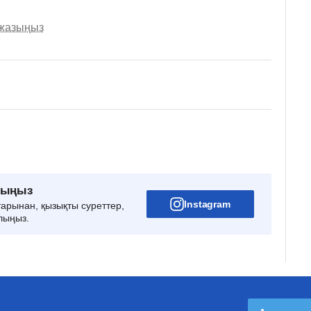
 жазыңыз
рыңыз
Instagram
тарынан, қызықты суреттер,
лыңыз.