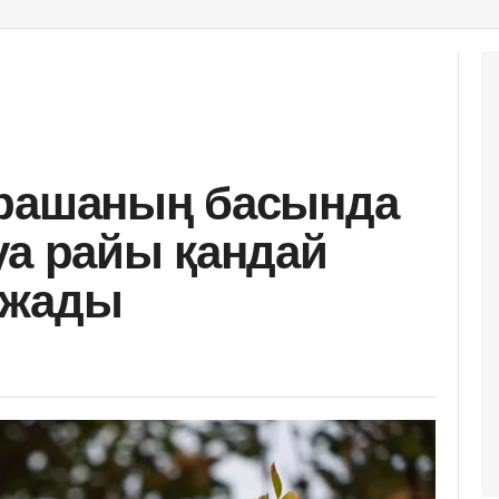
арашаның басында
уа райы қандай
лжады