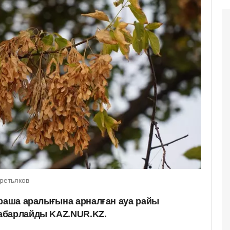
ретьяков
араша аралығына арналған ауа райы
хабарлайды KAZ.NUR.KZ.