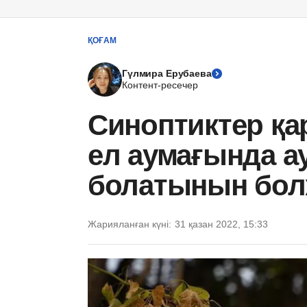
ҚОҒАМ
Гүлмира Ерубаева
Контент-ресечер
Синоптиктер қ
ел аумағында а
болатынын бо
Жарияланған күні:
31 қазан 2022, 15:33