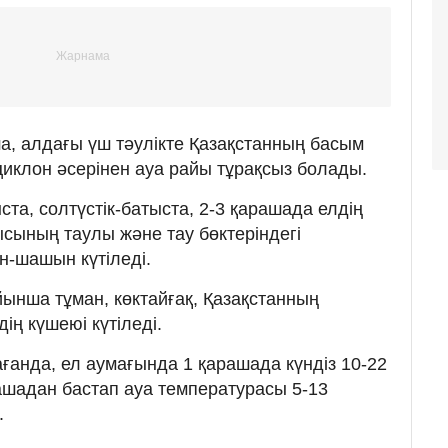
, алдағы үш тәулікте Қазақстанның басым
 циклон әсерінен ауа райы тұрақсыз болады.
та, солтүстік-батыста, 2-3 қарашада елдің
ғысының таулы және тау бөктеріндегі
н-шашын күтіледі.
йынша тұман, көктайғақ, Қазақстанның
ің күшеюі күтіледі.
ғанда, ел аумағында 1 қарашада күндіз 10-22
ашадан бастап ауа температурасы 5-13
.