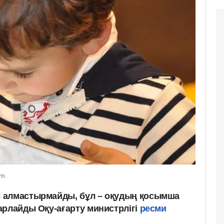
om
 алмастырмайды, бұл – оқудың қосымша
арлайды Оқу-ағарту министрлігі
ресми