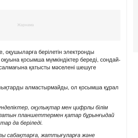
, оқушыларға берілетін электронды
қуына қосымша мүмкіндіктер береді, сондай-
 салмағына қатысты мәселені шешуге
лықтарды алмастырмайды, ол қосымша құрал
үнделіктер, оқулықтар мен цифрлы білім
ылатын планшеттермен қатар бұрынғыдай
ар да беріледі.
лы сабақтарға, жаттығуларға және