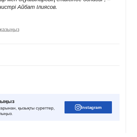
нистрі Айбат Ілиясов.
 жазыңыз
рыңыз
Instagram
тарынан, қызықты суреттер,
лыңыз.