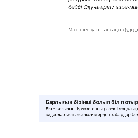
дейді Оқу-ағарту вице-ми
Мәтіннен қате тапсаңыз,
бізге
Барлығын бірінші болып біліп оты
Бізге жазылып, Қазақстанның өзекті жаңалық
видеолар мен эксклюзивтерден хабардар бо