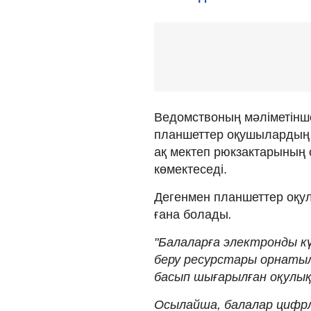
Ведомствоның мәліметінше
планшеттер оқушылардың о
ақ мектеп рюкзактарының
көмектеседі.
Дегенмен планшеттер оқу
ғана болады
.
"Балаларға электронды к
беру ресурстары орнат
басып шығарылған оқулықт
Осылайша, балалар цифр