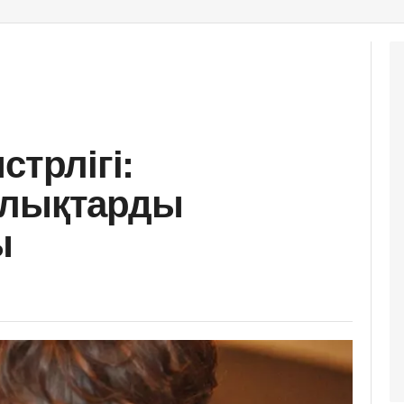
стрлігі:
улықтарды
ы