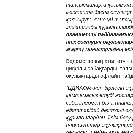
тапсырмаларға қосымша 
мектепте баспа оқулықта
қалдыруға және үй тапсыр
электронды құрылғыларды
планшетті пайдаланғысы
тек дәстүрлі оқулықтард
ағарту министрлігінің өкі
Ведомствоның атап өтуінше
цифрлы сабақтарды, тапсы
оқулықтарды офлайн пайда
"ЦДИАӨМ-мен бірлесіп о
қамтамасыз етуді жоспар
себептермен бала планше
әдеттегідей дәстүрлі о
құрылғылардан білім беру
планшеттер оқулықтарды
ресурсы. Таңдау ата-анал