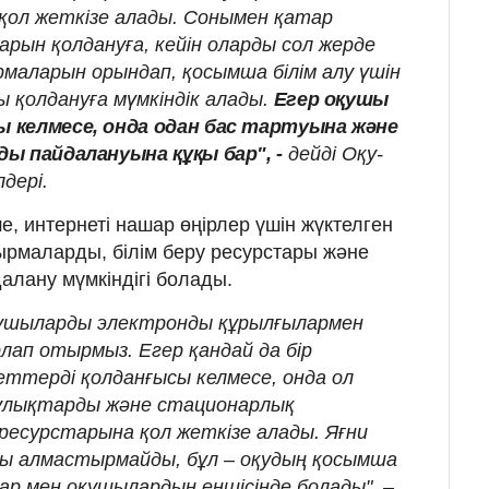
қол жеткізе алады. Сонымен қатар
рын қолдануға, кейін оларды сол жерде
маларын орындап, қосымша білім алу үшін
 қолдануға мүмкіндік алады.
Егер оқушы
 келмесе, онда одан бас тартуына және
ы пайдалануына құқы бар", -
дейді Оқу-
лдері.
, интернеті нашар өңірлер үшін жүктелген
рмаларды, білім беру ресурстары және
лану мүмкіндігі болады.
қушыларды электронды құрылғылармен
лап отырмыз. Егер қандай да бір
ттерді қолданғысы келмесе, онда ол
қулықтарды және стационарлық
 ресурстарына қол жеткізе алады. Яғни
 алмастырмайды, бұл – оқудың қосымша
ар мен оқушылардың еншісінде болады", –