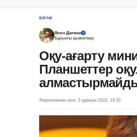
ҚОҒАМ
Әсел Дағжан
Бұрынғы қызметкер
Оқу-ағарту мини
Планшеттер оқ
алмастырмайд
Жарияланған күні:
2 қараша 2022, 18:31