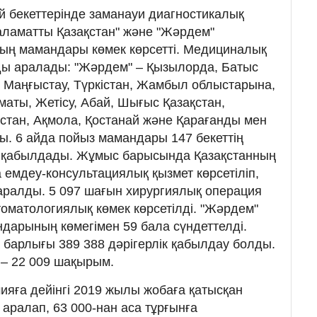
 бекеттерінде заманауи диагностикалық
аламатты Қазақстан" және "Жәрдем"
ң мамандары көмек көрсетті. Медициналық
ды аралады: "Жәрдем" – Қызылорда, Батыс
у, Маңғыстау, Түркістан, Жамбыл облыстарына,
маты, Жетісу, Абай, Шығыс Қазақстан,
қстан, Ақмола, Қостанай және Қарағанды мен
. 6 айда пойыз мамандары 147 бекеттің
 қабылдады. Жұмыс барысында Қазақстанның
 емдеу-консультациялық қызмет көрсетіліп,
қаралды. 5 097 шағын хирургиялық операция
томатологиялық көмек көрсетілді. "Жәрдем"
дарының көмегімен 59 бала сүндеттелді.
барлығы 389 388 дәрігерлік қабылдау болды.
– 22 009 шақырым.
ияға дейінгі 2019 жылы жобаға қатысқан
аралап, 63 000-нан аса тұрғынға