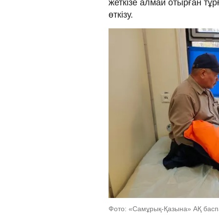
жеткізе алмай отырған тұ
өткізу.
Фото: «Самұрық-Қазына» АҚ басп