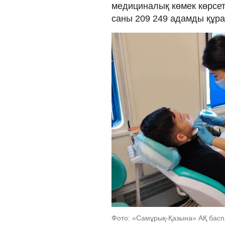
медициналық көмек көрсет
саны 209 249 адамды құр
Фото: «Самұрық-Қазына» АҚ басп