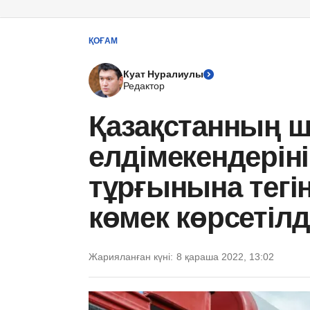
ҚОҒАМ
Куат Нуралиулы
Редактор
Қазақстанның ш
елдімекендеріні
тұрғынына тегі
көмек көрсетілд
Жарияланған күні:
8 қараша 2022, 13:02