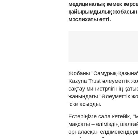
медициналық көмек көрсе
қайырымдылық жобасыны
мәслихаты өтті.
Жобаны "Самұрық-Қазына"
Kazyna Trust әлеуметтік 
сақтау министрлігінің қат
жанындағы "Әлеуметтік жо
іске асырды.
Естеріңізге сала кетейік
мақсаты – еліміздің шалғ
орналасқан елдімекендер