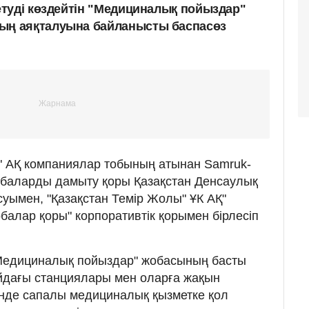
туді көздейтін "Медициналық пойыздар"
ң аяқталуына байланысты баспасөз
 АҚ компаниялар тобының атынан Samruk-
жобаларды дамыту қоры Қазақстан Денсаулық
ысуымен, "Қазақстан Темір Жолы" ҰК АҚ"
балар қоры" корпоративтік қорымен бірлесіп
, "Медициналық пойыздар" жобасының басты
айдағы станциялары мен оларға жақын
інде сапалы медициналық қызметке қол