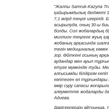
"
Жалпы Samruk-Kazyna Tru
қайырымдылық бюджеті 10
7,1 млрд теңге игерілді.
асырылуда, оның 30-ы би
болды. Сол жобалардың бір
миллион теңгеге жуық қ
жобаның арқасында шалға
тегін медициналық көмек 
зор. Өйткені осының арқ
аудандар мен ауыл тұрғы
етуге мүмкіндік туды. Ме
алғысымды білдіргім кел
көптеген ел тұрғындары 
өмір сүру сапасы жоғарыла
әлеуметтік жобаларды д
Адиева.
Дәрігерлердің айтуынша, т