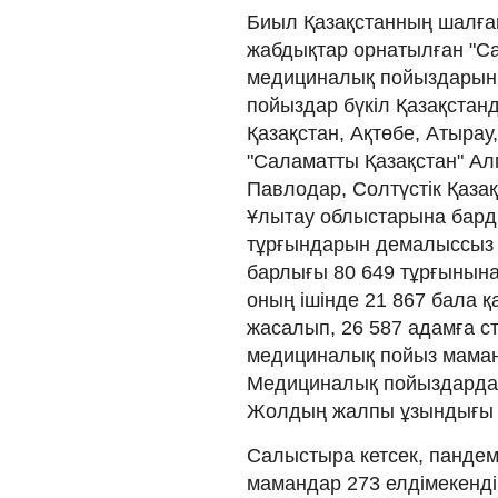
Биыл Қазақстанның шалғай
жабдықтар орнатылған "С
медициналық пойыздарыны
пойыздар бүкіл Қазақстан
Қазақстан, Ақтөбе, Атыра
"Саламатты Қазақстан" Ал
Павлодар, Солтүстік Қаза
Ұлытау облыстарына барды
тұрғындарын демалыссыз
барлығы 80 649 тұрғынына
оның ішінде 21 867 бала 
жасалып, 26 587 адамға с
медициналық пойыз маман
Медициналық пойыздарда 
Жолдың жалпы ұзындығы 
Салыстыра кетсек, пандем
мамандар 273 елдімекенді 