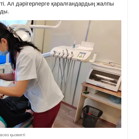
ті. Ал дәрігерлерге қаралғандардың жалпы
ады.
асөз қызметі