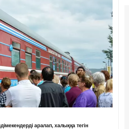
дімекендерді аралап, халыққа тегін