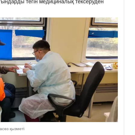
рғындарды тегін медициналық тексеруден
асөз қызметі