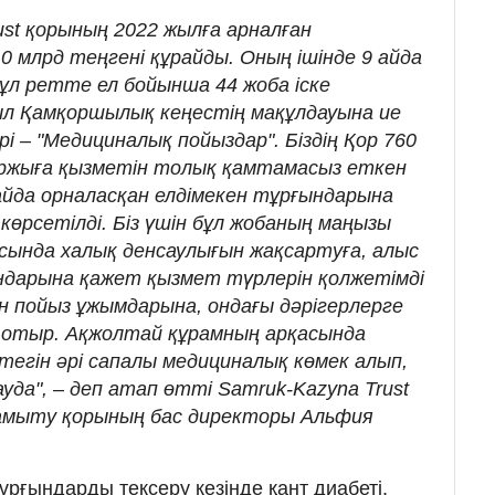
st қорының 2022 жылға арналған
 млрд теңгені құрайды. Оның ішінде 9 айда
 Бұл ретте ел бойынша 44 жоба іске
ыл Қамқоршылық кеңестің мақұлдауына ие
і – "Медициналық пойыздар". Біздің Қор 760
аржыға қызметін толық қамтамасыз еткен
йда орналасқан елдімекен тұрғындарына
көрсетілді. Біз үшін бұл жобаның маңызы
асында халық денсаулығын жақсартуға, алыс
ндарына қажет қызмет түрлерін қолжетімді
н пойыз ұжымдарына, ондағы дәрігерлерге
іп отыр. Ақжолтай құрамның арқасында
тегін әрі сапалы медициналық көмек алып,
уда", – деп атап өтті Samruk-Kazyna Trust
амыту қорының бас директоры Альфия
ұрғындарды тексеру кезінде қант диабеті,