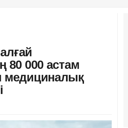
алғай
ң 80 000 астам
н медициналық
і