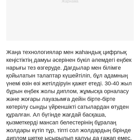
Жаңа технологиялар мен жаһандық цифрлық
кеңістіктің дамуы әсерінен бүкіл әлемдегі еңбек
нарығы тез өзгеруде. Дағдылар мен білімге
қойылатын талаптар күшейтіліп, бұл адамның
үнемі өзін өзі жетілдіруін қажет етеді. 30-40 жыл
бұрын еңбек жолы диплом, жұмысқа орналасу
және жоғары лауазымға дейін бірте-бірте
көтерілу сынды үйреншікті сатылардан өтуден
құралған. Ал бүгінде жағдай басқаша,
қызметкерді мансап белестерінің бұралаң
жолдары күтіп тұр, тіпті сол жолдардың бірінде
диплом шетке ысырылып қалуы да ғажап емес.