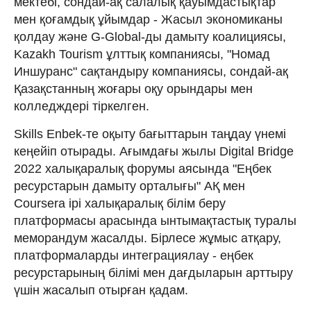
мектебі, сондай-ақ салалық қауымдастықтар
мен қоғамдық ұйымдар - Жасыл экономиканы
қолдау және G-Global-ды дамыту коалициясы,
Kazakh Tourism ұлттық компаниясы, "Номад
Иншуранс" сақтандыру компаниясы, сондай-ақ
Қазақстанның жоғары оқу орындары мен
колледждері тіркелген.
Skills Enbek-те оқыту бағыттарын таңдау үнемі
кеңейіп отырады. Ағымдағы жылы Digital Bridge
2022 халықаралық форумы аясында "Еңбек
ресурстарын дамыту орталығы" АҚ мен
Coursera ірі халықаралық білім беру
платформасы арасында ынтымақтастық туралы
меморандум жасалды. Бірлесе жұмыс атқару,
платформаларды интеграциялау - еңбек
ресурстарының білімі мен дағдыларын арттыру
үшін жасалып отырған қадам.