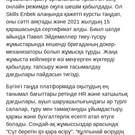
онлайн режимде оқуға шешім қабылдады. Ол
Skills Enbek алаңында қажетті курсты таңдап,
оны сәтті аяқтады және 2021 жылдың 15
қарашасында сертификат алды. Биыл шілде
айында Павел Эйдемиллер тиеу-түсіру
жұмыстарында кешенді бригаданың докер-
механизаторы болып жұмысқа тұрды. Жаңа
жұмыста кейіпкерге өзі меңгерген жүктерді
қабылдау, тапсыру және тасымалдау
дағдылары пайдасын тигізді.
Бүгінгі таңда платформада оқытудың ең
танымал бағыттары ретінде HR және хатшылық
дағдылары, ауыл шаруашылығындағы әр түрлі
салалар, тұру мен тамақтануды ұйымдастыру,
қаржы және бухгалтерлік есепті атап өтуге
болады. Сондай-ақ жұмыссыздар арасында
"Сүт беретін ірі қара өсіру", "Құлпынай өсірудің