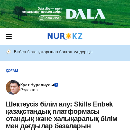
Бізбен бірге қатарынан болған күндеріңіз
ҚОҒАМ
Куат Нуралиулы
Редактор
Шектеусіз білім алу: Skills Enbek
қазақстандық платформасы
отандық және халықаралық білім
мен дағдылар базаларын