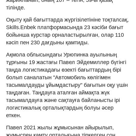
тілінде.
Оқыту қай бағыттарда жүргізілетініне тоқталсақ,
Skills.Enbek платформасында 23 кәсіби бағыт
бойынша курстар орналастырылған, олар 110
кәсіп пен 230 дағдыны қамтиды.
Ақмола облысындағы Урюпинка ауылының
тұрғыны 19 жастағы Павел Эйдемиллер бүгінгі
таңда логистикадағы өзекті бағыттардың бірі
болып саналатын "Автомобиль көлігімен
тасымалдауды ұйымдастыру" бағытын оқу үшін
таңдаған. Таңдауға аталған аймақта жүк
тасымалдауға және сақтауға байланысты ірі
логистикалық орталықтардың болуы әсер
еткен.
Павел 2021 жылы жұмысынан айырылып,
жұмыспен қамту орталығына тіркелген соң,