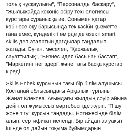
толық нұсқаулығы", "Персоналды басқару",
"Жылыжайда көкөніс өсіру технологиясы"
курстары сұранысқа ие. Сонымен қатар
көбінесе оқу барысында тек кәсіби қызметте
ғана емес, күнделікті өмірде де өзекті smart
skills деп аталатын дағдылар таңдалып
жатады. Бұған, мәселен, "Қаржылық
сауаттылық", "Бизнес идея басынан бастап",
"Маркетинг негіздері" және тағы басқа курстар
кіреді.
Skills Enbek курсының тағы бір білім алушысы -
Қостанай облысындағы Арқалық тұрғыны
Жанат Клекова. Ағымдағы жылдың сәуір айына
дейін ол жұмыссыз мәртебесінде жүріп, "Пішу
және тігу" курсын таңдады. Нәтижесінде білім
алып, сертификат иеленді. Бір айдан аз уақыт
ішінде ол дайын тоқыма бұйымдарын