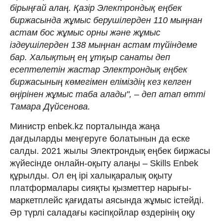
бірыңғай алаң. Қазір Электрондық еңбек
биржасында жұмыс берушілерден 110 мыңнан
астам бос жұмыс орны және жұмыс
іздеушілерден 138 мыңнан астам түйіндеме
бар. Халықтың ең ұтқыр санаты деп
есептелетін жастар Электрондық еңбек
биржасының көмегімен еліміздің кез келген
өңірінен жұмыс таба алады", – деп атап өтті
Тамара Дүйсенова.
Министр enbek.kz порталында жаңа
дағдыларды меңгеруге болатынын да еске
салды. 2021 жылы Электрондық еңбек биржасы
жүйесінде онлайн-оқыту алаңы – Skills Enbek
құрылды. Ол ең ірі халықаралық оқыту
платформалары сияқты қызметтер нарығы-
маркетплейс қағидаты аясында жұмыс істейді.
Әр түрлі саладағы кәсіпқойлар өздерінің оқу