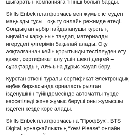
шығаратын компанияға тігінші болып барды.
Skills Enbek платформасымен жұмыс істеудегі
маңызды тұсы - оқыту онлайн режимде өтеді.
Сондықтан әрбір пайдаланушы курстың
ыңғайлы қарқынын таңдап, материалды
игерудегі үлгерімін бақылай алады. Оқу
аяқталғаннан кейін қорытынды тестілеуден өту
қажет, сертификат алу үшін шекті деңгей –
сұрақтардың 70%-ына дұрыс жауап беру.
Курстан өткені туралы сертификат Электрондық
еңбек биржасында орналастырылған
ізденушінің түйіндемесінде автоматты түрде
көрсетіледі және жұмыс беруші оны жұмысшы
іздеген кезде көре алады.
Skills Enbek платформасына "ПрофБух", BTS
Digital, қонақжайлықтың "Yes! Please" онлайн