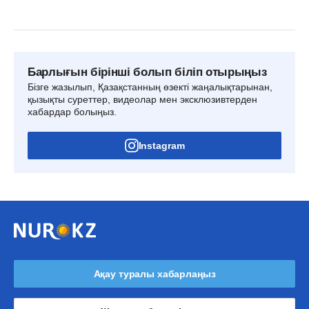
Барлығын бірінші болып біліп отырыңыз
Бізге жазылып, Қазақстанның өзекті жаңалықтарынан,
қызықты суреттер, видеолар мен эксклюзивтерден
хабардар болыңыз.
Instagram
Ақау туралы хабарлаңыз