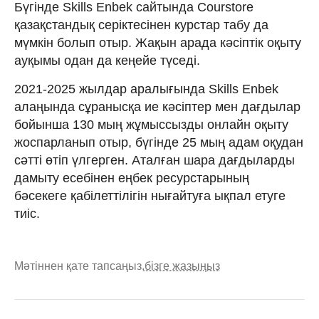
Бүгінде Skills Enbek сайтында Courstore
қазақстандық серіктесінен курстар табу да
мүмкін болып отыр. Жақын арада кәсіптік оқыту
ауқымы одан да кеңейе түседі.
2021-2025 жылдар аралығында Skills Enbek
алаңында сұранысқа ие кәсіптер мен дағдылар
бойынша 130 мың жұмыссызды онлайн оқыту
жоспарланып отыр, бүгінде 25 мың адам оқудан
сәтті өтіп үлгерген. Аталған шара дағдыларды
дамыту есебінен еңбек ресурстарының
бәсекеге қабілеттілігін нығайтуға ықпал етуге
тиіс.
Мәтіннен қате тапсаңыз,
бізге жазыңыз