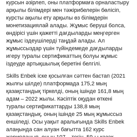
курсын әзірлеп, оны платформаға орналастыру
арқылы білімдері мен тәжірибелерін бөлісіп,
курсты ақылы ету арқылы өз білімдерін
монетизациялай алады. Жұмыс беруші болса,
өндірісі үшін қажетті дағдыларды меңгерген
жұмыс іздеушілерді таңдай алады. Ал
жұмыссыздар үшін түйіндемеде дағдыларды
игеру туралы сертификаттың болуы жұмыс
іздеуде артықшылық беретіні белгілі.
Skills Enbek іске қосылған сәттен бастап (2021
жылғы шілде) платформада 175,2 мың
қазақстандық тіркелді, оның ішінде 161,8 мың
адам – 2022 жылы. Кәсіптік оқудан өткені
туралы сертификаттарды 138,8 мың
қазақстандық, оның ішінде 25 мың жұмыссыз
еншіледі. Осы уақыт аралығында Skills Enbek
алаңында сан алуан бағытта 162 курс
жарияланып, оның 107 – тегін, 59-ы қазақ