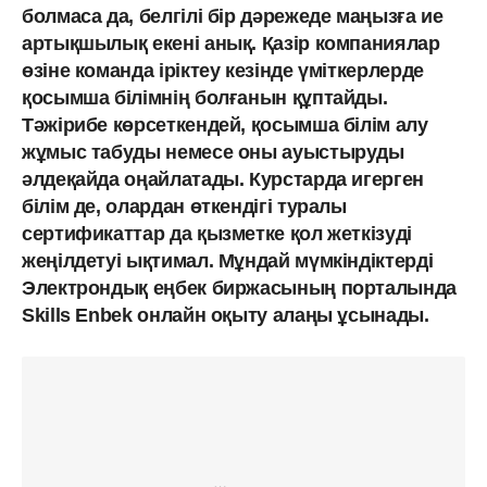
болмаса да, белгілі бір дәрежеде маңызға ие
артықшылық екені анық. Қазір компаниялар
өзіне команда іріктеу кезінде үміткерлерде
қосымша білімнің болғанын құптайды.
Тәжірибе көрсеткендей, қосымша білім алу
жұмыс табуды немесе оны ауыстыруды
әлдеқайда оңайлатады. Курстарда игерген
білім де, олардан өткендігі туралы
сертификаттар да қызметке қол жеткізуді
жеңілдетуі ықтимал. Мұндай мүмкіндіктерді
Электрондық еңбек биржасының порталында
Skills Enbek онлайн оқыту алаңы ұсынады.