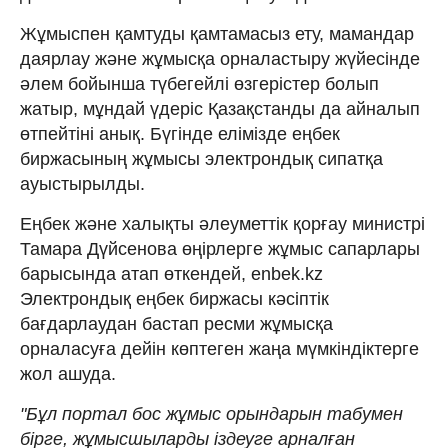
Жұмыспен қамтуды қамтамасыз ету, мамандар
даярлау және жұмысқа орналастыру жүйесінде
әлем бойынша түбегейлі өзгерістер болып
жатыр, мұндай үдеріс Қазақстанды да айналып
өтпейтіні анық. Бүгінде елімізде еңбек
биржасының жұмысы электрондық сипатқа
ауыстырылды.
Еңбек және халықты әлеуметтік қорғау министрі
Тамара Дүйсенова өңірлерге жұмыс сапарлары
барысында атап өткендей, enbek.kz
Электрондық еңбек биржасы кәсіптік
бағдарлаудан бастап ресми жұмысқа
орналасуға дейін көптеген жаңа мүмкіндіктерге
жол ашуда.
"Бұл портал бос жұмыс орындарын табумен
бірге, жұмысшыларды іздеуге арналған