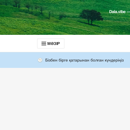
МӘЗІР
Бізбен бірге қатарынан болған күндеріңіз