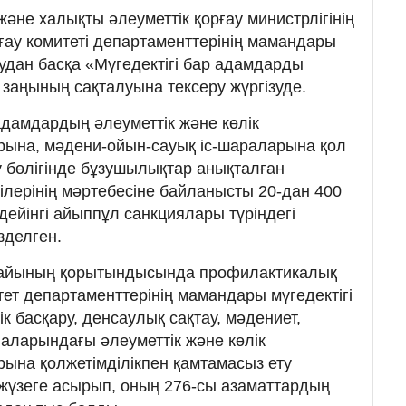
және халықты әлеуметтік қорғау министрлігінің
рғау комитеті департаменттерінің мамандары
удан басқа «Мүгедектігі бар адамдарды
 заңының сақталуына тексеру жүргізуде.
 адамдардың әлеуметтік және көлік
на, мәдени-ойын-сауық іс-шараларына қол
у бөлігінде бұзушылықтар анықталған
ілерінің мәртебесіне байланысты 20-дан 400
 дейінгі айыппұл санкциялары түріндегі
зделген.
 айының қорытындысында профилактикалық
ет департаменттерінің мамандары мүгедектігі
 басқару, денсаулық сақтау, мәдениет,
алаларындағы әлеуметтік және көлік
на қолжетімділікпен қамтамасыз ету
 жүзеге асырып, оның 276-сы азаматтардың