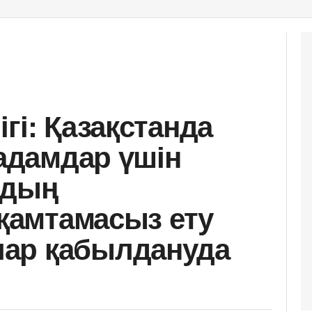
гі: Қазақстанда
 адамдар үшін
рдың
 қамтамасыз ету
ар қабылдануда