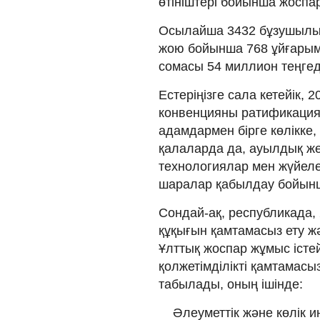
өтініштері бойынша жоспа
Осылайша 3432 бұзушылық
жою бойынша 768 ұйғарым
сомасы 54 миллион теңгед
Естеріңізге сала кетейік,
конвенцияны ратификация
адамдармен бірге көлікке,
қалаларда да, ауылдық ж
технологиялар мен жүйелер
шаралар қабылдау бойынш
Сондай-ақ, республикада,
құқығын қамтамасыз ету жә
Ұлттық жоспар жұмыс істей
қолжетімділікті қамтамасыз
табылады, оның ішінде:
Әлеуметтік және көлік