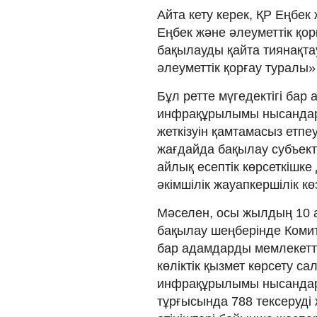
Айта кету керек, ҚР Еңбек 
Еңбек және әлеуметтік қо
бақылауды қайта тиянақта
әлеуметтік қорғау туралы»
Бұл ретте мүгедектігі бар
инфрақұрылымы нысандары
жеткізуін қамтамасыз етпе
жағдайда бақылау субъект
айлық есептік көрсеткішке
әкімшілік жауапкершілік кө
Мәселен, осы жылдың 10
бақылау шеңберінде Комит
бар адамдарды мемлекеттік
көліктік қызмет көрсету с
инфрақұрылымы нысандары
тұрғысында 788 тексеруді