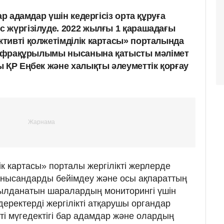
ар адамдар үшін кедергісіз орта құруға
 жүргізілуде. 2022 жылғы 1 қарашадағы
тивті қолжетімділік картасы» порталында
 инфрақұрылымы нысанына қатысты мәлімет
ы ҚР Еңбек және халықты әлеуметтік қорғау
ік картасы» порталы жергілікті жерлерде
а нысандарды бейімдеу және осы ақпараттың
абылданатын шаралардың мониторингі үшін
 деректерді жергілікті атқарушы органдар
ікті мүгедектігі бар адамдар және олардың