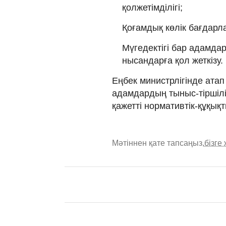
қолжетімділігі;
Қоғамдық көлік бағдарла
Мүгедектігі бар адамда
нысандарға қол жеткізу.
Еңбек министрлігінде атап
адамдардың тыныс-тіршілі
қажетті нормативтік-құқық
Мәтіннен қате тапсаңыз,
бізге