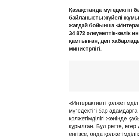
Қазақстанда мүгедектігі б
байланысты жүйелі жұмыс
жағдай бойынша «Интерак
34 872 әлеуметтік-көлік
қамтылған, деп хабарлад
министрлігі.
«Интерактивті қолжетімділ
мүгедектігі бар адамдарғ
қолжетімділігі жөнінде қ
құрылған. Бұл ретте, егер
енгізсе, онда қолжетімділ