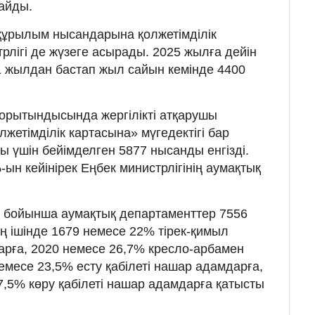
лайды.
ақұрылым нысандарына қолжетімділік
рлігі де жүзеге асырады. 2025 жылға дейін
21 жылдан бастап жыл сайын кемінде 4400
орытындысында жергілікті атқарушы
лжетімділік картасына» мүгедектігі бар
 үшін бейімделген 5877 нысанды енгізді.
ын кейінірек Еңбек министрлігінің аумақтық
е бойынша аумақтық департаменттер 7556
 ішінде 1679 немесе 22% тірек-қимыл
рға, 2020 немесе 26,7% кресло-арбамен
емесе 23,5% есту қабілеті нашар адамдарға,
,5% көру қабілеті нашар адамдарға қатысты