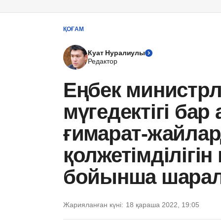
ҚОҒАМ
Куат Нуралиулы
Редактор
Еңбек министрлі
мүгедектігі бар
ғимарат-жайла
қолжетімділігін
бойынша шарал
Жарияланған күні:
18 қараша 2022, 19:05