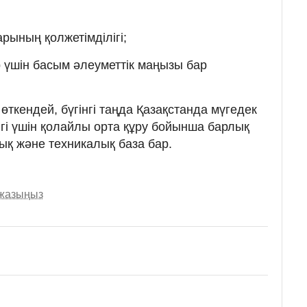
рының қолжетімділігі;
р үшін басым әлеуметтік маңызы бар
 өткендей, бүгінгі таңда Қазақстанда мүгедек
гі үшін қолайлы орта құру бойынша барлық
тық және техникалық база бар.
 жазыңыз