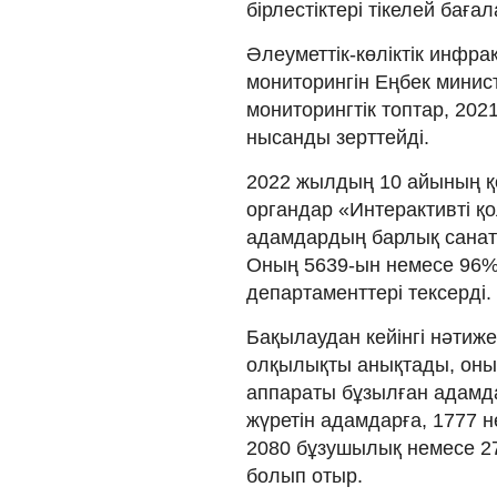
бірлестіктері тікелей баға
Әлеуметтік-көліктік инфр
мониторингін Еңбек минист
мониторингтік топтар, 20
нысанды зерттейді.
2022 жылдың 10 айының қ
органдар «Интерактивті қо
адамдардың барлық санаты
Оның 5639-ын немесе 96%-
департаменттері тексерді.
Бақылаудан кейінгі нәтиж
олқылықты анықтады, оның
аппараты бұзылған адамда
жүретін адамдарға, 1777 н
2080 бұзушылық немесе 27
болып отыр.