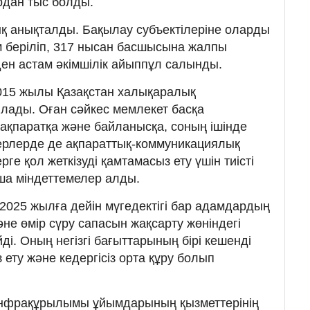
рдан тыс болды.
 анықталды. Бақылау субъектілеріне оларды
 беріліп, 317 нысан басшысына жалпы
ен астам әкімшілік айыппұл салынды.
 2015 жылы Қазақстан халықаралық
лады. Оған сәйкес мемлекет басқа
 ақпаратқа және байланысқа, соның ішінде
ерлерде де ақпараттық-коммуникациялық
ге қол жеткізуді қамтамасыз ету үшін тиісті
а міндеттемелер алды.
 2025 жылға дейін мүгедектігі бар адамдардың
не өмір сүру сапасын жақсарту жөніндегі
ді. Оның негізгі бағыттарының бірі кешенді
 ету және кедергісіз орта құру болып
 инфрақұрылымы ұйымдарының қызметтерінің